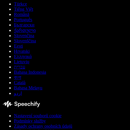
Türkçe
Tiếng Việt
Română
Português
Български
ქართული
Slovenčina
Slovenščina
Eesti
Hrvatski
Ελληνικά
Lietuvių
עברית
Bahasa Indonesia
বাংলা
Català
Bahasa Melayu
اردو
Nastavení souborů cookie
Podmínky služby
Zásady ochrany osobních údajů