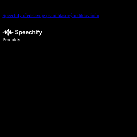
Speechify představuje psaní hlasovým diktováním
Pište 5× rychleji pomocí hlasového diktování
Produkty
Zjistit více