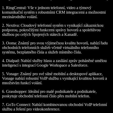
1.
RingCentral
: Vše v jednom telefonní, video a týmový
komunikační systém s robustními CRM integracemi a možnostmi
mezinárodního volání.
2.
Nextiva
: Cloudový telefonní systém s vynikající zákaznickou
podporou, pokročilými funkcemi správy hovorů a spolehlivou
službou po celých Spojených státech a Kanadě.
3.
Ooma
: Známý pro svou výjimečnou kvalitu hovorů, nabízí řadu
obchodních telefonních služeb včetně virtuálního telefonního
systému, bezplatného čísla a služeb místního čísla.
4.
Dialpad
: Nabízí služby hlasu a zasílání zpráv poháněné umělou
inteligencí s integrací Google Workspace a Salesforce.
5.
Vonage
: Známý pro své silné mobilní a desktopové aplikace,
Vonage nabízí robustní VoIP službu s vynikající kvalitou hovorů a
množstvím funkcí volání.
6.
Grasshopper
: Ideální pro malé podnikatele a podnikatele,
poskytuje obchodní telefonní číslo přes mobilní telefon.
7.
GoTo Connect
: Nabízí kombinovanou obchodní VoIP telefonní
službu a řešení pro videokonference.