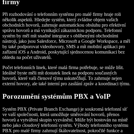
firmy
Při rozhodování o telefonním systému pro malé firmy hraje roli
několik aspektů. Hledejte systém, který zvládne objem vašich
obchodních hovorů, zahrnuje automatickou obsluhu pro efektivní
správu hovorů a má vynikající zákaznickou podporu. Telefonní
systém by měl mít snadné integrace s oblíbenými obchodními
nástroji, jako jsou Salesforce, Microsoft a Google Workspace, a měl
by také podporovat videohovory, SMS a mít mobilní aplikaci pro
zařízení iOS a Android, poskytující sjednocenou komunikaci bez
ohledu na počet uživatelů.
Počet telefonních linek, které malá firma potřebuje, se může lišit.
Ideálně byste měli mít dostatek linek na podporu současných
hovorů, které vaši členové týmu uskutečňují. To zahrnuje nejen
externí hovory, ale také interní pro zasílání zpráv a koordinaci týmu.
Porozumění systémům PBX a VoIP
Systém PBX (Private Branch Exchange) je soukromá telefonní síť
ve vaší společnosti, která umožňuje směrování hovorů, přenos
hovorů a vytváření skupin vyzvánění. Může být hostován na místě
nebo jako cloudový telefonní systém. Výhody telefonního systému
PBX pro malé firmy zahrnují škálovatelnost, pokročilé funkce a