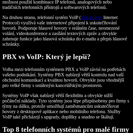
možnost použití kombinace IP telefonů, analogových nebo
tradičních telefonních přístrojů a softwarových telefonů.
Na druhou stranu, telefonní systém VoIP (
Voice Over
Internet
Protocol) využívá vaše internetové připojení k uskutečňování
hovorů. Podporuje hlasové hovory v reálném čase, neomezené
volání, videokonference a zasílání textových zpráv a obvykle
zahrnuje funkce jako hlasová schránka do e-mailu a přepis hlasové
schránky.
PBX vs VoIP: Který je lepší?
Volba mezi telefonním systémem PBX a VoIP závisí na potřebách
vašeho podnikání. Systémy PBX nabízejí větší kontrolu nad vaší
obchodní komunikací a kvalitou hovorů. Obvykle jsou vhodnější
pro velké firmy s ustáleným kancelářským prostorem.
Systémy VoIP však nabízejí větší flexibilitu a obvykle nižší
počáteční náklady. Tyto systémy jsou lépe přizpůsobeny pro firmy s
týmy na dálku, protože umožňují zaměstnancům uskutečňovat
hovory z desktopové aplikace nebo mobilního telefonu. Služby
VoIP také přicházejí s upgrady, doplňky a snadno se škálují.
Top 8 telefonních systémů pro malé firmy