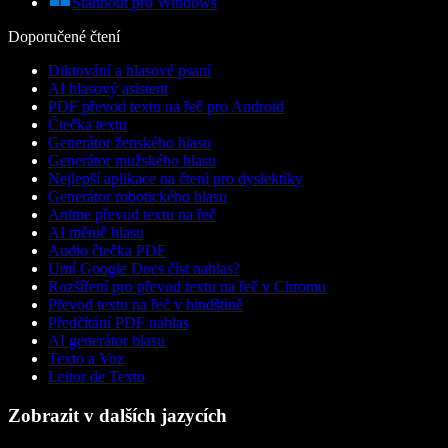
Stáhnout pro Windows
Doporučené čtení
Diktování a hlasové psaní
AI hlasový asistent
PDF převod textu na řeč pro Android
Čtečka textu
Generátor ženského hlasu
Generátor mužského hlasu
Nejlepší aplikace na čtení pro dyslektiky
Generátor robotického hlasu
Anime převod textu na řeč
AI měnič hlasu
Audio čtečka PDF
Umí Google Docs číst nahlas?
Rozšíření pro převod textu na řeč v Chromu
Převod textu na řeč v hindštině
Předčítání PDF nahlas
AI generátor hlasu
Texto a Voz
Leitor de Texto
Zobrazit v dalších jazycích