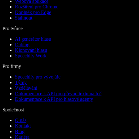
Webová aplikace
Rozšíření pro Chrome
Doplněk pro Edge
Stáhnout
Pro tvůrce
AI generátor hlasu
Dabing
Klonování hlasu
Speechify Work
Pro firmy
Speechify pro vývojáře
Týmy
Vzdělávání
Dokumentace k API pro převod textu na řeč
Dokumentace k API pro hlasové agenty
Společnost
O nás
Kontakt
Blog
Kariéra