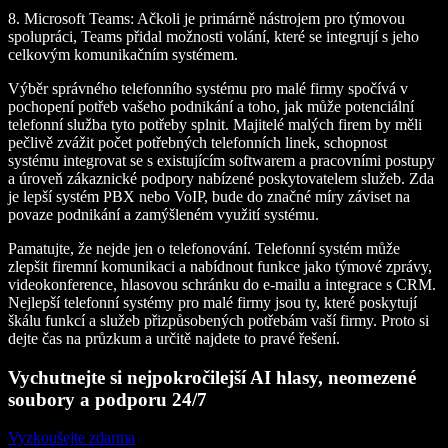
8.
Microsoft Teams
: Ačkoli je primárně nástrojem pro týmovou
spolupráci, Teams přidal možnosti volání, které se integrují s jeho
celkovým komunikačním systémem.
Výběr správného telefonního systému pro malé firmy spočívá v
pochopení potřeb vašeho podnikání a toho, jak může potenciální
telefonní služba tyto potřeby splnit. Majitelé malých firem by měli
pečlivě zvážit počet potřebných telefonních linek, schopnost
systému integrovat se s existujícím softwarem a pracovními postupy
a úroveň zákaznické podpory nabízené poskytovatelem služeb. Zda
je lepší systém PBX nebo VoIP, bude do značné míry záviset na
povaze podnikání a zamýšleném využití systému.
Pamatujte, že nejde jen o telefonování. Telefonní systém může
zlepšit firemní komunikaci a nabídnout funkce jako týmové zprávy,
videokonference, hlasovou schránku do e-mailu a integrace s CRM.
Nejlepší telefonní systémy pro malé firmy jsou ty, které poskytují
škálu funkcí a služeb přizpůsobených potřebám vaší firmy. Proto si
dejte čas na průzkum a určitě najdete to pravé řešení.
Vychutnejte si nejpokročilejší AI hlasy, neomezené
soubory a podporu 24/7
Vyzkoušejte zdarma