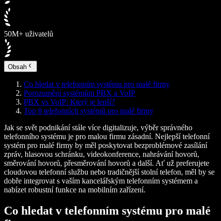
50M+ uživatelů
Obsah
Co hledat v telefonním systému pro malé firmy
Porozumění systémům PBX a VoIP
PBX vs VoIP: Který je lepší?
Top 8 telefonních systémů pro malé firmy
Jak se svět podnikání stále více digitalizuje, výběr správného
telefonního systému je pro malou firmu zásadní. Nejlepší telefonní
systém pro malé firmy by měl poskytovat bezproblémové zasílání
zpráv, hlasovou schránku, videokonference, nahrávání hovorů,
směrování hovorů, přesměrování hovorů a další. Ať už preferujete
cloudovou telefonní službu nebo tradičnější stolní telefon, měl by se
dobře integrovat s vaším kancelářským telefonním systémem a
nabízet robustní funkce na mobilním zařízení.
Co hledat v telefonním systému pro malé