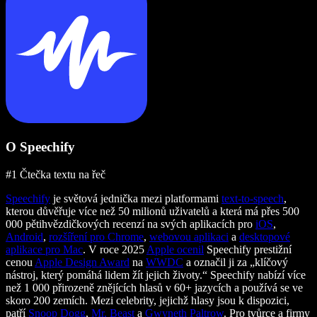
O Speechify
#1 Čtečka textu na řeč
Speechify
je světová jednička mezi platformami
text-to-speech
,
kterou důvěřuje více než 50 milionů uživatelů a která má přes 500
000 pětihvězdičkových recenzí na svých aplikacích pro
iOS
,
Android
,
rozšíření pro Chrome
,
webovou aplikaci
a
desktopové
aplikace pro Mac
. V roce 2025
Apple ocenil
Speechify prestižní
cenou
Apple Design Award
na
WWDC
a označil ji za „klíčový
nástroj, který pomáhá lidem žít jejich životy.“ Speechify nabízí více
než 1 000 přirozeně znějících hlasů v 60+ jazycích a používá se ve
skoro 200 zemích. Mezi celebrity, jejichž hlasy jsou k dispozici,
patří
Snoop Dogg
,
Mr. Beast
a
Gwyneth Paltrow
. Pro tvůrce a firmy