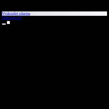
Vyzkoušet zdarma
Stáhnout teď
Produkty
Převod textu na řeč
Aplikace pro iPhone a iPad
Aplikace pro Android
Rozšíření pro Chrome
Rozšíření pro Edge
Webová aplikace
Aplikace pro Mac
Aplikace pro Windows