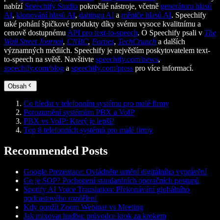
nabízí
Speechify Studio
pokročilé nástroje, včetně
generátoru hlasů
AI
,
klonování hlasů AI
,
dabingu AI
a
měniče hlasů AI
. Speechify
také pohání špičkové produkty díky svému vysoce kvalitnímu a
cenově dostupnému
API pro text-to-speech
. O Speechify psali v
The
Wall Street Journal
,
CNBC
,
Forbes
,
TechCrunch
a dalších
významných médiích. Speechify je největším poskytovatelem text-
to-speech na světě. Navštivte
speechify.com/news
,
speechify.com/blog
a
speechify.com/press
pro více informací.
Obsah
Co hledat v telefonním systému pro malé firmy
Porozumění systémům PBX a VoIP
PBX vs VoIP: Který je lepší?
Top 8 telefonních systémů pro malé firmy
Recommended Posts
Google Prezentace: Ovládněte umění digitálního vyprávění
Co je SOP? Pochopení standardních operačních postupů
Spotify AI Voice Translation: Překonávání globálního
podcastového rozdělení
Kdy použít Zoom Webinar vs Meeting
Jak mixovat hudbu: průvodce krok za krokem