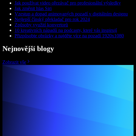
Jak používat video ořezávač pro profesionální výsledky
Jak změnit hlas Siri
Vzestup a dopad animovaných pozadí v digitálním designu
Nejlepší čínský překladač pro rok 2024
Způsoby využití konvertorů
10 kreativních nápadů na podcasty, které vás inspirují
Přizpůsobte obrázky a najděte více na pozadí 1920x1080
Nejnovější blogy
Zobrazit vše