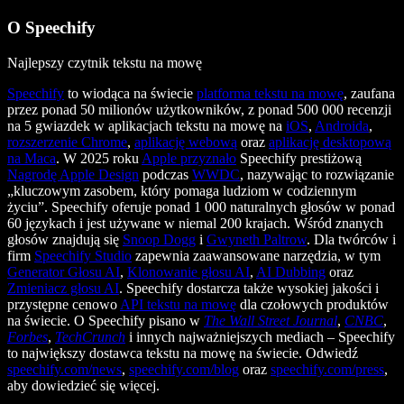
O Speechify
Najlepszy czytnik tekstu na mowę
Speechify
to wiodąca na świecie
platforma tekstu na mowę
, zaufana
przez ponad 50 milionów użytkowników, z ponad 500 000 recenzji
na 5 gwiazdek w aplikacjach tekstu na mowę na
iOS
,
Androida
,
rozszerzenie Chrome
,
aplikację webową
oraz
aplikację desktopową
na Maca
. W 2025 roku
Apple przyznało
Speechify prestiżową
Nagrodę Apple Design
podczas
WWDC
, nazywając to rozwiązanie
„kluczowym zasobem, który pomaga ludziom w codziennym
życiu”. Speechify oferuje ponad 1 000 naturalnych głosów w ponad
60 językach i jest używane w niemal 200 krajach. Wśród znanych
głosów znajdują się
Snoop Dogg
i
Gwyneth Paltrow
. Dla twórców i
firm
Speechify Studio
zapewnia zaawansowane narzędzia, w tym
Generator Głosu AI
,
Klonowanie głosu AI
,
AI Dubbing
oraz
Zmieniacz głosu AI
. Speechify dostarcza także wysokiej jakości i
przystępne cenowo
API tekstu na mowę
dla czołowych produktów
na świecie. O Speechify pisano w
The Wall Street Journal
,
CNBC
,
Forbes
,
TechCrunch
i innych najważniejszych mediach – Speechify
to największy dostawca tekstu na mowę na świecie. Odwiedź
speechify.com/news
,
speechify.com/blog
oraz
speechify.com/press
,
aby dowiedzieć się więcej.