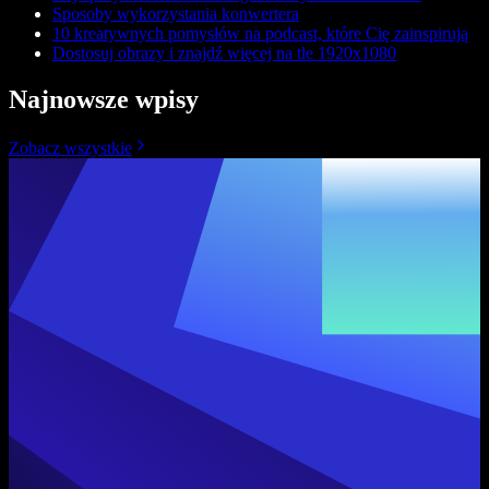
Sposoby wykorzystania konwertera
10 kreatywnych pomysłów na podcast, które Cię zainspirują
Dostosuj obrazy i znajdź więcej na tle 1920x1080
Najnowsze wpisy
Zobacz wszystkie