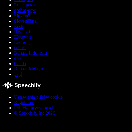
Български
ქართული
Slovenčina
Slovenščina
Eesti
Hrvatski
Ελληνικά
Lietuvių
עברית
Bahasa Indonesia
বাংলা
Català
Bahasa Melayu
اردو
Ustawienia plików cookie
Regulamin
Polityka prywatności
© Speechify Inc 2026