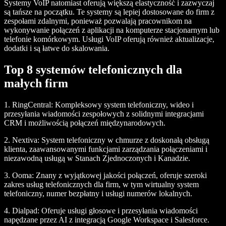
Systemy VoIP natomiast oferują większą elastyczność i zazwyczaj
są tańsze na początku. Te systemy są lepiej dostosowane do firm z
zespołami zdalnymi, ponieważ pozwalają pracownikom na
wykonywanie połączeń z aplikacji na komputerze stacjonarnym lub
telefonie komórkowym. Usługi VoIP oferują również aktualizacje,
dodatki i są łatwe do skalowania.
Top 8 systemów telefonicznych dla
małych firm
1.
RingCentral
: Kompleksowy system telefoniczny, wideo i
przesyłania wiadomości zespołowych z solidnymi integracjami
CRM i możliwością połączeń międzynarodowych.
2.
Nextiva
: System telefoniczny w chmurze z doskonałą obsługą
klienta, zaawansowanymi funkcjami zarządzania połączeniami i
niezawodną usługą w Stanach Zjednoczonych i Kanadzie.
3.
Ooma
: Znany z wyjątkowej jakości połączeń, oferuje szeroki
zakres usług telefonicznych dla firm, w tym wirtualny system
telefoniczny, numer bezpłatny i usługi numerów lokalnych.
4.
Dialpad
: Oferuje usługi głosowe i przesyłania wiadomości
napędzane przez AI z integracją Google Workspace i Salesforce.