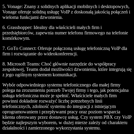
5.
Vonage
: Znany z solidnych aplikacji mobilnych i desktopowych,
Vonage oferuje solidną usługę VoIP z doskonałą jakością połączeń i
wieloma funkcjami dzwonienia.
6.
Grasshopper
: Idealny dla właścicieli małych firm i
przedsiębiorców, zapewnia numer telefonu firmowego na telefonie
komórkowym.
7.
GoTo Connect
: Oferuje połączoną usługę telefoniczną VoIP dla
firm i rozwiązanie do wideokonferencji.
8.
Microsoft Teams
: Choć głównie narzędzie do współpracy
zespołowej, Teams dodał możliwości dzwonienia, które integrują się
z jego ogólnym systemem komunikacji.
Wybór odpowiedniego systemu telefonicznego dla małej firmy
polega na zrozumieniu potrzeb Twojej firmy i tego, jak potencjalna
usługa telefoniczna może je spełnić. Właściciele małych firm
powinni dokładnie rozważyć liczbę potrzebnych linii
telefonicznych, zdolność systemu do integracji z istniejącym
oprogramowaniem i przepływami pracy oraz poziom wsparcia
klienta oferowany przez dostawcę usług. Czy system PBX czy VoIP
będzie najlepszym wyborem, w dużej mierze zależy od charakteru
działalności i zamierzonego wykorzystania systemu.