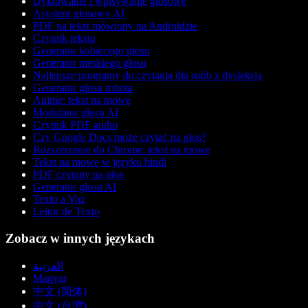
Dyktowanie i wpisywanie głosowe
Asystent głosowy AI
PDF na tekst mówiony na Androidzie
Czytnik tekstu
Generator kobiecego głosu
Generator męskiego głosu
Najlepsze programy do czytania dla osób z dysleksją
Generator głosu robota
Anime: tekst na mowę
Modulator głosu AI
Czytnik PDF audio
Czy Google Docs może czytać na głos?
Rozszerzenie do Chrome: tekst na mowę
Tekst na mowę w języku hindi
PDF czytany na głos
Generator głosu AI
Texto a Voz
Leitor de Texto
Zobacz w innych językach
العربية
Magyar
中文 (简体)
中文 (台灣)