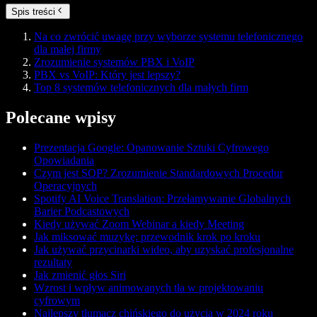
Spis treści
Na co zwrócić uwagę przy wyborze systemu telefonicznego
dla małej firmy
Zrozumienie systemów PBX i VoIP
PBX vs VoIP: Który jest lepszy?
Top 8 systemów telefonicznych dla małych firm
Polecane wpisy
Prezentacja Google: Opanowanie Sztuki Cyfrowego
Opowiadania
Czym jest SOP? Zrozumienie Standardowych Procedur
Operacyjnych
Spotify AI Voice Translation: Przełamywanie Globalnych
Barier Podcastowych
Kiedy używać Zoom Webinar a kiedy Meeting
Jak miksować muzykę: przewodnik krok po kroku
Jak używać przycinarki wideo, aby uzyskać profesjonalne
rezultaty
Jak zmienić głos Siri
Wzrost i wpływ animowanych tła w projektowaniu
cyfrowym
Najlepszy tłumacz chińskiego do użycia w 2024 roku