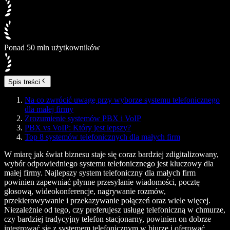
Ponad 50 mln użytkowników
Spis treści
Na co zwrócić uwagę przy wyborze systemu telefonicznego
dla małej firmy
Zrozumienie systemów PBX i VoIP
PBX vs VoIP: Który jest lepszy?
Top 8 systemów telefonicznych dla małych firm
W miarę jak świat biznesu staje się coraz bardziej zdigitalizowany,
wybór odpowiedniego systemu telefonicznego jest kluczowy dla
małej firmy. Najlepszy system telefoniczny dla małych firm
powinien zapewniać płynne przesyłanie wiadomości, pocztę
głosową, wideokonferencje, nagrywanie rozmów,
przekierowywanie i przekazywanie połączeń oraz wiele więcej.
Niezależnie od tego, czy preferujesz usługę telefoniczną w chmurze,
czy bardziej tradycyjny telefon stacjonarny, powinien on dobrze
integrować się z systemem telefonicznym w biurze i oferować