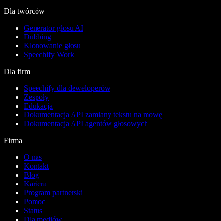
Dla twórców
Generator głosu AI
Dubbing
Klonowanie głosu
Speechify Work
Dla firm
Speechify dla deweloperów
Zespoły
Edukacja
Dokumentacja API zamiany tekstu na mowę
Dokumentacja API agentów głosowych
Firma
O nas
Kontakt
Blog
Kariera
Program partnerski
Pomoc
Status
Dla mediów