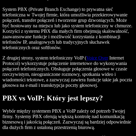
System PBX (Private Branch Exchange) to prywatna sieć
telefoniczna w Twojej firmie, która umożliwia przekierowywanie
połączeń, transfer połączeń i tworzenie grup dzwoniących. Może
być hostowany na miejscu lub jako system telefoniczny w chmurze.
Korzyści z systemu PBX dla małych firm obejmują skalowalność,
zaawansowane funkcje i możliwość korzystania z kombinacji
telefonów IP, analogowych lub tradycyjnych słuchawek
telefonicznych oraz softfonów.
Z drugiej strony, system telefoniczny VoIP (
Voice Over
Internet
Protocol) wykorzystuje połączenie internetowe do wykonywania
połączeń telefonicznych. Obsługuje połączenia głosowe w czasie
rzeczywistym, nieograniczone rozmowy, spotkania wideo i
wiadomości tekstowe, a zazwyczaj zawiera funkcje takie jak poczta
głosowa na e-mail i transkrypcja poczty głosowej.
PBX vs VoIP: Który jest lepszy?
Wybór między systemem PBX a VoIP zależy od potrzeb Twojej
firmy. Systemy PBX oferują większą kontrolę nad komunikacją
biznesową i jakością połączeń. Zazwyczaj są bardziej odpowiednie
dla dużych firm z ustaloną przestrzenią biurową.