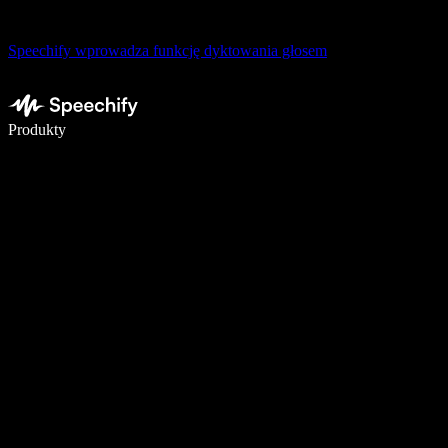
Speechify wprowadza funkcję dyktowania głosem
Pisz 5× szybciej dzięki dyktowaniu głosowemu
Produkty
Dowiedz się więcej