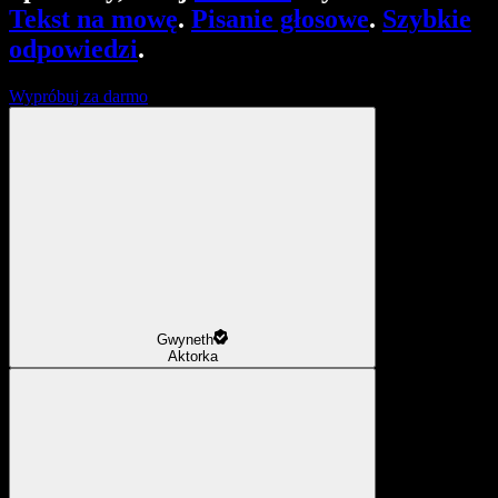
Tekst na mowę
.
Pisanie głosowe
.
Szybkie
odpowiedzi
.
Wypróbuj za darmo
Gwyneth
Aktorka