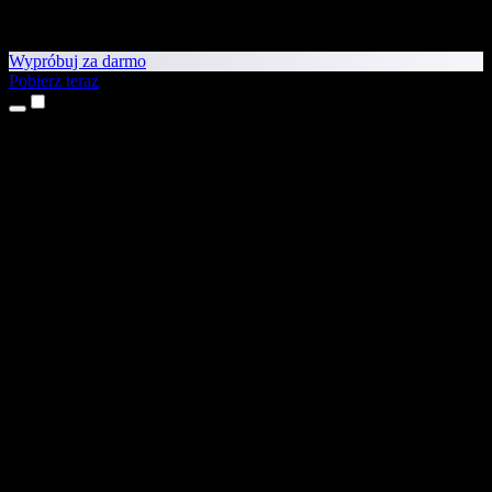
Wypróbuj za darmo
Pobierz teraz
Produkty
Tekst na mowę
Aplikacje na iPhone’a i iPada
Aplikacja na Androida
Rozszerzenie do Chrome
Rozszerzenie do Edge
Aplikacja webowa
Aplikacja na Maca
Aplikacja na Windows