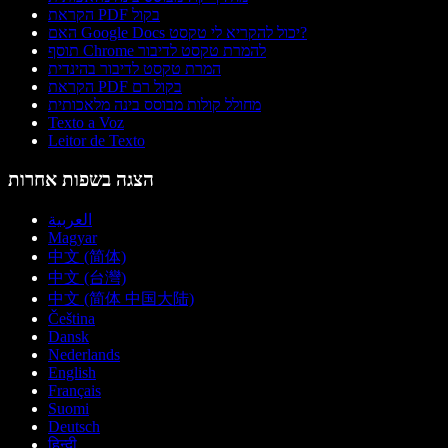
הקראת PDF בקול
האם Google Docs יכול להקריא לי טקסט?
תוסף Chrome להמרת טקסט לדיבור
המרת טקסט לדיבור בהינדית
הקראת PDF בקול רם
מחולל קולות מבוסס בינה מלאכותית
Texto a Voz
Leitor de Texto
הצגה בשפות אחרות
العربية
Magyar
中文 (简体)
中文 (台灣)
中文 (简体 中国大陆)
Čeština
Dansk
Nederlands
English
Français
Suomi
Deutsch
हिन्दी