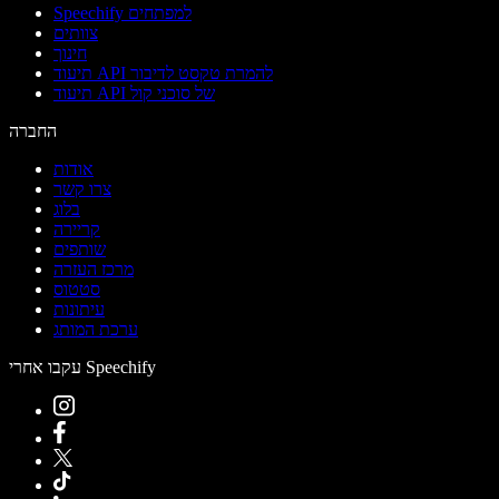
Speechify למפתחים
צוותים
חינוך
תיעוד API להמרת טקסט לדיבור
תיעוד API של סוכני קול
החברה
אודות
צרו קשר
בלוג
קריירה
שותפים
מרכז העזרה
סטטוס
עיתונות
ערכת המותג
עקבו אחרי Speechify