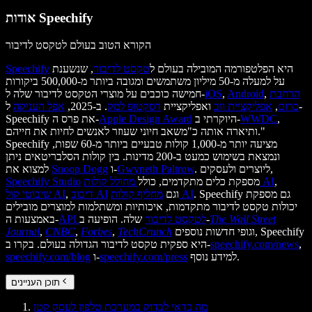
אודות Speechify
הקורא הטוב בעולם לטקסט לדיבור
היא הפלטפורמה המובילה בעולם ל
טקסט לדיבור
, שנשענת
Speechify
על למעלה מ-50 מיליון משתמשים ומגובה ביותר מ-500,000 ביקורות
הרחבת
,
Android
,
iOS
חמישה כוכבים על מוצרי הטקסט לדיבור שלה ל-
כרום
,
אפליקציית ווב
ואפליקציית
דסקטופ למק
. ב-2025,
אפל העניקה
ל-
,
WWDC
היוקרתי ב-
Apple Design Award
Speechify את פרס ה-
ותיארה אותה כ"משאב חיוני שעוזר לאנשים לחיות את חייהם."
Speechify מציעה יותר מ-1,000 קולות טבעיים ביותר מ-60 שפות,
ונמצאת בשימוש כמעט ב-200 מדינות. בין קולות הסלבריטאים ניתן
. ליוצרים ולעסקים,
Gwyneth Paltrow
ו-
Snoop Dogg
למצוא את
,
מחולל קולות AI
מספקת כלים מתקדמים, כולל
Speechify Studio
. Speechify גם מספקת
מחליף קולות AI
וגם
דיבוב AI
,
שיבוטי קול AI
יכולות טקסט לדיבור מתקדמות, איכותיות ומשתלמות למוצרים מובילים
The Wall Street
שלה. הופיעה ב-
API לטקסט לדיבור
באמצעות ה-
וגופי חדשות נוספים, Speechify
TechCrunch
,
Forbes
,
CNBC
,
Journal
,
speechify.com/news
היא ספקית טקסט לדיבור הגדולה בעולם. בקרו ב-
למידע נוסף.
speechify.com/press
ו-
speechify.com/blog
תוכן העניינים
מה כדאי לבדוק במערכת טלפון לעסק קטן