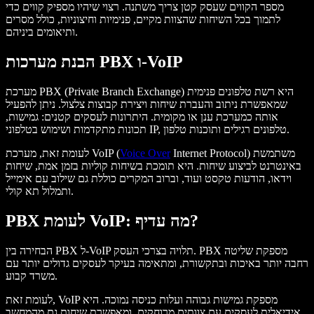
מספר הקווים שעסק קטן צריך משתנה. רצוי שיהיו מספיק קווים כדי
לתמוך בכל השיחות שהצוות מקיים, פנימיות וחיצוניות, כולל מסרים
ותיאומים ביניהם.
הבנת מערכות PBX ו-VoIP
מערכת PBX (Private Branch Exchange) היא רשת טלפונים פנימית
שמאפשרת ניתוב והעברת שיחות ויצירת קבוצות צלצול. ניתן להפעיל
אותה כמערכת ענן או מקומית. היתרונות לעסקים קטנים: גמישות,
תכונות מתקדמות ושימוש בטלפוני IP, טלפונים רגילים ותוכנות טלפון.
Internet Protocol) משתמשת
Voice Over
לעומת זאת, מערכת VoIP (
באינטרנט לביצוע שיחות. היא תומכת בשיחות קוליות בזמן אמת, שיחות
וידאו, הודעות טקסט ועוד, וברוב המקרים כוללת גם שילוב עם אימייל
ותמלול תא קולי.
PBX לעומת VoIP: מה עדיף?
הבחירה בין PBX ל-VoIP תלויה בצרכי העסק. PBX מספקת שליטה
רחבה יותר באיכות ובתקשורת, ומתאימה בעיקר לעסקים גדולים יותר עם
משרד קבוע.
לעומת זאת, VoIP מספקת גמישות גבוהה ועלות כניסה נמוכה. היא
אידיאלית לעסקים עם צוותים מרוחקים, ומאפשרת שיחות גם מהמחשב