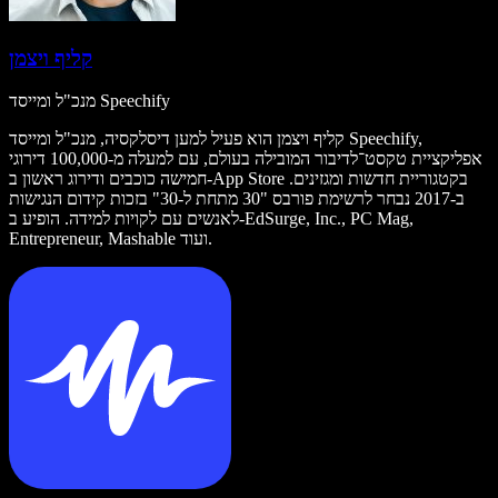
קליף ויצמן
מנכ"ל ומייסד Speechify
קליף ויצמן הוא פעיל למען דיסלקסיה, מנכ"ל ומייסד Speechify,
אפליקציית טקסט־לדיבור המובילה בעולם, עם למעלה מ-100,000 דירוגי
חמישה כוכבים ודירוג ראשון ב-App Store בקטגוריית חדשות ומגזינים.
ב-2017 נבחר לרשימת פורבס "30 מתחת ל-30" בזכות קידום הנגישות
לאנשים עם לקויות למידה. הופיע ב-EdSurge, Inc., PC Mag,
Entrepreneur, Mashable ועוד.