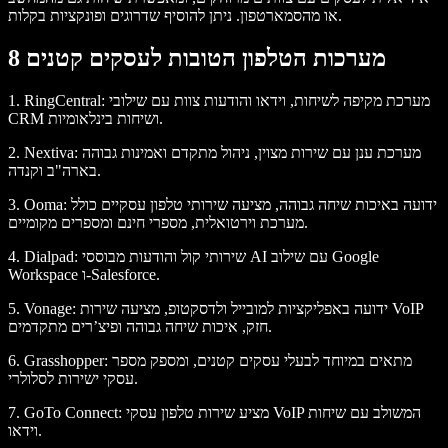
או מהסמארטפון. ניתן להוסיף שדרוגים ופונקציות בקלות.
8 מערכות הטלפון הטובות לעסקים קטנים
: מערכת מקיפה לשיחות, וידאו והודעות צוות עם שילובי
RingCentral
1.
CRM ושיחות בינלאומיות.
: מערכת ענן עם שירות מצוין, ניהול מתקדם ואמינות גבוהה
Nextiva
2.
בארה"ב וקנדה.
: ידועה באיכות שיחה גבוהה, מציעה שירותי טלפון עסקיים כולל
Ooma
3.
מערכת וירטואלית, מספרי חינם ומספרים מקומיים.
: שירותי קול והודעות מבוססי AI עם שילוב Google
Dialpad
4.
Workspace ו-Salesforce.
: ידועה באפליקציות למובייל ולדסקטופ, מציעה שירות VoIP
Vonage
5.
חזק, איכות שיחה גבוהה ופיצ’רים מתקדמים.
: מתאים במיוחד לבעלי עסקים קטנים, ומספק מספר
Grasshopper
6.
עסקי ישירות לסלולרי.
: מציע שירות טלפון עסקי VoIP המשולב עם שיחות
GoTo Connect
7.
וידאו.