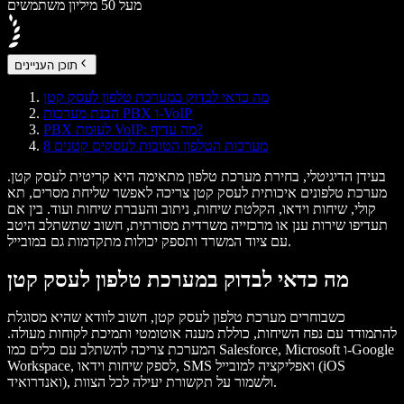
מעל 50 מיליון משתמשים
תוכן העניינים
מה כדאי לבדוק במערכת טלפון לעסק קטן
הבנת מערכות PBX ו-VoIP
PBX לעומת VoIP: מה עדיף?
8 מערכות הטלפון הטובות לעסקים קטנים
בעידן הדיגיטלי, בחירת מערכת טלפון מתאימה היא קריטית לעסק קטן.
מערכת טלפונים איכותית לעסק קטן צריכה לאפשר שליחת מסרים, תא
קולי, שיחות וידאו, הקלטת שיחות, ניתוב והעברת שיחות ועוד. בין אם
תעדיפו שירות ענן או מרכזייה משרדית מסורתית, חשוב שתשתלב היטב
עם ציוד המשרד ותספק יכולות מתקדמות גם במובייל.
מה כדאי לבדוק במערכת טלפון לעסק קטן
כשבוחרים מערכת טלפון לעסק קטן, חשוב לוודא שהיא מסוגלת
להתמודד עם נפח השיחות, כוללת מענה אוטומטי ותמיכת לקוחות מעולה.
המערכת צריכה להשתלב עם כלים כמו Salesforce, Microsoft ו-Google
Workspace, לספק שיחות וידאו, SMS ואפליקציה למובייל (iOS
ואנדרואיד), ולשמור על תקשורת יעילה לכל הצוות.