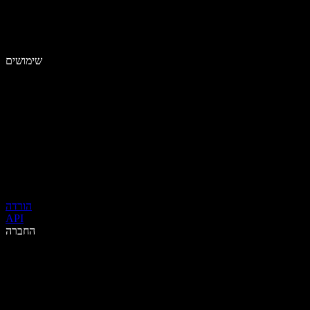
שימושים
הורדה
API
החברה