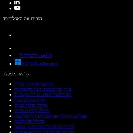
הורידו את האפליקציה
להורדה ל-macOS
להורדה ל-Windows
קריאה מומלצת
הכתבה והקלדה קולית
עוזר קולי מבוסס בינה מלאכותית
המרת טקסט ל-PDF באנדרואיד
קורא טקסט בקול
מחולל קולות נשיים
מחולל קולות גבריים
אפליקציות הקריאה המובילות לדיסלקציה
מחולל קול רובוטי
המרת טקסט לדיבור בסגנון אנימה
מחליף קול מבוסס בינה מלאכותית