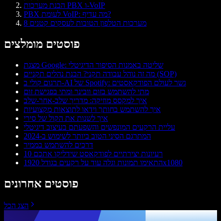
הבנת מערכות PBX ו-VoIP
PBX לעומת VoIP: מה עדיף?
8 מערכות הטלפון הטובות לעסקים קטנים
פוסטים מומלצים
מצגת Google: שליטה באמנות הסיפור הדיגיטלי
מה זה נוהל עבודה תקני? הבנת נהלים תקניים (SOP)
תרגום קולי ב-AI של Spotify: גשר לעולם הפודקאסטים
מתי להשתמש בזום וובינר ומתי בפגישת זום
איך למקסס מוזיקה: מדריך שלב-אחר-שלב
איך להשתמש בחותך וידאו לתוצאות מקצועיות
איך לשנות את הקול של סירי
עליית הרקעים המונפשים והשפעתם בעיצוב דיגיטלי
המתרגם הסיני הטוב ביותר לשימוש ב-2024
דרכים להשתמש בממיר
10 רעיונות יצירתיים לפודקאסט שידליקו אתכם
התאימו תמונות וגלה עוד על רקעים בגודל 1920x1080
פוסטים אחרונים
הצג הכל