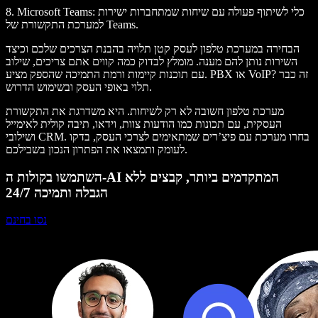
: כלי לשיתוף פעולה עם שיחות שמתחברות ישירות
Microsoft Teams
8.
למערכת התקשורת של Teams.
הבחירה במערכת טלפון לעסק קטן תלויה בהבנת הצרכים שלכם וכיצד
השירות נותן להם מענה. מומלץ לבדוק כמה קווים אתם צריכים, שילוב
עם תוכנות קיימות ורמת התמיכה שהספק מציע. PBX או VoIP? זה כבר
תלוי באופי העסק ובשימוש הדרוש.
מערכת טלפון חשובה לא רק לשיחות. היא משדרגת את התקשורת
העסקית, עם תכונות כמו הודעות צוות, וידאו, תיבה קולית לאימייל
ושילובי CRM. בחרו מערכת עם פיצ’רים שמתאימים לצרכי העסק, בדקו
לעומק ותמצאו את הפתרון הנכון בשבילכם.
השתמשו בקולות ה-AI המתקדמים ביותר, קבצים ללא
הגבלה ותמיכה 24/7
נסו בחינם