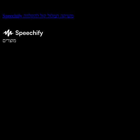
Speechify משיקה תמלול קול להקלדה
לכתוב פי 5 מהר יותר עם הכתבה קולית
מוצרים
למידע נוסף