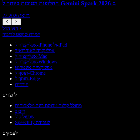
החלופות הטובות ביותר ל-Gemini Spark ב-2026
22 במאי 2026
הצג הכל
המרת טקסט לדיבור
אפליקציה ל-iPhone ול-iPad
אפליקציה לאנדרואיד
אפליקציה ל-Mac
אפליקציה ל-Windows
אפליקציית אינטרנט
תוסף ל-Chrome
תוסף ל-Edge
הורדות
ליוצרים
מחולל קולות מבוסס בינה מלאכותית
דיבוב
שכפול קול
Speechify לעבודה
לעסקים