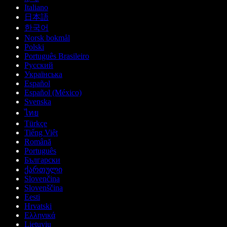
Italiano
日本語
한국어
Norsk bokmål
Polski
Português Brasileiro
Русский
Українська
Español
Español (México)
Svenska
ไทย
Türkçe
Tiếng Việt
Română
Português
Български
ქართული
Slovenčina
Slovenščina
Eesti
Hrvatski
Ελληνικά
Lietuvių