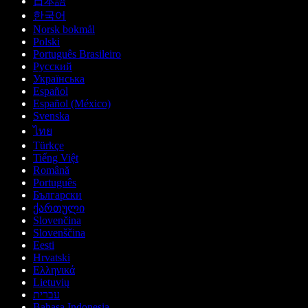
日本語
한국어
Norsk bokmål
Polski
Português Brasileiro
Русский
Українська
Español
Español (México)
Svenska
ไทย
Türkçe
Tiếng Việt
Română
Português
Български
ქართული
Slovenčina
Slovenščina
Eesti
Hrvatski
Ελληνικά
Lietuvių
עברית
Bahasa Indonesia