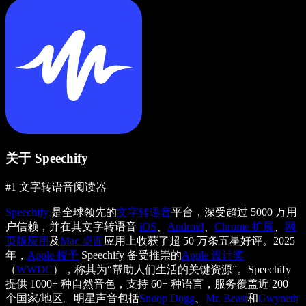
关于 Speechify
#1 文字转语音阅读器
Speechify
是全球领先的
文字转语音
平台，深受超过 5000 万用
户信赖，并在其文字转语音
iOS
、
Android
、
Chrome 扩展
、
网
页版应用
及
Mac 桌面
应用上收获了超 50 万条五星好评。2025
年，
Apple 授予
Speechify 备受推崇的
Apple 设计奖
（
WWDC
），称其为“帮助人们生活的关键资源”。Speechify
提供 1000+ 种自然音色，支持 60+ 种语言，服务覆盖近 200
个国家/地区。明星声音包括
Snoop Dogg
、
Mr. Beast
和
Gwyneth