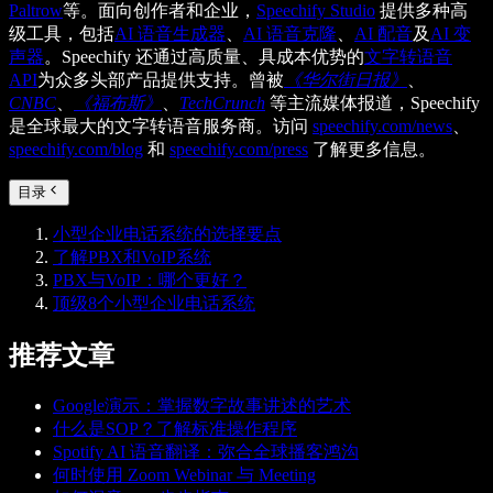
Paltrow
等。面向创作者和企业，
Speechify Studio
提供多种高
级工具，包括
AI 语音生成器
、
AI 语音克隆
、
AI 配音
及
AI 变
声器
。Speechify 还通过高质量、具成本优势的
文字转语音
API
为众多头部产品提供支持。曾被
《华尔街日报》
、
CNBC
、
《福布斯》
、
TechCrunch
等主流媒体报道，Speechify
是全球最大的文字转语音服务商。访问
speechify.com/news
、
speechify.com/blog
和
speechify.com/press
了解更多信息。
目录
小型企业电话系统的选择要点
了解PBX和VoIP系统
PBX与VoIP：哪个更好？
顶级8个小型企业电话系统
推荐文章
Google演示：掌握数字故事讲述的艺术
什么是SOP？了解标准操作程序
Spotify AI 语音翻译：弥合全球播客鸿沟
何时使用 Zoom Webinar 与 Meeting