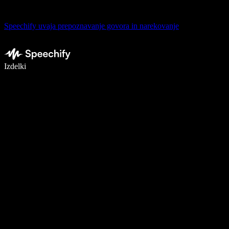
Speechify uvaja prepoznavanje govora in narekovanje
Pišite 5× hitreje z narekovanjem
Izdelki
Več o tem