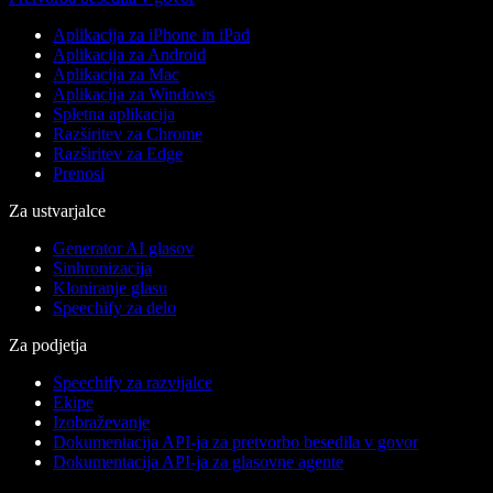
Aplikacija za iPhone in iPad
Aplikacija za Android
Aplikacija za Mac
Aplikacija za Windows
Spletna aplikacija
Razširitev za Chrome
Razširitev za Edge
Prenosi
Za ustvarjalce
Generator AI glasov
Sinhronizacija
Kloniranje glasu
Speechify za delo
Za podjetja
Speechify za razvijalce
Ekipe
Izobraževanje
Dokumentacija API-ja za pretvorbo besedila v govor
Dokumentacija API-ja za glasovne agente