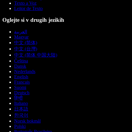
Texto a Voz
Leitor de Texto
Oglejte si v drugih jezikih
العربية
Magyar
中文 (简体)
中文 (台灣)
中文 (简体 中国大陆)
Čeština
Dansk
Nederlands
English
Français
Suomi
Deutsch
हिन्दी
Italiano
日本語
한국어
Norsk bokmål
Polski
Português Brasileiro