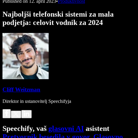
Published on
12. april 2023
•
Produktivnost
Najboljši telefonski sistemi za mala
podjetja: celovit vodnik za 2024
Cliff Weitzman
Direktor in ustanovitelj Speechifyja
Speechify, vaš
glasovni AI
asistent
Pretvornik besedila v govor
.
Glasovno