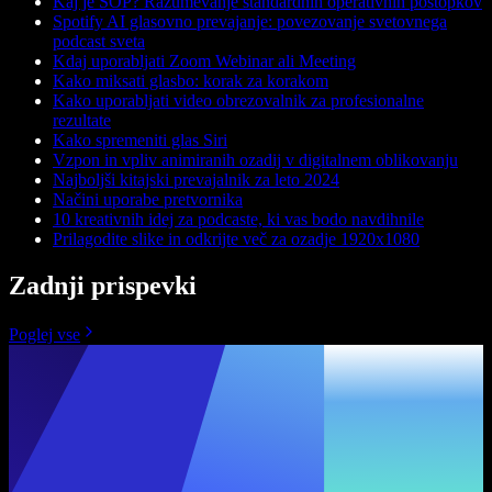
Kaj je SOP? Razumevanje standardnih operativnih postopkov
Spotify AI glasovno prevajanje: povezovanje svetovnega
podcast sveta
Kdaj uporabljati Zoom Webinar ali Meeting
Kako miksati glasbo: korak za korakom
Kako uporabljati video obrezovalnik za profesionalne
rezultate
Kako spremeniti glas Siri
Vzpon in vpliv animiranih ozadij v digitalnem oblikovanju
Najboljši kitajski prevajalnik za leto 2024
Načini uporabe pretvornika
10 kreativnih idej za podcaste, ki vas bodo navdihnile
Prilagodite slike in odkrijte več za ozadje 1920x1080
Zadnji prispevki
Poglej vse