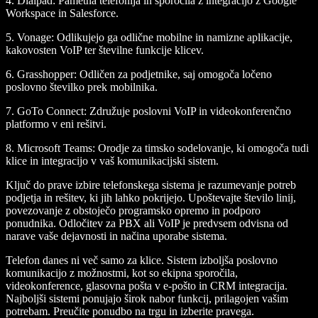
4.
Dialpad
: Pametna telefonija in sporočila z integracijo z Google
Workspace in Salesforce.
5.
Vonage
: Odlikujejo ga odlične mobilne in namizne aplikacije,
kakovosten VoIP ter številne funkcije klicev.
6.
Grasshopper
: Odličen za podjetnike, saj omogoča ločeno
poslovno številko prek mobilnika.
7.
GoTo Connect
: Združuje poslovni VoIP in videokonferenčno
platformo v eni rešitvi.
8.
Microsoft Teams
: Orodje za timsko sodelovanje, ki omogoča tudi
klice in integracijo v vaš komunikacijski sistem.
Ključ do prave izbire telefonskega sistema je razumevanje potreb
podjetja in rešitev, ki jih lahko pokrijejo. Upoštevajte število linij,
povezovanje z obstoječo programsko opremo in podporo
ponudnika. Odločitev za PBX ali VoIP je predvsem odvisna od
narave vaše dejavnosti in načina uporabe sistema.
Telefon danes ni več samo za klice. Sistem izboljša poslovno
komunikacijo z možnostmi, kot so ekipna sporočila,
videokonference, glasovna pošta v e-pošto in CRM integracija.
Najboljši sistemi ponujajo širok nabor funkcij, prilagojen vašim
potrebam. Preučite ponudbo na trgu in izberite pravega.