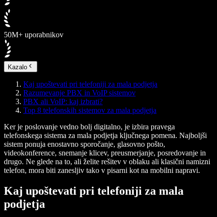
50M+ uporabnikov
Kazalo
Kaj upoštevati pri telefoniji za mala podjetja
Razumevanje PBX in VoIP sistemov
PBX ali VoIP: kaj izbrati?
Top 8 telefonskih sistemov za mala podjetja
Ker je poslovanje vedno bolj digitalno, je izbira pravega
telefonskega sistema za mala podjetja ključnega pomena. Najboljši
sistem ponuja enostavno sporočanje, glasovno pošto,
videokonference, snemanje klicev, preusmerjanje, posredovanje in
drugo. Ne glede na to, ali želite rešitev v oblaku ali klasični namizni
telefon, mora biti zanesljiv tako v pisarni kot na mobilni napravi.
Kaj upoštevati pri telefoniji za mala
podjetja