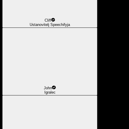
Cliff
Ustanovitelj Speechifyja
John
Igralec