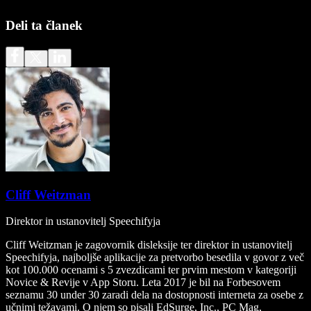
Deli ta članek
Cliff Weitzman
Direktor in ustanovitelj Speechifyja
Cliff Weitzman je zagovornik disleksije ter direktor in ustanovitelj
Speechifyja, najboljše aplikacije za pretvorbo besedila v govor z več
kot 100.000 ocenami s 5 zvezdicami ter prvim mestom v kategoriji
Novice & Revije v App Storu. Leta 2017 je bil na Forbesovem
seznamu 30 under 30 zaradi dela na dostopnosti interneta za osebe z
učnimi težavami. O njem so pisali EdSurge, Inc., PC Mag,