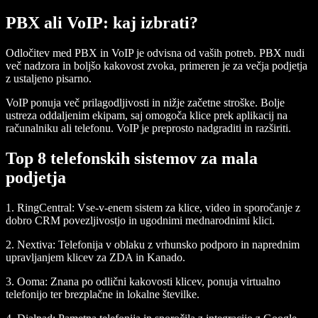
PBX ali VoIP: kaj izbrati?
Odločitev med PBX in VoIP je odvisna od vaših potreb. PBX nudi
več nadzora in boljšo kakovost zvoka, primeren je za večja podjetja
z ustaljeno pisarno.
VoIP ponuja več prilagodljivosti in nižje začetne stroške. Bolje
ustreza oddaljenim ekipam, saj omogoča klice prek aplikacij na
računalniku ali telefonu. VoIP je preprosto nadgraditi in razširiti.
Top 8 telefonskih sistemov za mala
podjetja
1.
RingCentral
: Vse-v-enem sistem za klice, video in sporočanje z
dobro CRM povezljivostjo in ugodnimi mednarodnimi klici.
2.
Nextiva
: Telefonija v oblaku z vrhunsko podporo in naprednim
upravljanjem klicev za ZDA in Kanado.
3.
Ooma
: Znana po odlični kakovosti klicev, ponuja virtualno
telefonijo ter brezplačne in lokalne številke.