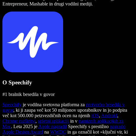
Entrepreneur, Mashable in drugi vodilni mediji.
O Speechify
#1 bralnik besedila v govor
Speechify
je vodilna svetovna platforma za
pretvorbo besedila v
govor
, ki ji zaupa več kot 50 milijonov uporabnikov in jo podpira
več kot 500.000 petzvezdičnih ocen na njenih
iOS
,
Android
,
Chrome razširitvi
,
spletni aplikaciji
in v
namiznih aplikacijah za
Mac
. Leta 2025 je
Apple nagradil
Speechify s prestižno
nagrado
Apple Design Award
na
WWDC
in ga označil kot »ključni vir, ki