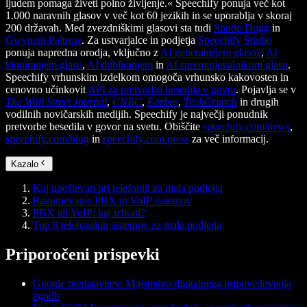
ljudem pomaga živeti polno življenje.« Speechify ponuja več kot
1.000 naravnih glasov v več kot 60 jezikih in se uporablja v skoraj
200 državah. Med zvezdniškimi glasovi sta tudi
Snoop Dogg
in
Gwyneth Paltrow
. Za ustvarjalce in podjetja
Speechify Studio
ponuja napredna orodja, vključno z
AI generatorjem glasov
,
AI
kloniranjem glasu
,
AI dubliranjem
in
AI spreminjevalnikom glasu
.
Speechify vrhunskim izdelkom omogoča vrhunsko kakovosten in
cenovno učinkovit
API za pretvorbo besedila v govor
. Pojavlja se v
The Wall Street Journal
,
CNBC
,
Forbes
,
TechCrunch
in drugih
vodilnih novičarskih medijih. Speechify je največji ponudnik
pretvorbe besedila v govor na svetu. Obiščite
speechify.com/news
,
speechify.com/blog
in
speechify.com/press
za več informacij.
Kazalo
Kaj upoštevati pri telefoniji za mala podjetja
Razumevanje PBX in VoIP sistemov
PBX ali VoIP: kaj izbrati?
Top 8 telefonskih sistemov za mala podjetja
Priporočeni prispevki
Google predstavitev: Mojstrstvo digitalnega pripovedovanja
zgodb