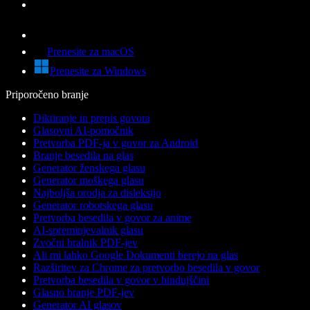
Prenesite za macOS
Prenesite za Windows
Priporočeno branje
Diktiranje in prepis govora
Glasovni AI-pomočnik
Pretvorba PDF-ja v govor za Android
Branje besedila na glas
Generator ženskega glasu
Generator moškega glasu
Najboljša orodja za disleksijo
Generator robotskega glasu
Pretvorba besedila v govor za anime
AI-spreminjevalnik glasu
Zvočni bralnik PDF-jev
Ali mi lahko Google Dokumenti berejo na glas
Razširitev za Chrome za pretvorbo besedila v govor
Pretvorba besedila v govor v hindujščini
Glasno branje PDF-jev
Generator AI glasov