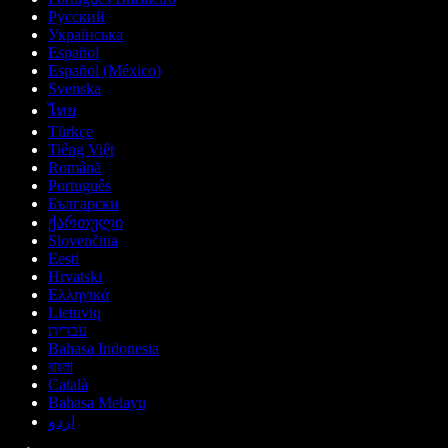
Русский
Українська
Español
Español (México)
Svenska
ไทย
Türkçe
Tiếng Việt
Română
Português
Български
ქართული
Slovenčina
Eesti
Hrvatski
Ελληνικά
Lietuvių
עברית
Bahasa Indonesia
বাংলা
Català
Bahasa Melayu
اردو