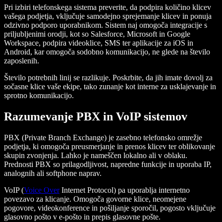
Pri izbiri telefonskega sistema preverite, da podpira količino klicev
vašega podjetja, vključuje samodejno sprejemanje klicev in ponuja
odzivno podporo uporabnikom. Sistem naj omogoča integracije s
priljubljenimi orodji, kot so Salesforce, Microsoft in Google
Workspace, podpira videoklice, SMS ter aplikacije za iOS in
Android, kar omogoča sodobno komunikacijo, ne glede na število
zaposlenih.
Število potrebnih linij se razlikuje. Poskrbite, da jih imate dovolj za
sočasne klice vaše ekipe, tako zunanje kot interne za usklajevanje in
sprotno komunikacijo.
Razumevanje PBX in VoIP sistemov
PBX (Private Branch Exchange) je zasebno telefonsko omrežje
podjetja, ki omogoča preusmerjanje in prenos klicev ter oblikovanje
skupin zvonjenja. Lahko je nameščen lokalno ali v oblaku.
Prednosti PBX so prilagodljivost, napredne funkcije in uporaba IP,
analognih ali softphone naprav.
VoIP (
Voice Over
Internet Protocol) pa uporablja internetno
povezavo za klicanje. Omogoča govorne klice, neomejene
pogovore, videokonference in pošiljanje sporočil, pogosto vključuje
glasovno pošto v e-pošto in prepis glasovne pošte.