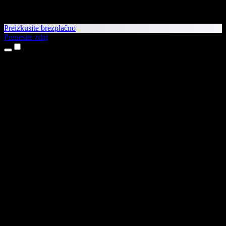
Preizkusite brezplačno
Prenesite zdaj
Izdelki
Pretvorba besedila v govor
Aplikaciji za iPhone in iPad
Aplikacija za Android
Razširitev za Chrome
Razširitev za Edge
Spletna aplikacija
Aplikacija za Mac
Aplikacija za Windows