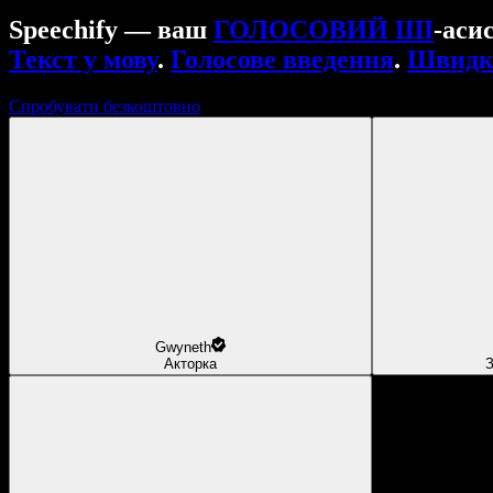
Speechify — ваш
ГОЛОСОВИЙ ШІ
-аси
Текст у мову
.
Голосове введення
.
Швидкі
Спробувати безкоштовно
Gwyneth
Акторка
З