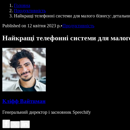
Голосові агенти SIMBA
Головна
Speechify для розробників
Продуктивність
Найкращі телефонні системи для малого бізнесу: детальни
Published on
12 квітня 2023 р.
•
Продуктивність
Найкращі телефонні системи для малого 
Кліфф Вайтцман
Генеральний директор і засновник Speechify