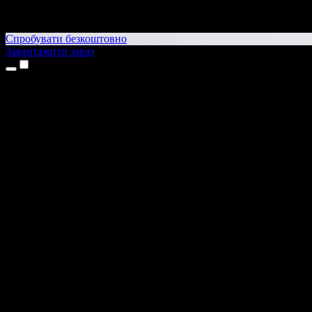
Спробувати безкоштовно
Завантажити зараз
Продукти
Текст у мовлення
Додатки для iPhone та iPad
Додаток для Android
Розширення для Chrome
Розширення для Edge
Вебдодаток
Додаток для Mac
Додаток для Windows