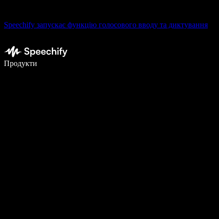
Speechify запускає функцію голосового вводу та диктування
Пишіть у 5 разів швидше за допомогою голосового введення
Продукти
Дізнатися більше