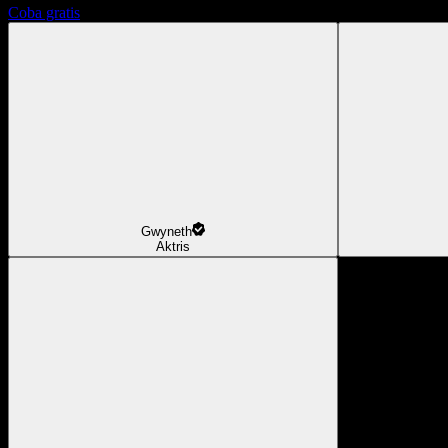
Coba gratis
Gwyneth
Aktris