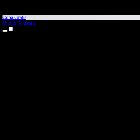
Coba Gratis
Unduh Sekarang
Produk
Teks ke Suara
Aplikasi iPhone & iPad
Aplikasi Android
Ekstensi Chrome
Ekstensi Edge
Aplikasi Web
Aplikasi Mac
Aplikasi Windows