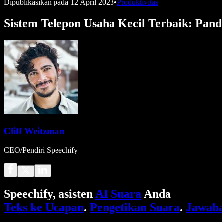
Dipublikasikan pada
12 April 2023
•
Produktivitas
Sistem Telepon Usaha Kecil Terbaik: Pan
Cliff Weitzman
CEO/Pendiri Speechify
Speechify, asisten
AI Suara
Anda
Teks ke Ucapan
.
Pengetikan Suara
.
Jawaba