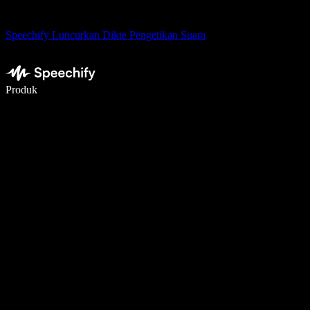
Speechify Luncurkan Dikte Pengetikan Suara
Menulis 5× lebih cepat dengan dikte suara
Produk
Pelajari lebih lanjut