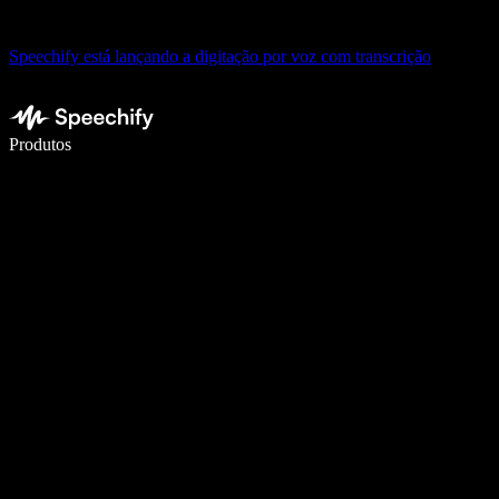
Speechify está lançando a digitação por voz com transcrição
Escreva 5× mais rápido com a digitação por voz
Produtos
Saiba mais