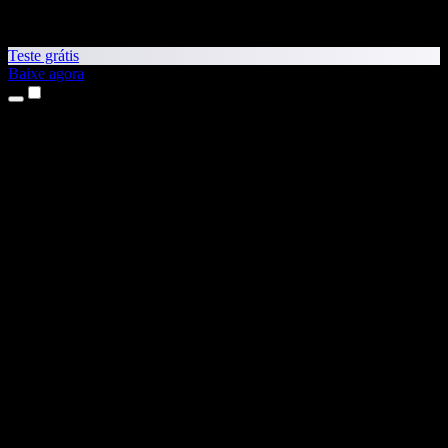
Teste grátis
Baixe agora
Produtos
Leitura em voz alta
Apps para iPhone e iPad
App para Android
Extensão para Chrome
Extensão para Edge
App Web
App para Mac
App para Windows