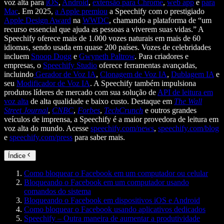
voz alta para
iOS
,
Android
,
extensão para Chrome
,
web app
e
para
Mac
. Em 2025,
a Apple premiou
a Speechify com o prestigiado
Apple Design Award
na
WWDC
, chamando a plataforma de “um
recurso essencial que ajuda as pessoas a viverem suas vidas.” A
Speechify oferece mais de 1.000 vozes naturais em mais de 60
idiomas, sendo usada em quase 200 países. Vozes de celebridades
incluem
Snoop Dogg
e
Gwyneth Paltrow
. Para criadores e
empresas, o
Speechify Studio
oferece ferramentas avançadas,
incluindo
Gerador de Voz IA
,
Clonagem de Voz IA
,
Dublagem IA
e
seu
Modificador de Voz IA
. A Speechify também impulsiona
produtos líderes de mercado com sua solução de
API de leitura em
voz alta
de alta qualidade e baixo custo. Destaque em
The Wall
Street Journal
,
CNBC
,
Forbes
,
TechCrunch
e outros grandes
veículos de imprensa, a Speechify é a maior provedora de leitura em
voz alta do mundo. Acesse
speechify.com/news
,
speechify.com/blog
e
speechify.com/press
para saber mais.
Índice
Como bloquear o Facebook em um computador ou celular
Bloqueando o Facebook em um computador usando
comandos do sistema
Bloqueando o Facebook em dispositivos iOS e Android
Como bloquear o Facebook usando aplicativos dedicados
Speechify – Outra maneira de aumentar a produtividade