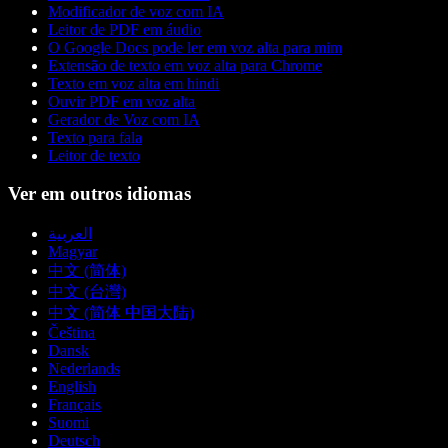
Modificador de voz com IA
Leitor de PDF em áudio
O Google Docs pode ler em voz alta para mim
Extensão de texto em voz alta para Chrome
Texto em voz alta em hindi
Ouvir PDF em voz alta
Gerador de Voz com IA
Texto para fala
Leitor de texto
Ver em outros idiomas
العربية
Magyar
中文 (简体)
中文 (台灣)
中文 (简体 中国大陆)
Čeština
Dansk
Nederlands
English
Français
Suomi
Deutsch