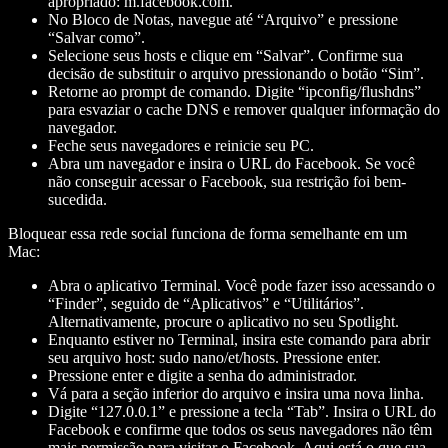
apropriado: m.facebook.com.
No Bloco de Notas, navegue até “Arquivo” e pressione
“Salvar como”.
Selecione seus hosts e clique em “Salvar”. Confirme sua
decisão de substituir o arquivo pressionando o botão “Sim”.
Retorne ao prompt de comando. Digite “ipconfig/flushdns”
para esvaziar o cache DNS e remover qualquer informação do
navegador.
Feche seus navegadores e reinicie seu PC.
Abra um navegador e insira o URL do Facebook. Se você
não conseguir acessar o Facebook, sua restrição foi bem-
sucedida.
Bloquear essa rede social funciona de forma semelhante em um
Mac:
Abra o aplicativo Terminal. Você pode fazer isso acessando o
“Finder”, seguido de “Aplicativos” e “Utilitários”.
Alternativamente, procure o aplicativo no seu Spotlight.
Enquanto estiver no Terminal, insira este comando para abrir
seu arquivo host: sudo nano/et/hosts. Pressione enter.
Pressione enter e digite a senha do administrador.
Vá para a seção inferior do arquivo e insira uma nova linha.
Digite “127.0.0.1” e pressione a tecla “Tab”. Insira o URL do
Facebook e confirme que todos os seus navegadores não têm
mais permissão para visitar o Facebook. Aqui está o que sua