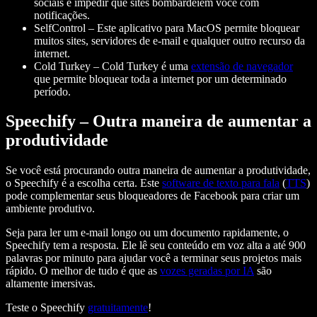
sociais e impedir que sites bombardeiem você com
notificações.
SelfControl
– Este aplicativo para MacOS permite bloquear
muitos sites, servidores de e-mail e qualquer outro recurso da
internet.
Cold Turkey
– Cold Turkey é uma
extensão de navegador
que permite bloquear toda a internet por um determinado
período.
Speechify – Outra maneira de aumentar a
produtividade
Se você está procurando outra maneira de aumentar a produtividade,
o Speechify é a escolha certa. Este
software de texto para fala
(
TTS
)
pode complementar seus bloqueadores de Facebook para criar um
ambiente produtivo.
Seja para ler um e-mail longo ou um documento rapidamente, o
Speechify tem a resposta. Ele lê seu conteúdo em voz alta a até 900
palavras por minuto para ajudar você a terminar seus projetos mais
rápido. O melhor de tudo é que as
vozes geradas por IA
são
altamente imersivas.
Teste o Speechify
gratuitamente
!