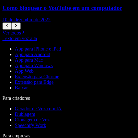
Como bloquear o YouTube em um computador
10 de dezembro de 2022
1
Ver todos
Texto em voz alta
App para iPhone e iPad
App para Android
App para Mac
App para Windows
App Web
Extensão para Chrome
Extensão para Edge
Baixar
Para criadores
Gerador de Voz com IA
Dublagem
Clonagem de Voz
Speechify Work
Para empresas