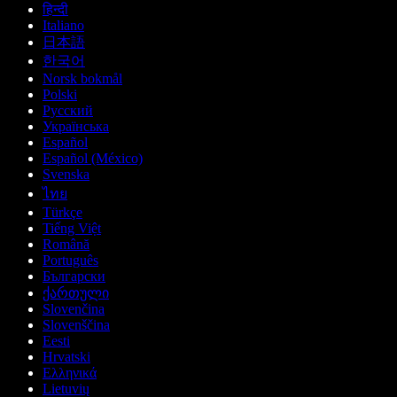
हिन्दी
Italiano
日本語
한국어
Norsk bokmål
Polski
Русский
Українська
Español
Español (México)
Svenska
ไทย
Türkçe
Tiếng Việt
Română
Português
Български
ქართული
Slovenčina
Slovenščina
Eesti
Hrvatski
Ελληνικά
Lietuvių