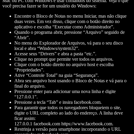
Mac ou PC com Windows é usar comandos do sistema. Veja o que
você precisa fazer se for um usuário do Windows:
Encontre o Bloco de Notas no menu Iniciar, mas não clique
duas vezes. Em vez disso, clique com o botão direito no
aplicativo e escolha “Executar como Administrador”.
Quando o programa abrir, pressione “Arquivo” seguido de
“Abrir”.
No menu do Explorador de Arquivos, vá para o seu disco
local e abra “Windows/system32”.
Acesse seus “Drivers” e abra a pasta “etc.”.
Clique no prompt que permite ver todos os arquivos.
Clique com o botão direito no arquivo host e escolha
“Propriedades”.
Ative “Controle Total” na guia “Segurança”.
Abra seu arquivo host usando o Bloco de Notas e vá para o
final do arquivo.
Pressione enter para adicionar uma nova linha e digite
“127.0.0.1”.
Pressione a tecla “Tab” e insira facebook.com.
Para garantir que todos os navegadores bloqueiem o site,
digite o URL completo ao lado do endereço. A linha deve
ficar assim:
127.0.0.1 facebook.com https://www.facebook.com.
Restrinja a versão para smartphone incorporando o URL