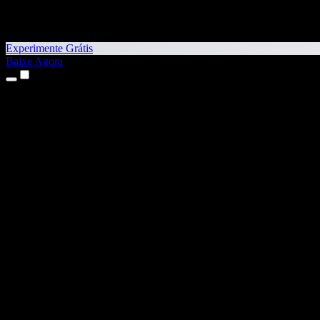
Experimente Grátis
Baixe Agora
Produtos
Texto para Fala
Apps para iPhone e iPad
App para Android
Extensão para Chrome
Extensão para Edge
App Web
App para Mac
App para Windows