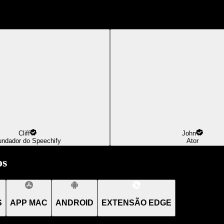
Cliff
John
undador do Speechify
Ator
os
S
APP MAC
ANDROID
EXTENSÃO EDGE