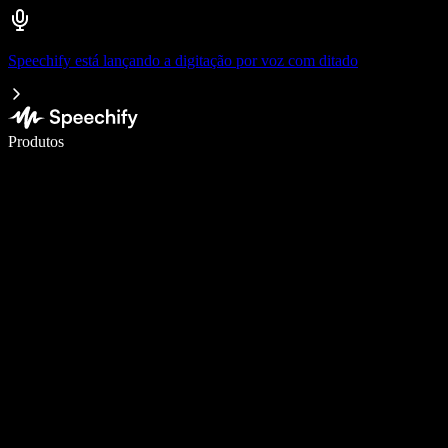
Speechify está lançando a digitação por voz com ditado
Escreva 5× mais rápido com digitação por voz
Produtos
Saiba mais