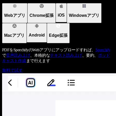
iOS
Webアプリ
Chrome拡張
Windowsアプリ
Android
Macアプリ
Edge拡張
PDFをSpeechifyのWebアプリにアップロードすれば、
Speechify
で
音声読み上げ
、本格的な
テキスト読み上げ
、要約、
ポッド
キャスト作成
まで行えます
無料で試す