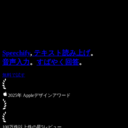
法人向け
Speechify 法人・教育機関向け
Speechify 就労支援向け
Speechify DSA向け
SIMBA 音声エージェント
Speechify
,
テキスト読み上げ
。
Speechify 開発者向け
音声入力
。
すばやく回答
。
無料で試す
2025年 Appleデザインアワード
100万件以上件の星5レビュー