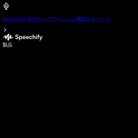
Speechifyが音声ディクテーション機能をリリース
音声入力で5倍速く書ける
製品
詳しく見る