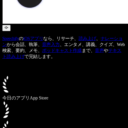
Speechify
の
iOSアプリ
なら、リサーチ、
読み上げ
、
ナレーショ
ン
から会話、執筆、
音声入力
、エンタメ、講義、クイズ、Web
検索、要約、メモ、
ポッドキャスト作成
まで、
音声
や
テキス
ト読み上げ
で完結します。
今日のアプリ
App Store