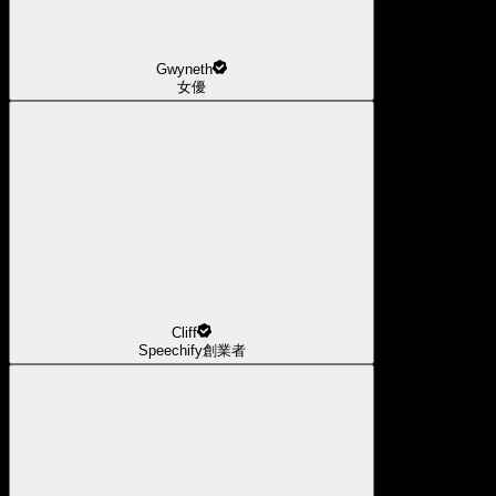
Gwyneth
女優
Cliff
Speechify創業者