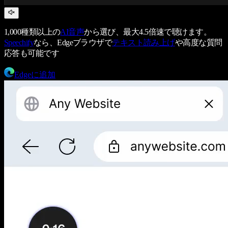
1,000種類以上の
AI音声
から選び、最大4.5倍速で聴けます。
Speechify
なら、Edgeブラウザで
テキスト読み上げ
や高度な質問
応答も可能です
Edgeに追加