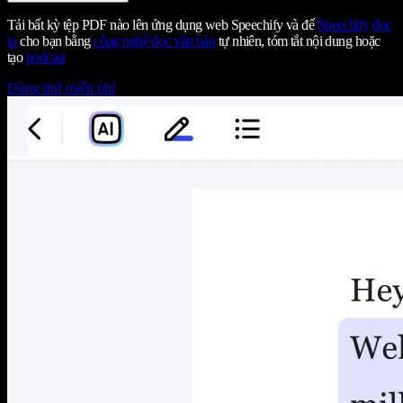
Tải bất kỳ tệp PDF nào lên ứng dụng web Speechify và để
Speechify
đọc
to
cho bạn bằng
công nghệ đọc văn bản
tự nhiên, tóm tắt nội dung hoặc
tạo
podcast
Dùng thử miễn phí