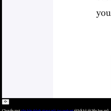
Chuyển mọi
văn bản thành giọng nói
,
tạo podcast
từ bất kỳ tài liệu hay mô