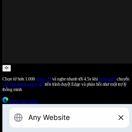
Chọn từ hơn 1.000
giọng AI
và nghe nhanh tới 4.5x khi
Speechify
chuyển
văn bản thành giọng nói
trên trình duyệt Edge và phản hồi như một trợ lý
thông minh
Thêm vào Edge