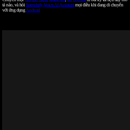
tả nào, và hỏi
Speechify Voice AI Assistant
mọi điều khi đang di chuyển
với ứng dụng
Android