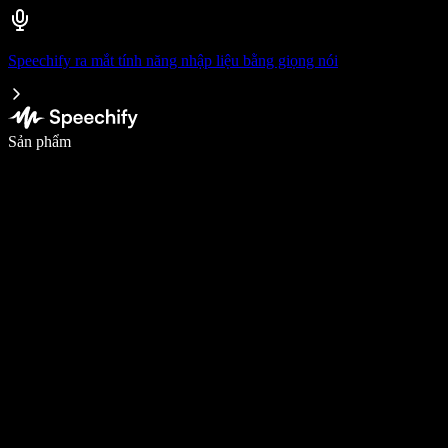
Speechify ra mắt tính năng nhập liệu bằng giọng nói
Viết nhanh gấp 5 lần với tính năng nhập bằng giọng nói
Sản phẩm
Tìm hiểu thêm