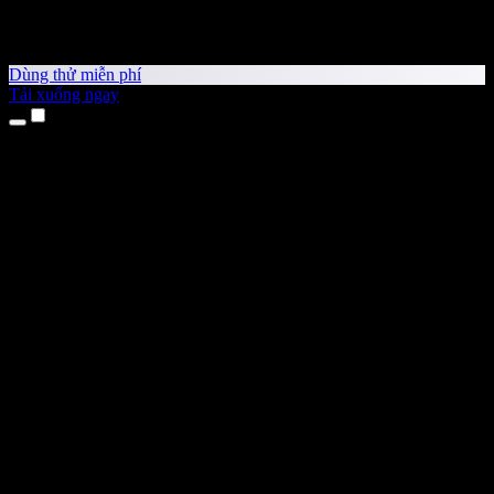
Dùng thử miễn phí
Tải xuống ngay
Sản phẩm
Chuyển văn bản thành giọng nói
Ứng dụng cho iPhone & iPad
Ứng dụng Android
Tiện ích cho Chrome
Tiện ích cho Edge
Ứng dụng web
Ứng dụng cho Mac