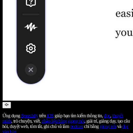
Ứng dụng
Speechify
trên
iOS
giúp bạn tìm kiếm thông tin,
đọc
,
thuyết
minh
, trò chuyện, viết,
nhập liệu bằng giọng nói
, giải trí, giảng dạy, tạo câu
hỏi, duyệt web, tóm tắt, ghi chú và làm
podcast
chỉ bằng
giọng nói
và
đọc
văn bản