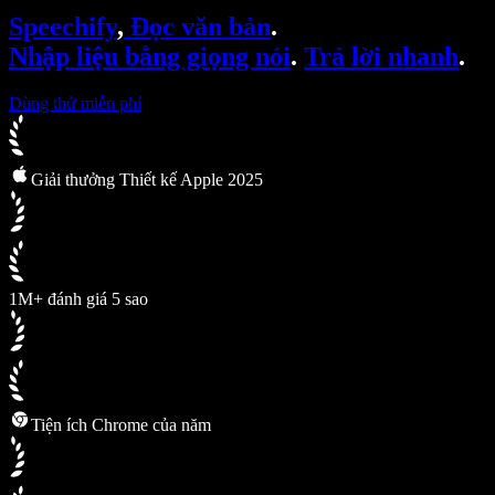
SIMBA Voice Agents
Speechify
,
Đọc văn bản
.
Speechify cho nhà phát triển
Nhập liệu bằng giọng nói
.
Trả lời nhanh
.
Dùng thử miễn phí
Giải thưởng Thiết kế Apple 2025
1M+ đánh giá 5 sao
Tiện ích Chrome của năm