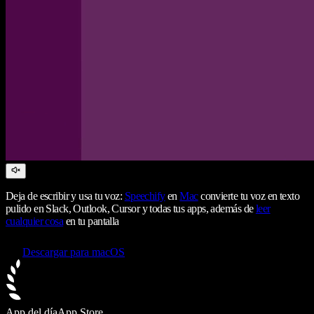
Deja de escribir y usa tu voz:
Speechify
en
Mac
convierte tu voz en texto
pulido en Slack, Outlook, Cursor y todas tus apps, además de
leer
cualquier cosa
en tu pantalla
Descargar para macOS
App del día
App Store