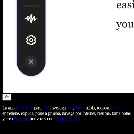
La app
Speechify
para
iOS
investiga,
lee
,
narra
, habla, redacta,
dicta
,
entretiene, explica, pone a prueba, navega por Internet, resume, toma notas
y crea
podcasts
por voz y con
text-to-speech