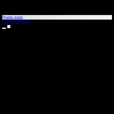
Prueba gratis
Descárgalo ahora
Productos
Texto a voz
Apps para iPhone y iPad
App para Android
Extensión para Chrome
Extensión para Edge
App web
App para Mac