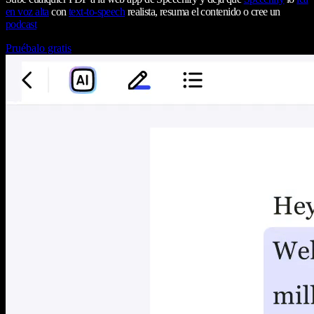
en voz alta
con
text-to-speech
realista, resuma el contenido o cree un
podcast
Pruébalo gratis