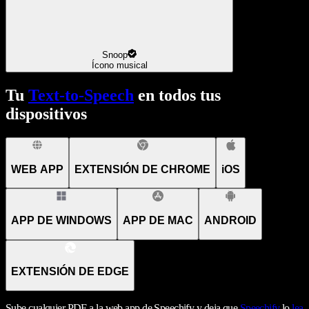
Snoop
Ícono musical
Tu
Text-to-Speech
en todos tus
dispositivos
WEB APP
EXTENSIÓN DE CHROME
iOS
APP DE WINDOWS
APP DE MAC
ANDROID
EXTENSIÓN DE EDGE
Sube cualquier PDF a la web app de Speechify y deja que
Speechify
lo
lea