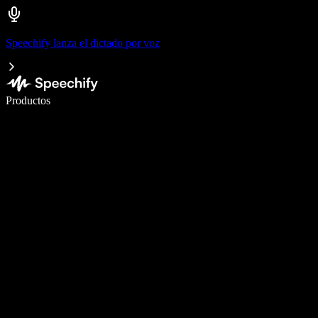
Speechify lanza el dictado por voz
Escribe 5× más rápido con dictado por voz
Productos
Más información