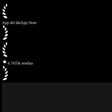
App del día
App Store
4.7
435k reseñas