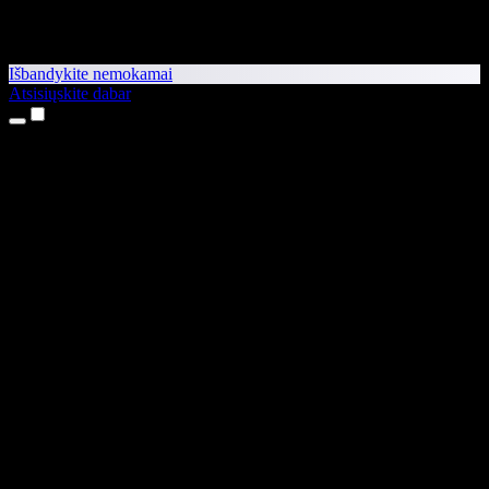
Išbandykite nemokamai
Atsisiųskite dabar
Produktai
Teksto skaitymas balsu
iPhone ir iPad programėlės
Android programėlė
Chrome plėtinys
Edge plėtinys
Interneto programėlė
Mac programėlė
Windows programėlė