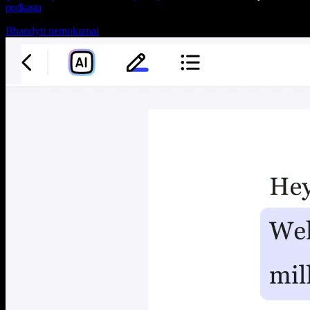
podkastą
Išbandyti nemokamai