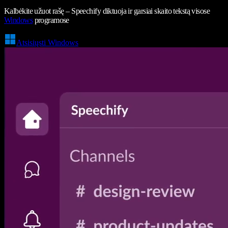
Kalbėkite užuot rašę – Speechify diktuoja ir garsiai skaito tekstą visose
Windows
programose
Atsisiųsti Windows