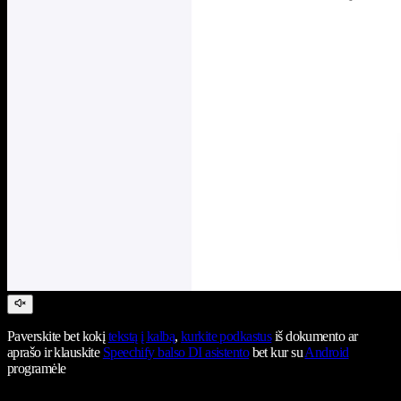
Paverskite bet kokį
tekstą į kalbą
,
kurkite podkastus
iš dokumento ar
aprašo ir klauskite
Speechify balso DI asistento
bet kur su
Android
programėle