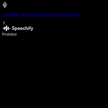
„Speechify“ pristato diktofoną su balso atpažinimu
Rašykite 5× greičiau naudodami diktavimą balsu
Produktai
Sužinokite daugiau