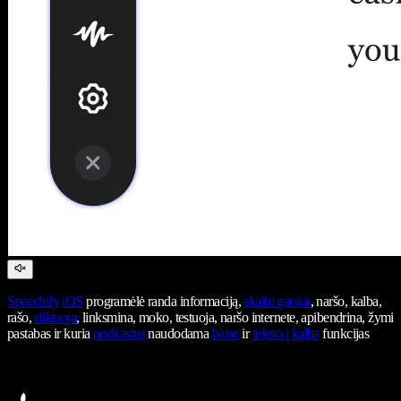
Speechify
iOS
programėlė randa informaciją,
skaito garsiai
, naršo, kalba,
rašo,
diktuoja
, linksmina, moko, testuoja, naršo internete, apibendrina, žymi
pastabas ir kuria
podkastus
naudodama
balso
ir
teksto į kalbą
funkcijas