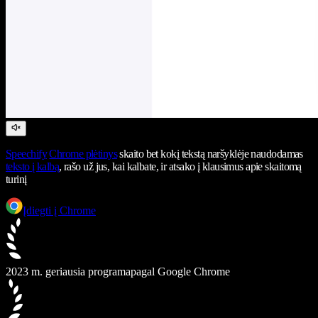
Speechify
Chrome plėtinys
skaito bet kokį tekstą naršyklėje naudodamas
teksto į kalbą
, rašo už jus, kai kalbate, ir atsako į klausimus apie skaitomą
turinį
Įdiegti į Chrome
2023 m. geriausia programa
pagal Google Chrome