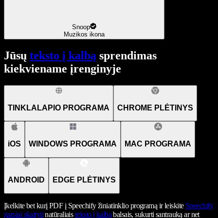
Snoop
Muzikos ikona
Jūsų
teksto į kalbą
sprendimas
kiekviename įrenginyje
TINKLALAPIO PROGRAMA
CHROME PLĖTINYS
iOS
WINDOWS PROGRAMA
MAC PROGRAMA
ANDROID
EDGE PLĖTINYS
Įkelkite bet kurį PDF į Speechify žiniatinklio programą ir leiskite
Speechify
garsiai skaityti
natūraliais
teksto į kalbą
balsais, sukurti santrauką ar net