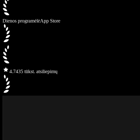
Dienos programėlė
App Store
4.7
435 tūkst. atsiliepimų