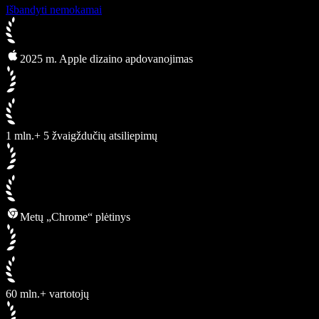
Išbandyti nemokamai
2025 m. Apple dizaino apdovanojimas
1 mln.+ 5 žvaigždučių atsiliepimų
Metų „Chrome“ plėtinys
60 mln.+ vartotojų