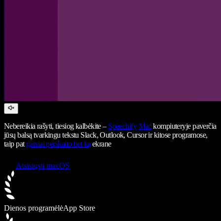
Nebereikia rašyti, tiesiog kalbėkite –
Speechify
Mac
kompiuteryje paverčia
jūsų balsą tvarkingu tekstu Slack, Outlook, Cursor ir kitose programose,
taip pat
garsiai perskaito bet ką
ekrane
Atsisiųsti macOS
Dienos programėlė
App Store