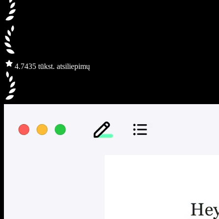
4.7
435 tūkst. atsiliepimų