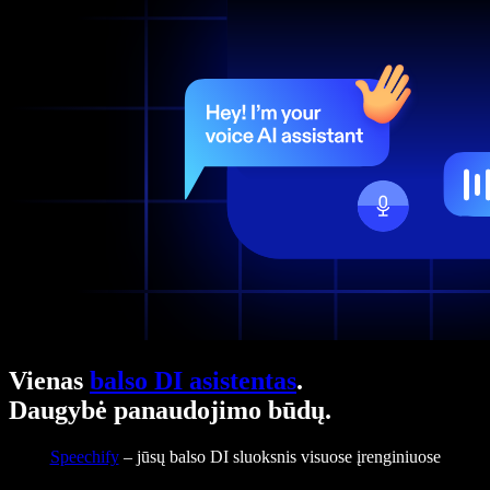
Vienas
balso DI asistentas
.
Daugybė panaudojimo būdų.
Speechify
– jūsų balso DI sluoksnis visuose įrenginiuose