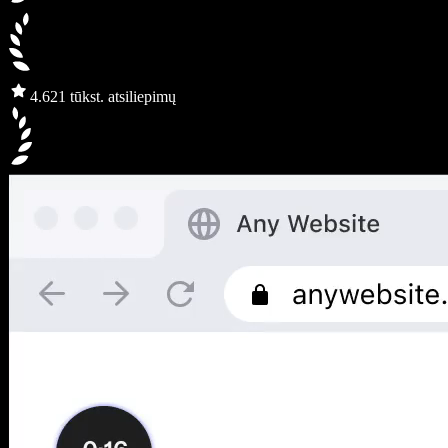
4.6
21 tūkst. atsiliepimų