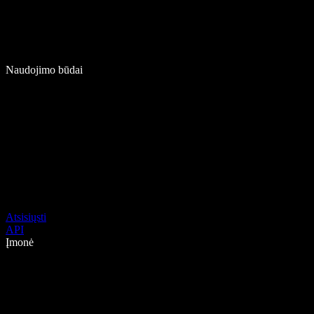
Naudojimo būdai
Atsisiųsti
API
Įmonė