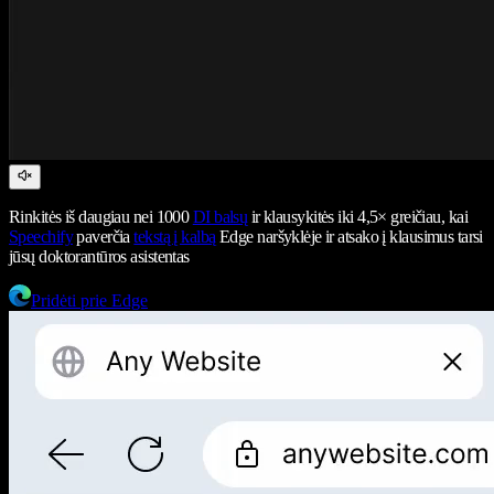
Rinkitės iš daugiau nei 1000
DI balsų
ir klausykitės iki 4,5× greičiau, kai
Speechify
paverčia
tekstą į kalbą
Edge naršyklėje ir atsako į klausimus tarsi
jūsų doktorantūros asistentas
Pridėti prie Edge