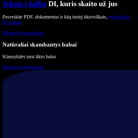
Teksto į kalbą
DI, kuris skaito už jus
Paverskite PDF, dokumentus ir kitą turinį tikroviškais,
emociškais
DI balsais
Išbandyti nemokamai
Natūraliai skambantys balsai
Klausykitės tarsi tikro balso
Išbandyti nemokamai