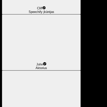
Cliff
Speechify įkūrėjas
John
Aktorius