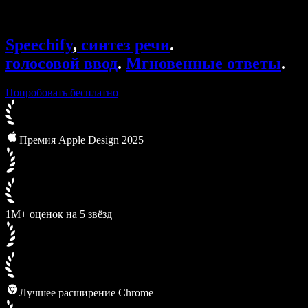
Speechify для Access to Work
Speechify для DSA
Голосовые агенты SIMBA
Speechify
,
синтез речи
.
Speechify для разработчиков
голосовой ввод
.
Мгновенные ответы
.
Попробовать бесплатно
Премия Apple Design 2025
1M+ оценок на 5 звёзд
Лучшее расширение Chrome