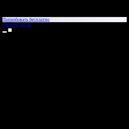
Попробовать бесплатно
Скачать сейчас
Продукты
Текст в речь
Приложение для iPhone и iPad
Приложение для Android
Расширение для Chrome
Расширение для Edge
Веб-приложение
Приложение для Mac