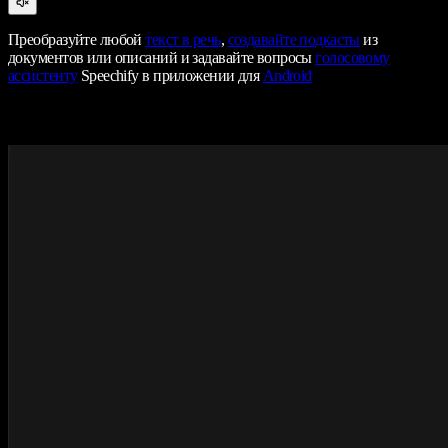
Преобразуйте любой
текст в речь
,
создавайте подкасты
из
документов или описаний и задавайте вопросы
голосовому
ассистенту
Speechify в приложении для
Android