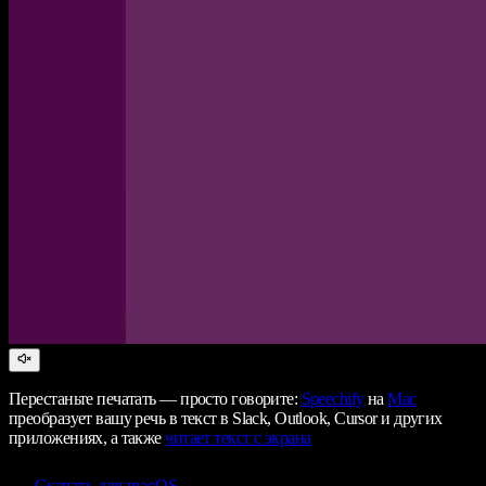
Перестаньте печатать — просто говорите:
Speechify
на
Mac
преобразует вашу речь в текст в Slack, Outlook, Cursor и других
приложениях, а также
читает текст с экрана
Скачать для macOS