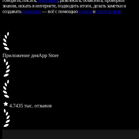
говорить, писать,
диктовать
, развлекать, объяснять, проверять
знания, искать в интернете, подводить итоги, делать заметки и
создавать
подкасты
— всё с помощью
голоса
и
синтеза речи
Приложение дня
App Store
4.7
435 тыс. отзывов