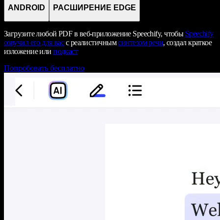
ANDROID
РАСШИРЕНИЕ EDGE
Загрузите любой PDF в веб-приложение Speechify, чтобы
Speechify
озвучил его для вас
с реалистичным
синтезом речи
, создал краткое
изложение или
подкаст
Попробовать бесплатно