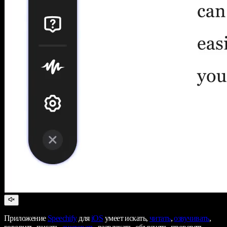
Приложение
Speechify
для
iOS
умеет искать,
читать
,
озвучивать
,