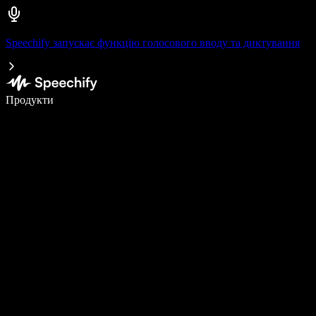
Speechify запускає функцію голосового вводу та диктування
Пишіть у 5 разів швидше за допомогою голосового введення
Продукти
Дізнатися більше