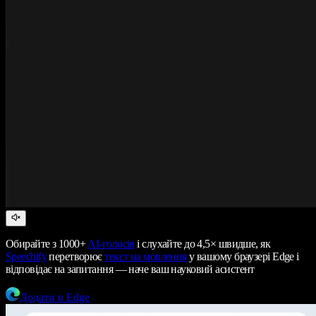
Обирайте з 1000+
AI-голосів
і слухайте до 4,5× швидше, як
Speechify
перетворює
текст на мовлення
у вашому браузері Edge і
відповідає на запитання — наче ваш науковий асистент
Додати в Edge