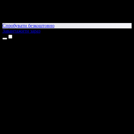
Спробувати безкоштовно
Завантажити зараз
Продукти
Текст у мовлення
Додатки для iPhone та iPad
Додаток для Android
Розширення для Chrome
Розширення для Edge
Вебдодаток
Додаток для Mac