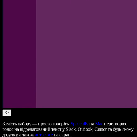
Замість набору — просто говоріть.
Speechify
на
Mac
перетворює
голос на відредагований текст у Slack, Outlook, Cursor та будь-якому
додатку, а також
читає все
на екрані