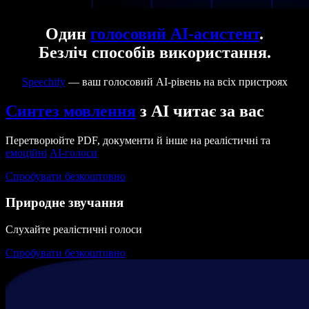
Один
голосовий AI-асистент
.
Безліч способів використання.
Speechify
— ваш голосовий AI-рівень на всіх пристроях
Синтез мовлення
з AI читає за вас
Перетворюйте PDF, документи й інше на реалістичні та
емоційні
AI-голоси
Спробувати безкоштовно
Природне звучання
Слухайте реалістичні голоси
Спробувати безкоштовно