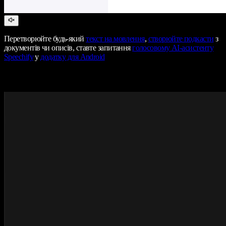
Перетворюйте будь-який
текст на мовлення
,
створюйте подкасти
з
документів чи описів, ставте запитання
голосовому AI-асистенту
Speechify
у
додатку для Android