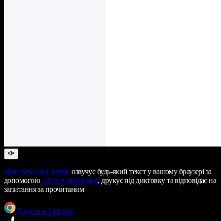
Speechify
для Chrome
озвучує будь-який текст у вашому браузері за
допомогою
синтезу мовлення
, друкує під диктовку та відповідає на
запитання за прочитаним
Додати в Chrome