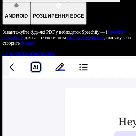
ANDROID
РОЗШИРЕННЯ EDGE
Завантажуйте будь-які PDF у вебдодаток Speechify — і
Speechify
озвучить їх
для вас реалістичним
синтезом мовлення
, підсумує або
створить
подкаст
Спробувати безкоштовно