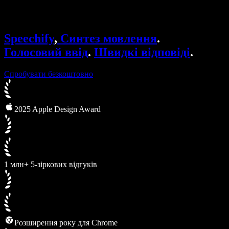
Speechify для бізнесу та освіти
Speechify для програми Access to Work
Speechify для DSA
Голосові агенти SIMBA
Speechify
,
Синтез мовлення
.
Speechify для розробників
Голосовий ввід
.
Швидкі відповіді
.
Спробувати безкоштовно
2025 Apple Design Award
1 млн+ 5-зіркових відгуків
Розширення року для Chrome