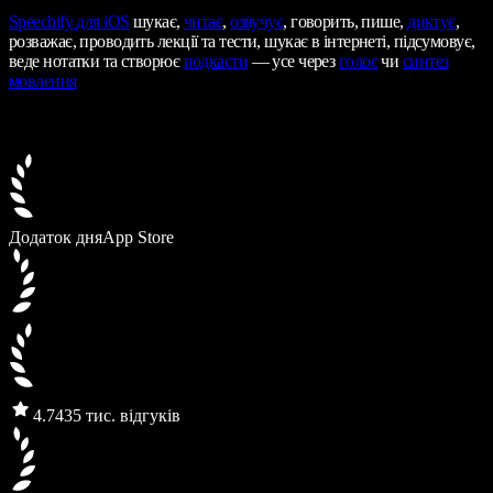
Speechify
для iOS
шукає,
читає
,
озвучує
, говорить, пише,
диктує
,
розважає, проводить лекції та тести, шукає в інтернеті, підсумовує,
веде нотатки та створює
подкасти
— усе через
голос
чи
синтез
мовлення
Додаток дня
App Store
4.7
435 тис. відгуків