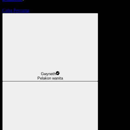
Cuba Percuma
Gwyneth
Pelakon wanita