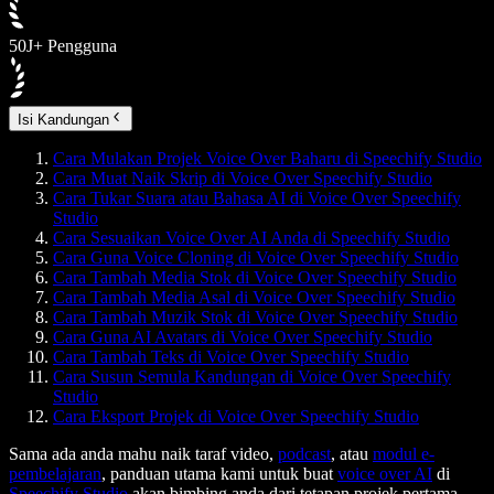
50J+ Pengguna
Isi Kandungan
Cara Mulakan Projek Voice Over Baharu di Speechify Studio
Cara Muat Naik Skrip di Voice Over Speechify Studio
Cara Tukar Suara atau Bahasa AI di Voice Over Speechify
Studio
Cara Sesuaikan Voice Over AI Anda di Speechify Studio
Cara Guna Voice Cloning di Voice Over Speechify Studio
Cara Tambah Media Stok di Voice Over Speechify Studio
Cara Tambah Media Asal di Voice Over Speechify Studio
Cara Tambah Muzik Stok di Voice Over Speechify Studio
Cara Guna AI Avatars di Voice Over Speechify Studio
Cara Tambah Teks di Voice Over Speechify Studio
Cara Susun Semula Kandungan di Voice Over Speechify
Studio
Cara Eksport Projek di Voice Over Speechify Studio
Sama ada anda mahu naik taraf video,
podcast
, atau
modul e-
pembelajaran
, panduan utama kami untuk buat
voice over AI
di
Speechify Studio
akan bimbing anda dari tetapan projek pertama