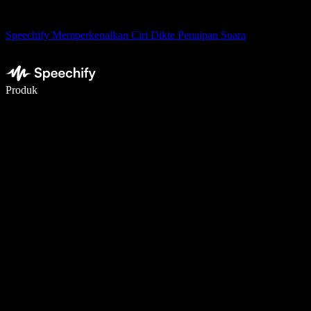
Speechify Memperkenalkan Ciri Dikte Penaipan Suara
Tulis 5× lebih pantas dengan menaip menggunakan suara
Produk
Ketahui Lebih Lanjut