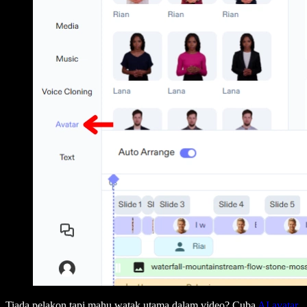
Tiada pelakon tapi mahu watak utama dalam video? Cuba
AI avatar
.