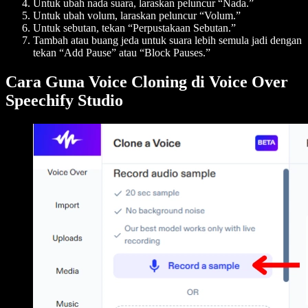
Untuk ubah nada suara, laraskan peluncur “Nada.”
Untuk ubah volum, laraskan peluncur “Volum.”
Untuk sebutan, tekan “Perpustakaan Sebutan.”
Tambah atau buang jeda untuk suara lebih semula jadi dengan
tekan “Add Pause” atau “Block Pauses.”
Cara Guna Voice Cloning di Voice Over
Speechify Studio