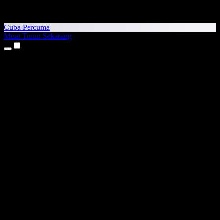
Cuba Percuma
Muat Turun Sekarang
Produk
Teks kepada Pertuturan
Aplikasi iPhone & iPad
Aplikasi Android
Sambungan Chrome
Sambungan Edge
Aplikasi Web
Aplikasi Mac
Aplikasi Windows