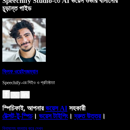
Speechify Studio-তে AI ভয়েস ওভার বানানোর
চূড়ান্ত গাইড
ক্লিফ ওয়েইৎজম্যান
Speechify-এর সিইও ও প্রতিষ্ঠাতা
স্পিচিফাই, আপনার
ভয়েস AI
সহকারী
টেক্সট-টু-স্পিচ
।
ভয়েস টাইপিং
।
দ্রুত উত্তর
।
বিনামূল্যে ব্যবহার করে দেখুন