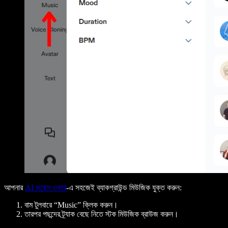
আপনার
AI ভয়েস ওভার
-এ সহজেই ব্যাকগ্রাউন্ড মিউজিক যুক্ত করুন:
বাম টুলবারে “Music” ক্লিক করুন।
তারপর পছন্দের ট্র্যাক বেছে নিতে স্টক মিউজিক ব্রাউজ করুন।