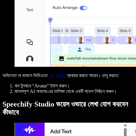
অভিনেতা না থাকলে ভিডিওতে
AI অবতার
ব্যবহার করতে পারেন। চালু করতে:
বাম টুলবারে “Avatar” ট্যাপ করুন।
মানবসদৃশ AI অবতার-এর তালিকা থেকে একটি মডেল নির্বাচন করুন।
Speechify Studio ভয়েস ওভারে লেখা যোগ করবেন
কীভাবে