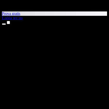
Prova gratis
Ladda ner nu
Produkter
Text till tal
Appar för iPhone och iPad
Android-app
Chrome-tillägg
Edge-tillägg
Webbapp
Mac-app
Windows-app