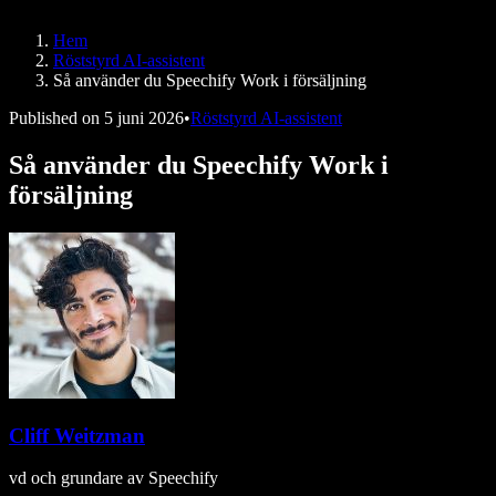
Speechify för DSA
SIMBA-röstagenter
Hem
Speechify för utvecklare
Röststyrd AI-assistent
Så använder du Speechify Work i försäljning
Published on
5 juni 2026
•
Röststyrd AI-assistent
Så använder du Speechify Work i
försäljning
Cliff Weitzman
vd och grundare av Speechify