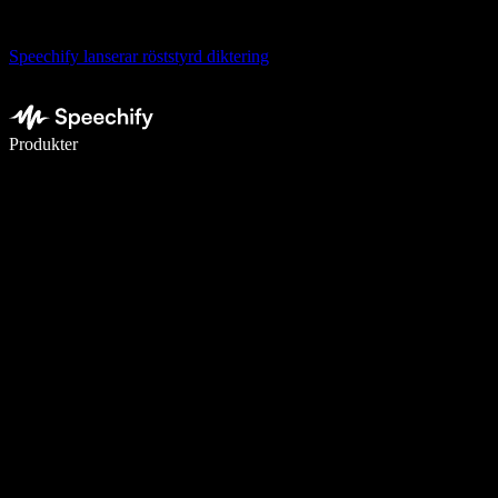
Speechify lanserar röststyrd diktering
Skriv 5× snabbare med röstdiktering
Produkter
Läs mer