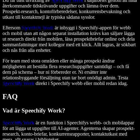
Du får bäst utväxling av
Speechify Work
i säljarbetet genom att hitta
återkommande tidskrävande uppgifter och lämna över dem.
Prospekt-research, kontoförberedelser, konkurrensbevakning och
utkast till kontaktmejl är typiska sådana sysslor.
Eftersom
Speechify Work
är inbyggt i Speechify-appen för webb
och mobil utan att någon separat installation krävs kan säljare lägga
ut research direkt från mobilen, läsa prospektbriefar online och dela
sammanfattningar med kollegor med ett klick. Allt lagras, är sökbart
och nås från alla enheter.
För team med stora områden eller många prospekt ändrar
möjligheten att beställa flera researchuppgifter samtidigt – och få
dem på schema – hur ni förbereder er. Ni ersätter inte
relationsbyggande försäljning utan tar bort onödigt admin. Testa
Speechify Work
direkt i Speechify webb eller mobil redan idag.
FAQ
Vad är Speechify Work?
Speechify Work
är en funktion i Speechifys webb- och mobilappar
för att lägga ut uppgifter till AI-agenter. Agenterna skapar prospekt-
research, konto-briefar, konkurrensrapporter, kontaktutkast med
mera, allt sparas i biblioteket.