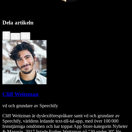
Dela artikeln
Cliff Weitzman
vd och grundare av Speechify
Cliff Weitzman är dyslexiförespråkare samt vd och grundare av
Speechify, världens ledande text‑till‑tal‑app, med över 100 000
femstjärniga omdömen och har toppat App Store-kategorin Nyheter
& Magasin. 2017 listade Forbes Weitzman på "30 under 30" för