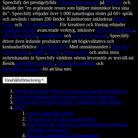
Speechify det prestigefyllda
Apple Design Award
på
WWDC
och
kallade det ”en avgörande resurs som hjälper människor leva sina
liv”. Speechify erbjuder över 1 000 naturtrogna röster på 60+ språk
och används i nästan 200 länder. Kändisröster inkluderar
Snoop
Dogg
och
Gwyneth Paltrow
. För kreatörer och företag erbjuder
Speechify Studio
avancerade verktyg, inklusive
AI Voice Generator
,
AI Voice Cloning
,
AI Dubbing
och
AI Voice Changer
. Speechify
driver även ledande produkter med sitt högkvalitativa och
kostnadseffektiva
text-till-tal-API
. Med omnämnanden i
The Wall
Street Journal
,
CNBC
,
Forbes
,
TechCrunch
och andra stora
nyhetskanaler är Speechify världens största leverantör av text-till-tal.
Besök
speechify.com/news
,
speechify.com/blog
och
speechify.com/press
för att läsa mer.
Innehållsförteckning
Vad är Speechify Work och hur passar det för försäljning?
Vilka säljuppgifter kan Speechify Work ta hand om?
Hur passar Speechify Work in i säljteamets arbetsflöde?
FAQ
Vad är Speechify Work?
Är Speechify Work en separat app?
Kan Speechify Work söka information om specifika
prospekt och företag?
Kan jag schemalägga återkommande