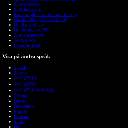
AI-röstväxlare
PDF-ljudläsare
Kan Google Docs läsa upp för mig
Chrome-tillägg för text till tal
Hindi text till tal
Uppläsning av PDF
AI-röstgenerator
Texto a Voz
Leitor de Texto
Visa på andra språk
العربية
Magyar
中文 (简体)
中文 (台灣)
中文 (简体 中国大陆)
Čeština
Dansk
Nederlands
English
Français
Suomi
Deutsch