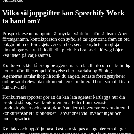
biblioteket.
Vilka säljuppgifter kan Speechify Work
ta hand om?
Prospekt-researchrapporter är mycket värdefulla för säljteam. Ange
företagsnamn, kontaktperson och syfte, så tar agenterna fram en bra
bakgrund med företagets verksamhet, senaste nyheter, möjliga
utmaningar och rätt info till din pitch. En bra brief i förväg höjer
kvaliteten på varje samtal.
Kontoöversikter låter dig be agenterna samla all info om ett befintligt
konto inför till exempel förnyelse eller kvartalsuppföljning.
Agenterna samlar ihop historik du angett, senaste företagsnyheter
online samt relevanta dokument i en strukturerad brief som ditt team
kan använda.
Konkurrensrapporter gör att du kan låta agenter kartlägga hur din
produkt står sig, vad konkurrenterna lyfter fram, senaste
produktnyheter och era styrkor. Agenterna levererar en strukturerad
konkurrensbrief i biblioteket – användbar vid invändningar och
budskapsarbete.
Kontakt- och uppföljningsutkast kan skapas av agenter om du ger