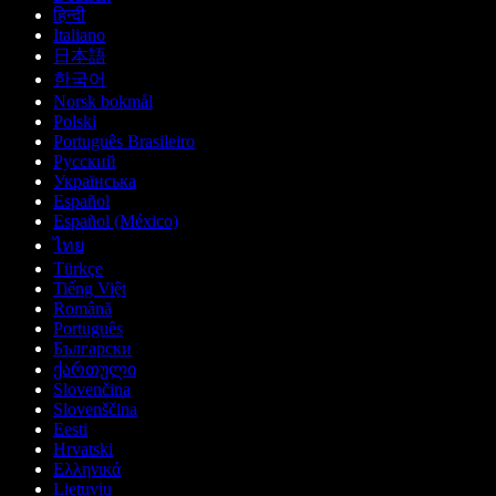
हिन्दी
Italiano
日本語
한국어
Norsk bokmål
Polski
Português Brasileiro
Русский
Українська
Español
Español (México)
ไทย
Türkçe
Tiếng Việt
Română
Português
Български
ქართული
Slovenčina
Slovenščina
Eesti
Hrvatski
Ελληνικά
Lietuvių