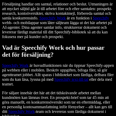
Försäljning handlar om samtal, relationer och beslut. Utmaningen är
att mycket säljtid går åt till arbetet före och efter samtalen: prospekt-
research, kontoöversikter, skriva kontaktmejl, förbereda samtal och
samla konkurrensinfo.
Speechify Work
är en funktion i
Speechify
webb- och mobilappar som låter säljteam lägga ut det här arbetet på
AI-agenter. Dina agenter samlar info, strukturerar dokument och
levererar färdigt material till ditt Speechify-bibliotek så att du kan
fokusera mer på kunder och prospekt.
Vad är Speechify Work och hur passar
det för försäljning?
Speechify Work
är huvudfunktionen när du öppnar Speechify-appen
på webben eller i mobilen. Beskriv uppgiften, bifoga filer, så gör
agentteamet jobbet. Allt sparas i biblioteket som färdiga, delbara filer
som du kan läsa, lyssna på med
Speechify text-till-tal
eller dela med
teamet.
För säljare innebär det här att det tidskrävande arbetet mellan
kundmöten kan lämnas över. En prospekt-brief som tar 45 min att
göra manuellt, en konkurrensöversikt som tar en eftermiddag, eller
en personlig kontosammanfattning inför förnyelser – allt kan ges till
ditt
Speechify Work
-team och levereras som färdiga dokument i