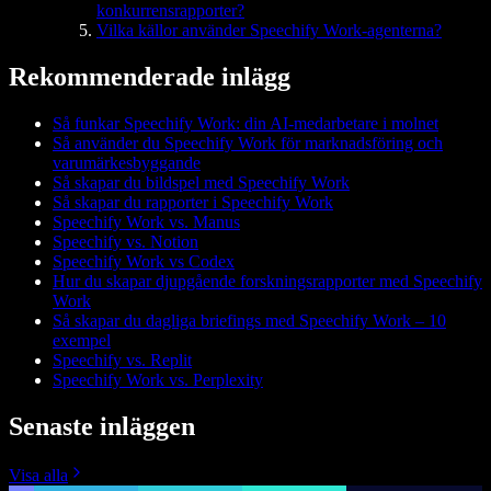
konkurrensrapporter?
Vilka källor använder Speechify Work-agenterna?
Rekommenderade inlägg
Så funkar Speechify Work: din AI-medarbetare i molnet
Så använder du Speechify Work för marknadsföring och
varumärkesbyggande
Så skapar du bildspel med Speechify Work
Så skapar du rapporter i Speechify Work
Speechify Work vs. Manus
Speechify vs. Notion
Speechify Work vs Codex
Hur du skapar djupgående forskningsrapporter med Speechify
Work
Så skapar du dagliga briefings med Speechify Work – 10
exempel
Speechify vs. Replit
Speechify Work vs. Perplexity
Senaste inläggen
Visa alla