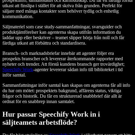
prospektinfo, samtalsstatus och kärnbudskap. Du får ett färdigt första
utkast att finslipa i stället för att skriva från grunden. Perfekt för
säljare med många kontakter som behöver tydlig och enhetlig
kommunikation.
Säljmateriel som case study-sammanfattningar, svarsguider och
produktjämförelser kan agenterna skapa utifrån information du
laddar upp eller beskriver – teamet slipper börja från noll och får
färdiga utkast att förbättra och standardisera.
Bransch- och marknadsbriefar innebär att agenter följer era
prospekts branscher och levererar återkommande rapporter med
nyheter och trender. Att förstå kundens bransch ger trovärdighet;
Speechify Work
-agenter levererar sådan info till biblioteket i tid
inför samtal.
Sammanfattningar inför samtal kan skapas om agenterna får all info
du har om mötet: prospektets bakgrund, affärens status, viktiga
frågor och historik. Du får en strukturerad snabbbrief där allt är
ordnat för en snabbrep innan samtalet.
Hur passar Speechify Work in i
säljteamets arbetsflöde?