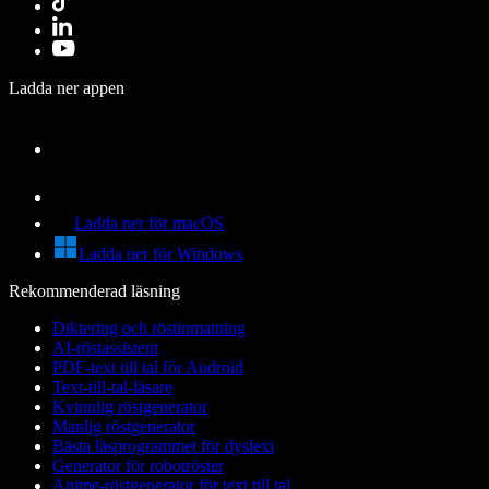
Ladda ner appen
Ladda ner för macOS
Ladda ner för Windows
Rekommenderad läsning
Diktering och röstinmatning
AI-röstassistent
PDF-text till tal för Android
Text-till-tal-läsare
Kvinnlig röstgenerator
Manlig röstgenerator
Bästa läsprogrammet för dyslexi
Generator för robotröster
Anime-röstgenerator för text till tal