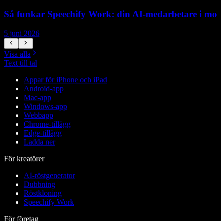
Så funkar Speechify Work: din AI-medarbetare i mol
5 juni 2026
5
Visa alla
Text till tal
Appar för iPhone och iPad
Android-app
Mac-app
Windows-app
Webbapp
Chrome-tillägg
Edge-tillägg
Ladda ner
För kreatörer
AI-röstgenerator
Dubbning
Röstkloning
Speechify Work
För företag