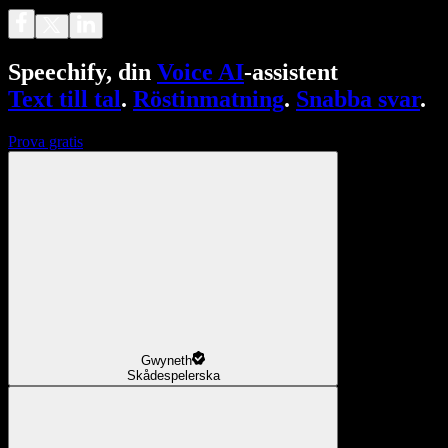
Speechify, din
Voice AI
-assistent
Text till tal
.
Röstinmatning
.
Snabba svar
.
Prova gratis
Gwyneth
Skådespelerska