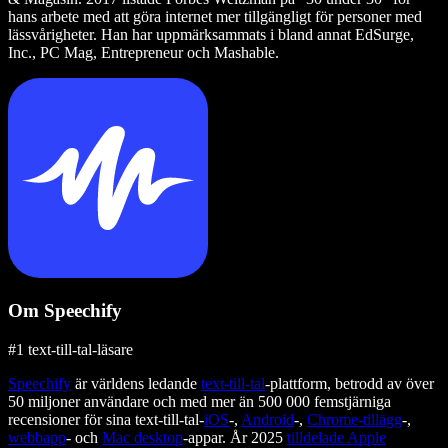
hans arbete med att göra internet mer tillgängligt för personer med
lässvårigheter. Han har uppmärksammats i bland annat EdSurge,
Inc., PC Mag, Entrepreneur och Mashable.
Om Speechify
#1 text-till-tal-läsare
Speechify
är världens ledande
text-till-tal
-plattform, betrodd av över
50 miljoner användare och med mer än 500 000 femstjärniga
recensioner för sina text-till-tal-
iOS
-,
Android
-,
Chrome-tillägg
-,
webbapp
- och
Mac desktop
-appar. År 2025
tilldelade Apple