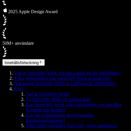
2025 Apple Design Award
50M+ användare
Innehållsförteckning
Vad är Speechify Work och hur passar det för försäljning?
Vilka säljuppgifter kan Speechify Work ta hand om?
Hur passar Speechify Work in i säljteamets arbetsflöde?
FAQ
Vad är Speechify Work?
Är Speechify Work en separat app?
Kan Speechify Work söka information om specifika
prospekt och företag?
Kan jag schemalägga återkommande
konkurrensrapporter?
Vilka källor använder Speechify Work-agenterna?