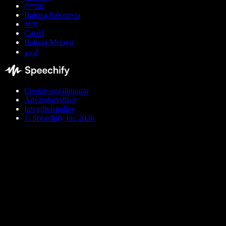
עברית
Bahasa Indonesia
বাংলা
Català
Bahasa Melayu
اردو
Cookie-inställningar
Användarvillkor
Integritetspolicy
© Speechify Inc 2026