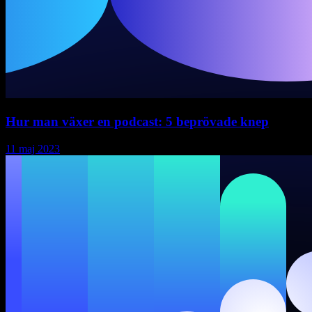
Hur man växer en podcast: 5 beprövade knep
11 maj 2023