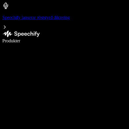
Speechify lanserar röststyrd diktering
Skriv 5× snabbare med röstdiktering
Produkter
Läs mer