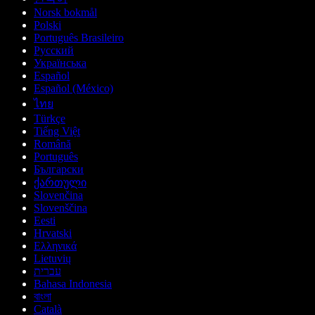
Norsk bokmål
Polski
Português Brasileiro
Русский
Українська
Español
Español (México)
ไทย
Türkçe
Tiếng Việt
Română
Português
Български
ქართული
Slovenčina
Slovenščina
Eesti
Hrvatski
Ελληνικά
Lietuvių
עברית
Bahasa Indonesia
বাংলা
Català