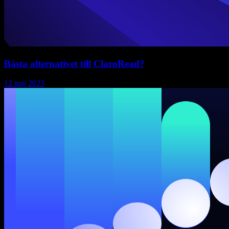
Bästa alternativet till ClaroRead?
12 maj 2023