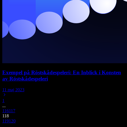
Exempel på Röstskådespeleri: En Inblick i Konsten
av Röstskådespeleri
11 maj 2023
1
...
116
117
118
119
120
...