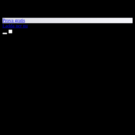
Prova gratis
Ladda ner nu
Produkter
Text till tal
Appar för iPhone och iPad
Android-app
Chrome-tillägg
Edge-tillägg
Webbapp
Mac-app
Windows-app