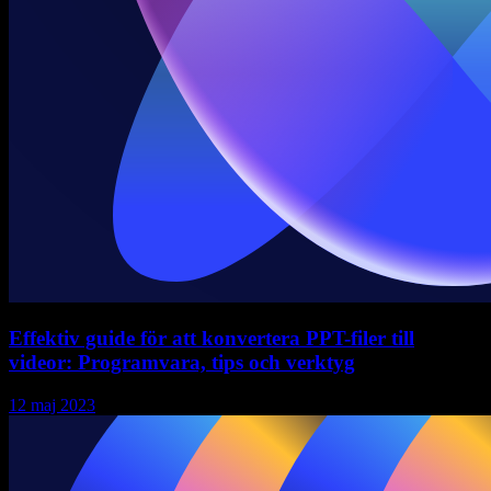
Effektiv guide för att konvertera PPT-filer till
videor: Programvara, tips och verktyg
12 maj 2023