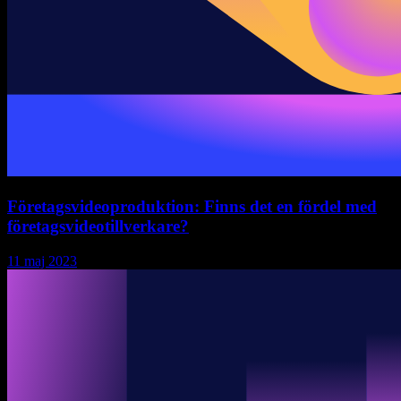
Företagsvideoproduktion: Finns det en fördel med
företagsvideotillverkare?
11 maj 2023