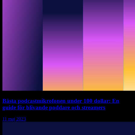
Bästa podcastmikrofonen under 100 dollar: En
guide för blivande poddare och streamers
11 maj 2023