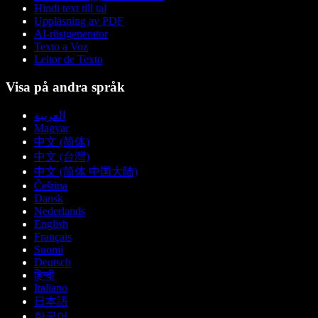
Hindi text till tal
Uppläsning av PDF
AI-röstgenerator
Texto a Voz
Leitor de Texto
Visa på andra språk
العربية
Magyar
中文 (简体)
中文 (台灣)
中文 (简体 中国大陆)
Čeština
Dansk
Nederlands
English
Français
Suomi
Deutsch
हिन्दी
Italiano
日本語
한국어