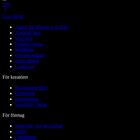
189
Text till tal
Appar för iPhone och iPad
Android-app
Mac-app
Windows-app
Webbapp
Chrome-tillägg
Edge-tillägg
Ladda ner
För kreatörer
AI-röstgenerator
Dubbning
Röstkloning
Speechify Work
För företag
Speechify för utvecklare
Team
Utbildning