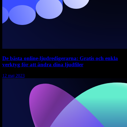
De bästa online-ljudredigerarna: Gratis och enkla
verktyg för att ändra dina ljudfiler
12 maj 2023