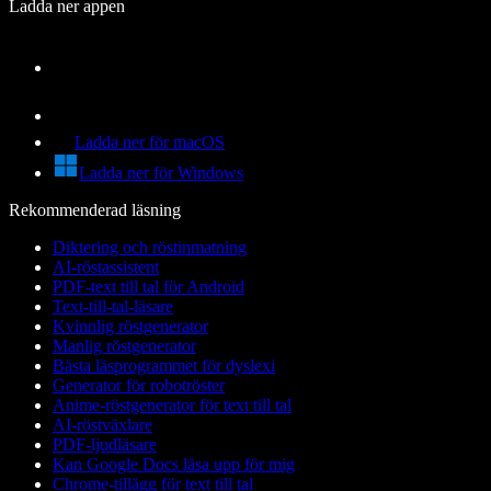
Ladda ner appen
Ladda ner för macOS
Ladda ner för Windows
Rekommenderad läsning
Diktering och röstinmatning
AI-röstassistent
PDF-text till tal för Android
Text-till-tal-läsare
Kvinnlig röstgenerator
Manlig röstgenerator
Bästa läsprogrammet för dyslexi
Generator för robotröster
Anime-röstgenerator för text till tal
AI-röstväxlare
PDF-ljudläsare
Kan Google Docs läsa upp för mig
Chrome-tillägg för text till tal