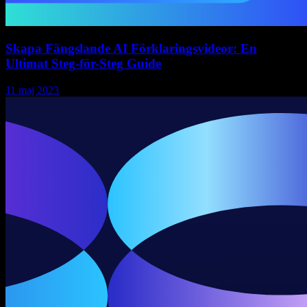
Skapa Fängslande AI Förklaringsvideor: En
Ultimat Steg-för-Steg Guide
11 maj 2023