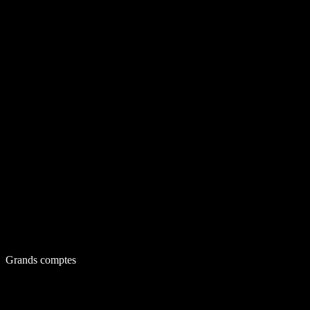
Grands comptes