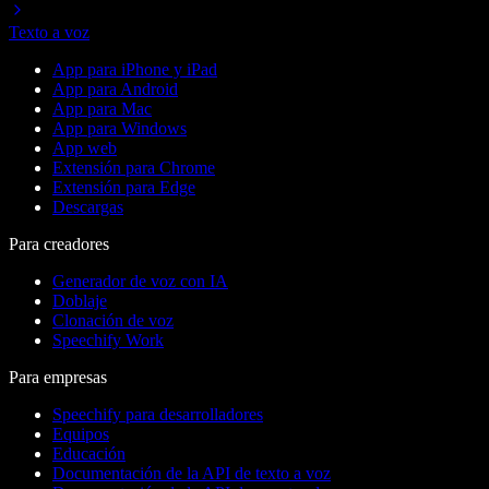
Texto a voz
App para iPhone y iPad
App para Android
App para Mac
App para Windows
App web
Extensión para Chrome
Extensión para Edge
Descargas
Para creadores
Generador de voz con IA
Doblaje
Clonación de voz
Speechify Work
Para empresas
Speechify para desarrolladores
Equipos
Educación
Documentación de la API de texto a voz