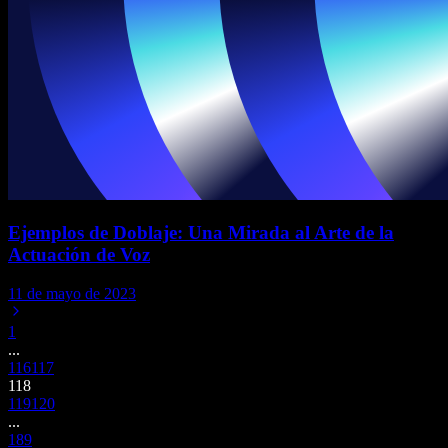
Ejemplos de Doblaje: Una Mirada al Arte de la
Actuación de Voz
11 de mayo de 2023
1
...
116
117
118
119
120
...
189