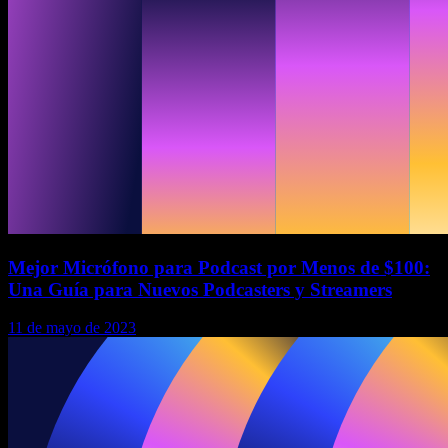
Mejor Micrófono para Podcast por Menos de $100:
Una Guía para Nuevos Podcasters y Streamers
11 de mayo de 2023