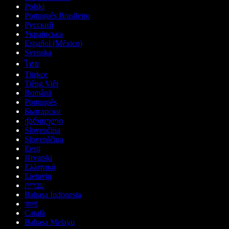
Polski
Português Brasileiro
Русский
Українська
Español (México)
Svenska
ไทย
Türkçe
Tiếng Việt
Română
Português
Български
ქართული
Slovenčina
Slovenščina
Eesti
Hrvatski
Ελληνικά
Lietuvių
עברית
Bahasa Indonesia
বাংলা
Català
Bahasa Melayu