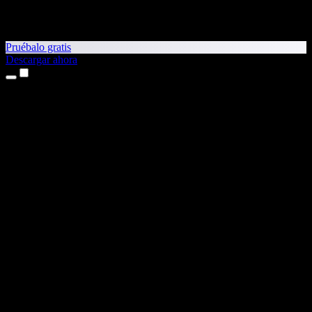
Pruébalo gratis
Descargar ahora
Productos
Texto a voz
App para iPhone y iPad
App para Android
Extensión para Chrome
Extensión para Edge
Aplicación web
App para Mac