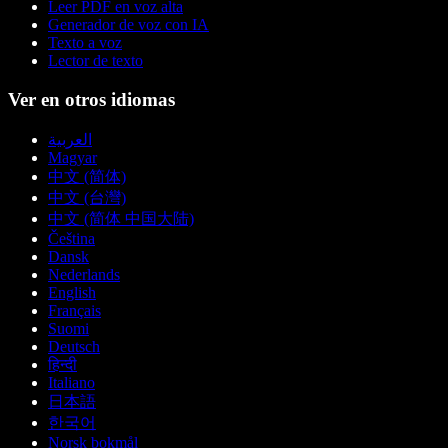
Leer PDF en voz alta
Generador de voz con IA
Texto a voz
Lector de texto
Ver en otros idiomas
العربية
Magyar
中文 (简体)
中文 (台灣)
中文 (简体 中国大陆)
Čeština
Dansk
Nederlands
English
Français
Suomi
Deutsch
हिन्दी
Italiano
日本語
한국어
Norsk bokmål