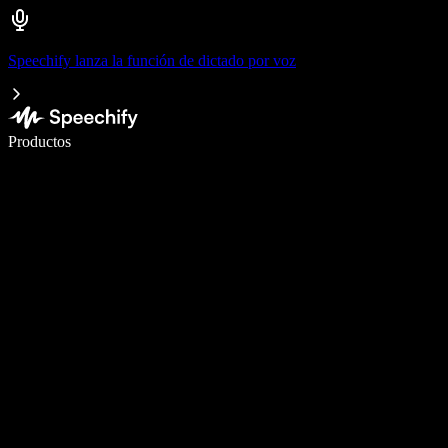
Speechify lanza la función de dictado por voz
Escribe 5× más rápido con dictado por voz
Productos
Más información