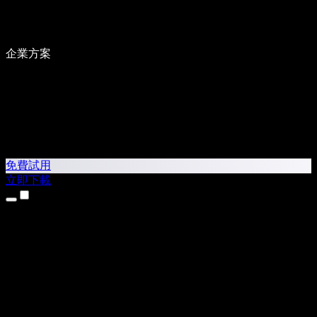
企業方案
免費試用
立即下載
產品
文字轉語音
iPhone 和 iPad App