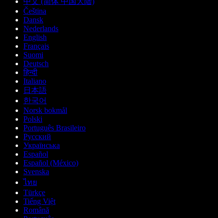
中文 (简体 中国大陆)
Čeština
Dansk
Nederlands
English
Français
Suomi
Deutsch
हिन्दी
Italiano
日本語
한국어
Norsk bokmål
Polski
Português Brasileiro
Русский
Українська
Español
Español (México)
Svenska
ไทย
Türkçe
Tiếng Việt
Română