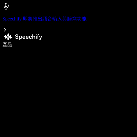
Speechify 即將推出語音輸入與聽寫功能
使用語音輸入，寫作速度提升 5 倍
產品
了解更多