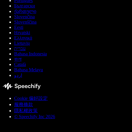
Português
Български
ქართული
Slovenčina
Slovenščina
Eesti
Hrvatski
Ελληνικά
Lietuvių
עברית
Bahasa Indonesia
বাংলা
Català
Bahasa Melayu
اردو
Cookie 偏好設定
服務條款
隱私權政策
© Speechify Inc 2026