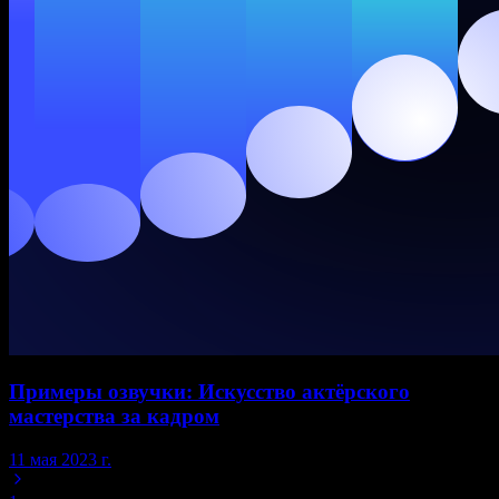
Примеры озвучки: Искусство актёрского
мастерства за кадром
11 мая 2023 г.