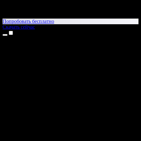
Попробовать бесплатно
Скачать сейчас
Продукты
Текст в речь
Приложение для iPhone и iPad
Приложение для Android
Расширение для Chrome
Расширение для Edge
Веб-приложение
Приложение для Mac