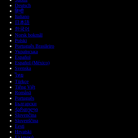
Deutsch
हिन्दी
Italiano
日本語
한국어
Norsk bokmål
Polski
Português Brasileiro
Українська
Español
Español (México)
Svenska
ไทย
Türkçe
Tiếng Việt
Română
Português
Български
ქართული
Slovenčina
Slovenščina
Eesti
Hrvatski
Ελληνικά