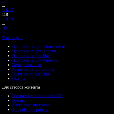
1
...
116
117
118
119
120
...
189
Текст в речь
Приложение для iPhone и iPad
Приложение для Android
Приложение для Mac
Приложение для Windows
Веб-приложение
Расширение для Chrome
Расширение для Edge
Скачать
Для авторов контента
Генератор голоса на базе ИИ
Дубляж
Клонирование голоса
Speechify для работы