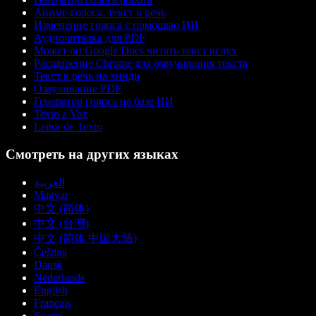
Аниме-голоса: текст в речь
Изменение голоса с помощью ИИ
Аудиочиталка для PDF
Может ли Google Docs читать текст вслух
Расширение Chrome для озвучивания текста
Текст в речь на хинди
Озвучивание PDF
Генератор голоса на базе ИИ
Texto a Voz
Leitor de Texto
Смотреть на других языках
العربية
Magyar
中文 (简体)
中文 (台灣)
中文 (简体 中国大陆)
Čeština
Dansk
Nederlands
English
Français
Suomi