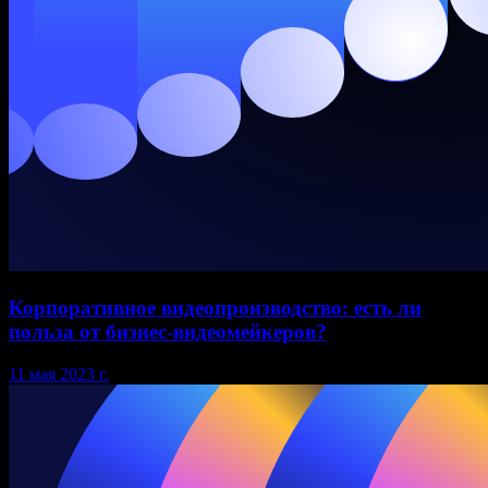
Корпоративное видеопроизводство: есть ли
польза от бизнес-видеомейкеров?
11 мая 2023 г.