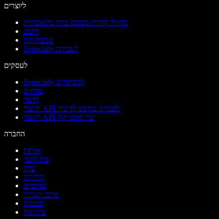
ליוצרים
מחולל קולות מבוסס בינה מלאכותית
דיבוב
שכפול קול
Speechify לעבודה
לעסקים
Speechify למפתחים
צוותים
חינוך
תיעוד API להמרת טקסט לדיבור
תיעוד API של סוכני קול
החברה
אודות
צרו קשר
בלוג
קריירה
שותפים
מרכז העזרה
סטטוס
עיתונות