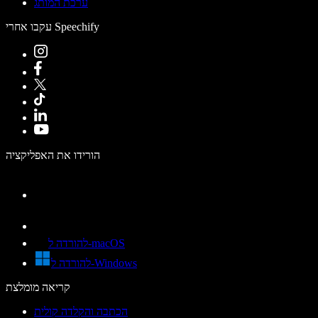
ערכת המותג
עקבו אחרי Speechify
הורידו את האפליקציה
להורדה ל-macOS
להורדה ל-Windows
קריאה מומלצת
הכתבה והקלדה קולית