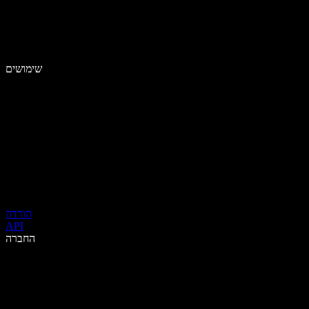
שימושים
הורדה
API
החברה