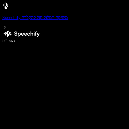
Speechify משיקה תמלול קול להקלדה
לכתוב פי 5 מהר יותר עם הכתבה קולית
מוצרים
למידע נוסף