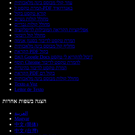
עוזר קולי מבוסס בינה מלאכותית
המרת טקסט ל-PDF באנדרואיד
קורא טקסט בקול
מחולל קולות נשיים
מחולל קולות גבריים
אפליקציות הקריאה המובילות לדיסלקציה
מחולל קול רובוטי
המרת טקסט לדיבור בסגנון אנימה
מחליף קול מבוסס בינה מלאכותית
הקראת PDF בקול
האם Google Docs יכול להקריא לי טקסט?
תוסף Chrome להמרת טקסט לדיבור
המרת טקסט לדיבור בהינדית
הקראת PDF בקול רם
מחולל קולות מבוסס בינה מלאכותית
Texto a Voz
Leitor de Texto
הצגה בשפות אחרות
العربية
Magyar
中文 (简体)
中文 (台灣)