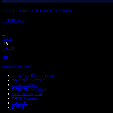
דוגמאות קריינות: הצצה לאמנות הדיבוב
11 במאי 2023
1
...
116
117
118
119
120
...
189
המרת טקסט לדיבור
אפליקציה ל-iPhone ול-iPad
אפליקציה לאנדרואיד
אפליקציה ל-Mac
אפליקציה ל-Windows
אפליקציית אינטרנט
תוסף ל-Chrome
תוסף ל-Edge
הורדות