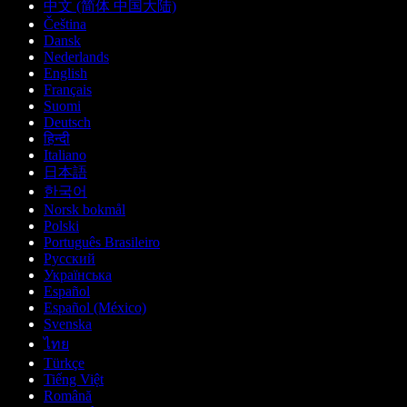
中文 (简体 中国大陆)
Čeština
Dansk
Nederlands
English
Français
Suomi
Deutsch
हिन्दी
Italiano
日本語
한국어
Norsk bokmål
Polski
Português Brasileiro
Русский
Українська
Español
Español (México)
Svenska
ไทย
Türkçe
Tiếng Việt
Română