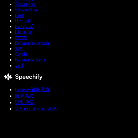
Slovenčina
Slovenščina
Eesti
Hrvatski
Ελληνικά
Lietuvių
עברית
Bahasa Indonesia
বাংলা
Català
Bahasa Melayu
اردو
Cookie 偏好设置
服务条款
隐私政策
© Speechify Inc 2026