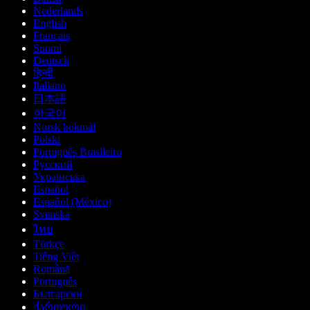
Nederlands
English
Français
Suomi
Deutsch
हिन्दी
Italiano
日本語
한국어
Norsk bokmål
Polski
Português Brasileiro
Русский
Українська
Español
Español (México)
Svenska
ไทย
Türkçe
Tiếng Việt
Română
Português
Български
ქართული