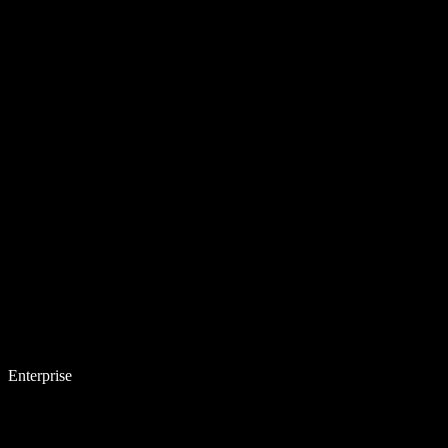
Enterprise