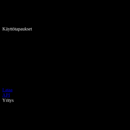
Käyttötapaukset
Lataa
API
Yritys