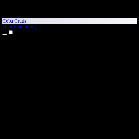
Coba Gratis
Unduh Sekarang
Produk
Teks ke Suara
Aplikasi iPhone & iPad
Aplikasi Android
Ekstensi Chrome
Ekstensi Edge
Aplikasi Web
Aplikasi Mac
Aplikasi Windows