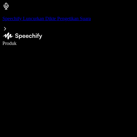
Speechify Luncurkan Dikte Pengetikan Suara
Menulis 5× lebih cepat dengan dikte suara
Produk
Pelajari lebih lanjut