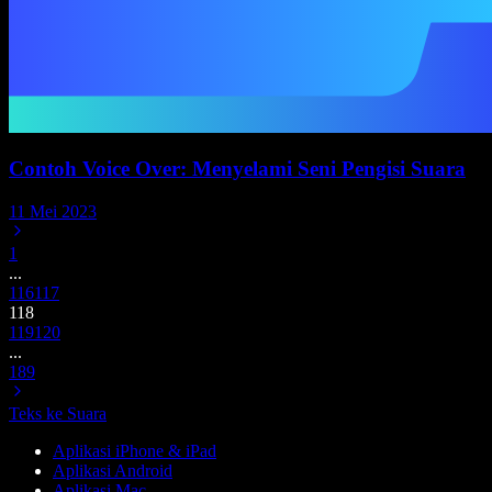
Contoh Voice Over: Menyelami Seni Pengisi Suara
11 Mei 2023
1
...
116
117
118
119
120
...
189
Teks ke Suara
Aplikasi iPhone & iPad
Aplikasi Android
Aplikasi Mac