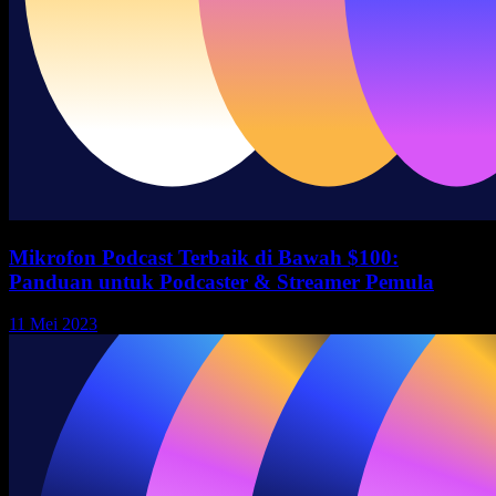
Mikrofon Podcast Terbaik di Bawah $100:
Panduan untuk Podcaster & Streamer Pemula
11 Mei 2023