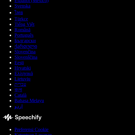
Español (México)
Svenska
ไทย
Türkçe
Tiếng Việt
Română
Português
Български
ქართული
Slovenčina
Slovenščina
Eesti
Hrvatski
Ελληνικά
Lietuvių
עברית
বাংলা
Català
Bahasa Melayu
اردو
Preferensi Cookie
Ketentuan Layanan