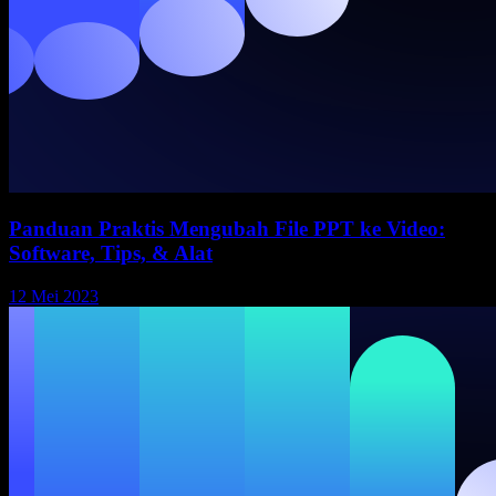
Panduan Praktis Mengubah File PPT ke Video:
Software, Tips, & Alat
12 Mei 2023