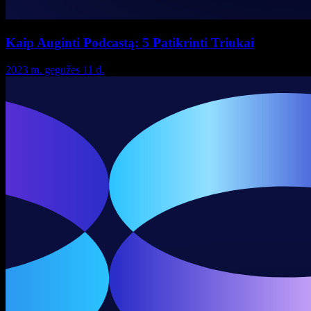
Kaip Auginti Podcastą: 5 Patikrinti Triukai
2023 m. gegužės 11 d.