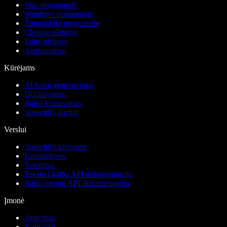
Mac programėlė
Windows programėlė
Žiniatinklio programėlė
Chrome plėtinys
Edge plėtinys
Atsisiuntimai
Kūrėjams
AI balsų generavimas
Dubliavimas
Balso klonavimas
Speechify darbui
Verslui
Speechify kūrėjams
Komandoms
Švietimui
Teksto į kalbą API dokumentacija
Balso agentų API dokumentacija
Įmonė
Apie mus
Kontaktai