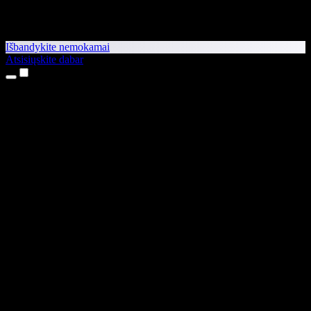
Išbandykite nemokamai
Atsisiųskite dabar
Produktai
Teksto skaitymas balsu
iPhone ir iPad programėlės
Android programėlė
Chrome plėtinys
Edge plėtinys
Interneto programėlė
Mac programėlė
Windows programėlė