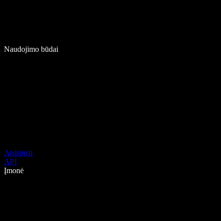
Naudojimo būdai
Atsisiųsti
API
Įmonė