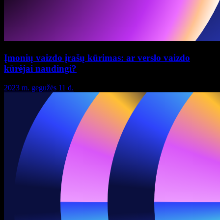
Įmonių vaizdo įrašų kūrimas: ar verslo vaizdo
kūrėjai naudingi?
2023 m. gegužės 11 d.