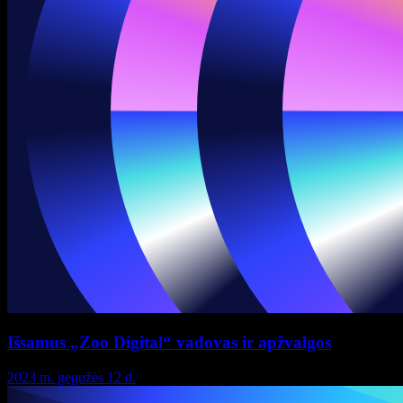
Išsamus „Zoo Digital“ vadovas ir apžvalgos
2023 m. gegužės 12 d.