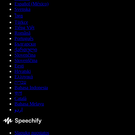
Español (México)
Svenska
ไทย
Türkçe
Tiếng Việt
Română
Português
Български
ქართული
Slovenčina
Slovenščina
Eesti
Hrvatski
Ελληνικά
עברית
Bahasa Indonesia
বাংলা
Català
Bahasa Melayu
اردو
Slapukų nuostatos