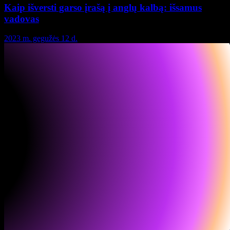
Kaip išversti garso įrašą į anglų kalbą: išsamus
vadovas
2023 m. gegužės 12 d.