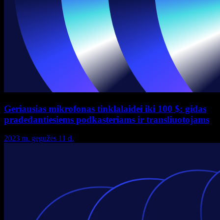
Geriausias mikrofonas tinklalaidei iki 100 $: gidas
pradedantiesiems podkasteriams ir transliuotojams
2023 m. gegužės 11 d.