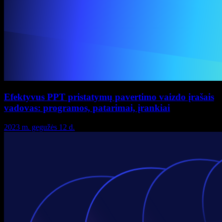
Efektyvus PPT pristatymų pavertimo vaizdo įrašais
vadovas: programos, patarimai, įrankiai
2023 m. gegužės 12 d.