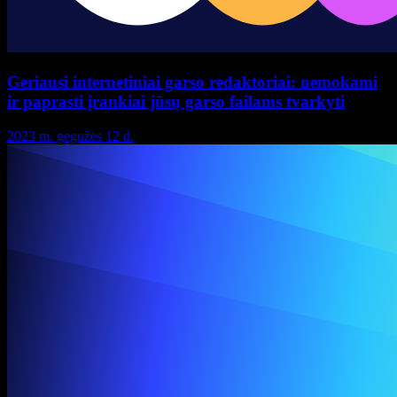
Geriausi internetiniai garso redaktoriai: nemokami
ir paprasti įrankiai jūsų garso failams tvarkyti
2023 m. gegužės 12 d.