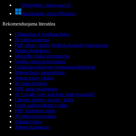
Atsisiųskite, skirta macOS
Atsisiųskite, skirta Windows
Rekomenduojama literatūra
Diktavimas ir įvedimas balsu
AI balso asistentas
PDF teksto į kalbą funkcija Android įrenginiuose
Teksto skaitytuvas
Moteriško balso generatorius
Vyriško balso generatorius
Geriausios skaitymo programos disleksijai
Roboto balso generatorius
Anime teksto į kalbą
AI balso keitiklis
PDF garso skaitytuvas
Ar Google Docs gali man skaityti garsiai?
Chrome plėtinys tekstui į kalbą
Hindi kalbos tekstas į kalbą
PDF skaitymas balsu
AI balsų generavimas
Tekstas į balsą
Teksto skaitytuvas