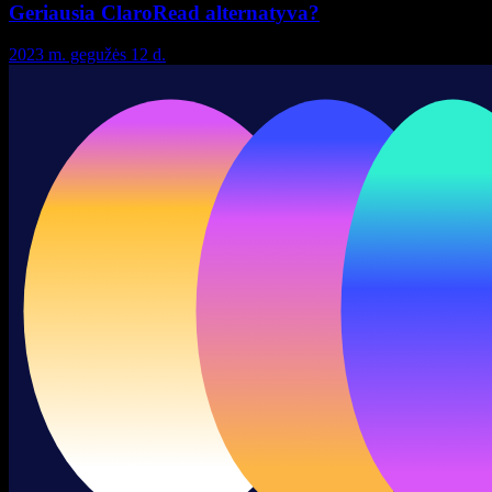
Geriausia ClaroRead alternatyva?
2023 m. gegužės 12 d.