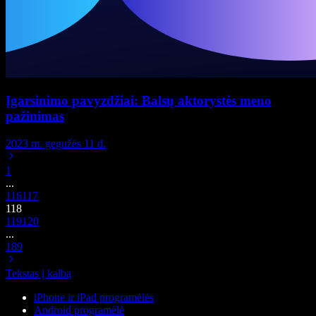
Įgarsinimo pavyzdžiai: Balsų aktorystės meno
pažinimas
2023 m. gegužės 11 d.
1
...
116
117
118
119
120
...
189
Tekstas į kalbą
iPhone ir iPad programėlės
Android programėlė