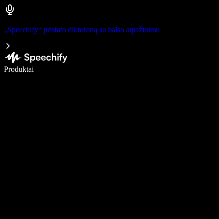
„Speechify“ pristato diktofoną su balso atpažinimu
Rašykite 5× greičiau naudodami diktavimą balsu
Produktai
Sužinokite daugiau