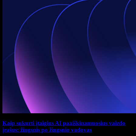
Kaip sukurti įtaigius AI paaiškinamuosius vaizdo
įrašus: žingsnis po žingsnio vadovas