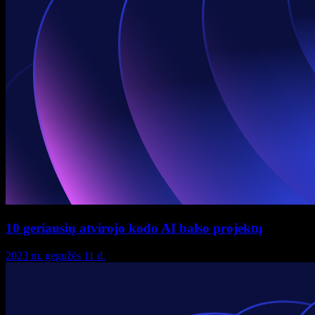
10 geriausių atvirojo kodo AI balso projektų
2023 m. gegužės 11 d.