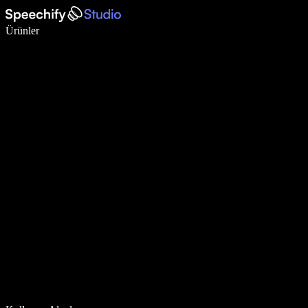
Sesli yazmayla 5 kat daha hızlı yazın
Ürünler
Daha Fazlasını Öğrenin