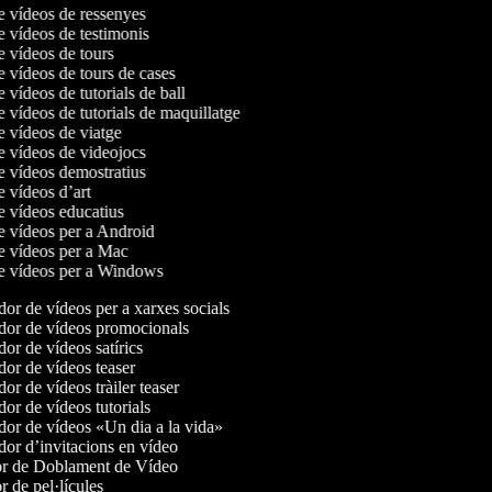
de vídeos de ressenyes
de vídeos de testimonis
de vídeos de tours
e vídeos de tours de cases
e vídeos de tutorials de ball
e vídeos de tutorials de maquillatge
de vídeos de viatge
de vídeos de videojocs
de vídeos demostratius
e vídeos d’art
de vídeos educatius
de vídeos per a Android
de vídeos per a Mac
de vídeos per a Windows
or de vídeos per a xarxes socials
or de vídeos promocionals
r de vídeos satírics
or de vídeos teaser
r de vídeos tràiler teaser
r de vídeos tutorials
or de vídeos «Un dia a la vida»
or d’invitacions en vídeo
r de Doblament de Vídeo
 de pel·lícules