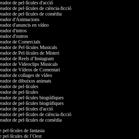
ador de pel·lícules d'acció
ador de pel·lícules de ciència-ficció
ador de pel·lícules de comèdia
eador d'Animacions
eador d'anuncis en vídeo
ador d'intros
eador d'outros
eador de Comercials
ador de Pel·lícules Musicals
ador de Pel·lícules de Misteri
eador de Reels d’Instagram
eador de Videoclips Musicals
eador de Vídeos de Comentari
ador de collages de vídeo
eador de dibuixos animats
ador de pel·lícules
ador de pel·lícules
ador de pel·lícules biogràfiques
ador de pel·lícules biogràfiques
ador de pel·lícules d'acció
ador de pel·lícules de ciència-ficció
ador de pel·lícules de comèdia
e pel·lícules de fantasia
e pel·lícules de l’Oest