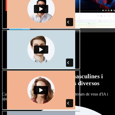
Gran varietat de veus masculines i
femenines amb accents diversos
Cap projecte ha de sonar igual. Tria entre centenars de veus d'IA i
ajusta'n l’accent.