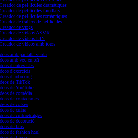
Creador de pel·lícules dramàtiques
Creador de pel·lícules familiars
Creador de pel·lícules romàntiques
Creador de tràilers de pel·lícules
Creador de vlogs
Creador de vídeos ASMR
Creador de vídeos DIY
Creador de vídeos amb fotos
ídeos amb pantalla verda
ídeos amb veu en off
ídeos d'entrevistes
ídeos d'exercicis
vídeos d'unboxing
vídeos de TikTok
vídeos de YouTube
vídeos de comèdia
ídeos de contacontes
ídeos de cotxes
ídeos de cuina
ídeos de curtmetratges
ídeos de decoració
ídeos de fans
ídeos de fashion haul
ídeos de fitness