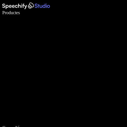
Escriu 5× més ràpid amb la veu
Productes
Més informació