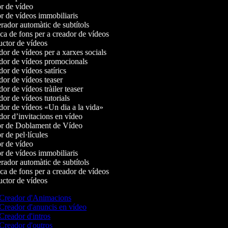
r de vídeo
r de vídeos immobiliaris
ador automàtic de subtítols
a de fons per a creador de vídeos
ctor de vídeos
or de vídeos per a xarxes socials
or de vídeos promocionals
r de vídeos satírics
or de vídeos teaser
r de vídeos tràiler teaser
r de vídeos tutorials
or de vídeos «Un dia a la vida»
or d’invitacions en vídeo
r de Doblament de Vídeo
 de pel·lícules
r de vídeo
r de vídeos immobiliaris
ador automàtic de subtítols
a de fons per a creador de vídeos
ctor de vídeos
Creador d'Animacions
Creador d'anuncis en vídeo
Creador d'intros
Creador d'outros