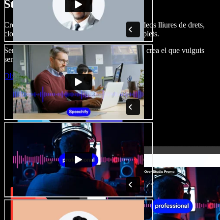
Studio.
Crea dobl. de veu, afegeix imatges, àudio, vídeos lliures de drets,
clona veus i munta projectes multimèdia complets.
Sense corba d’aprenentatge, tot al navegador: crea el que vulguis
sense els límits de sempre.
Obre l'Studio