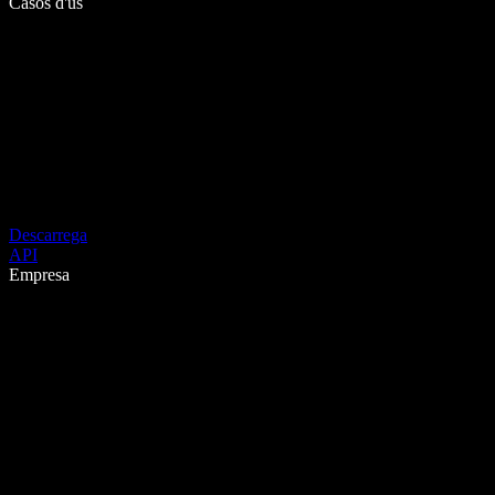
Casos d'ús
Descarrega
API
Empresa