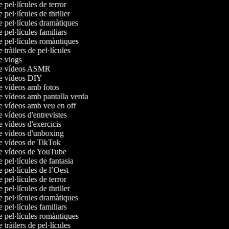
e pel·lícules de terror
e pel·lícules de thriller
e pel·lícules dramàtiques
e pel·lícules familiars
de pel·lícules romàntiques
e tràilers de pel·lícules
de vlogs
 de vídeos ASMR
de vídeos DIY
de vídeos amb fotos
de vídeos amb pantalla verda
de vídeos amb veu en off
e vídeos d'entrevistes
e vídeos d'exercicis
de vídeos d'unboxing
de vídeos de TikTok
de vídeos de YouTube
e pel·lícules de fantasia
e pel·lícules de l’Oest
e pel·lícules de terror
e pel·lícules de thriller
e pel·lícules dramàtiques
e pel·lícules familiars
de pel·lícules romàntiques
e tràilers de pel·lícules