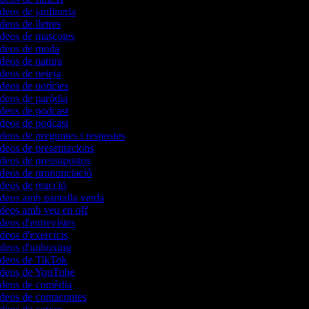
ídeos de jardineria
ídeos de lletres
ídeos de mascotes
vídeos de moda
ídeos de natura
ídeos de neteja
ídeos de notícies
ídeos de paròdia
ídeos de podcast
ídeos de podcast
ídeos de preguntes i respostes
ídeos de presentacions
ídeos de pressupostos
ídeos de pronunciació
ídeos de reacció
ídeos amb pantalla verda
ídeos amb veu en off
ídeos d'entrevistes
ídeos d'exercicis
vídeos d'unboxing
vídeos de TikTok
vídeos de YouTube
vídeos de comèdia
ídeos de contacontes