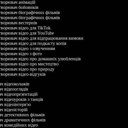
ворювач анімацій
ворювач бойовиків
ворювач біографічних фільмів
ворювач біографічних фільмів
ворювач вестернів
ворювач відео для TikTok
ворювач відео для YouTube
ворювач відео для відпрацювання вимови
ворювач відео для подкасту копія
ворювач відео з озвученням
ворювач відео з фото
ворювач відео про домашніх улюбленців
ворювач відео про мистецтво
ворювач відео про природу
ворювач відео-відгуків
ач відеоколажів
ач відеооглядів
ач відеопрезентацій
ч відеоуроків з танців
ач відеоінтерв'ю
ач відеоісторій
ач детективних фільмів
ач драматичних фільмів
ач комедійних відео