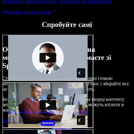
забажаєте. Збережіть голос, інтонацію та темп мовця.
Переглянути AI-дубляж
Спробуйте самі
Ось лише невелика частина
можливостей, які ви отримаєте зі
Speechify Studio.
Створюйте озвучення, додавайте безкоштовні стокові
зображення, музику, відео, клонуйте свій голос і збирайте все
це в цілісні, захопливі аудіо- та відеопроєкти.
Без складного навчання й прямо з браузера творці контенту
звільняються від традиційних обмежень і можуть втілити в
життя будь-які ідеї.
Запустити Studio