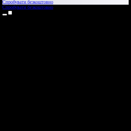
Спробувати безкоштовно
Спробувати безкоштовно
Продукти
Текст у мовлення
Додатки для iPhone та iPad
Додаток для Android
Розширення для Chrome
Розширення для Edge
Вебдодаток
Додаток для Mac
Додаток для Windows
ШІ-генератор голосу
Озвучення