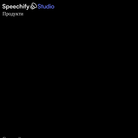
Пишіть у 5 разів швидше за допомогою голосового введення
Продукти
Дізнатися більше