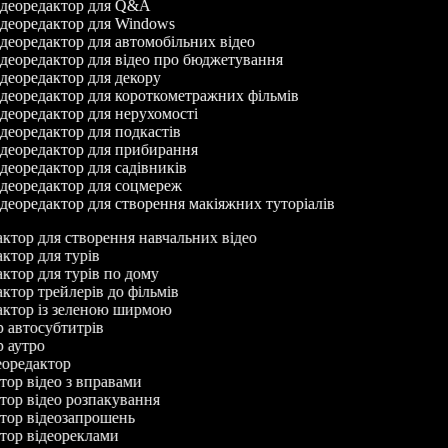
деоредактор для Q&A
деоредактор для Windows
деоредактор для автомобільних відео
деоредактор для відео про бюджетування
деоредактор для декору
деоредактор для короткометражних фільмів
деоредактор для нерухомості
деоредактор для подкастів
деоредактор для прибирання
деоредактор для садівників
деоредактор для соцмереж
деоредактор для створення макіяжних туторіалів
дактор для створення навчальних відео
актор для турів
актор для турів по дому
актор трейлерів до фільмів
дактор із зеленою ширмою
ор автосубтитрів
ор аутро
деоредактор
ктор відео з вправами
ктор відео розпакування
ктор відеозапрошень
ктор відеореклами