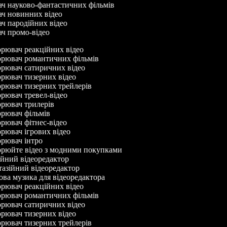
ач науково-фантастичних фільмів
ач новинних відео
ач пародійних відео
ач промо-відео
рювач реакційних відео
рювач романтичних фільмів
рювач сатиричних відео
рювач тизерних відео
рювач тизерних трейлерів
ювач тревел-відео
рювач трилерів
рювач фільмів
ювач фітнес-відео
ювач ігрових відео
рювач інтро
рюйте відео з модними покупками
йний відеоредактор
азійний відеоредактор
а музика для відеоредактора
рювач реакційних відео
рювач романтичних фільмів
рювач сатиричних відео
рювач тизерних відео
рювач тизерних трейлерів