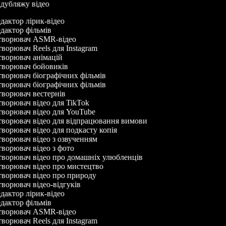
р дубляжу відео
дактор лірик-відео
дактор фільмів
ворювач ASMR-відео
ворювач Reels для Instagram
ворювач анімацій
ворювач бойовиків
ворювач біографічних фільмів
ворювач біографічних фільмів
ворювач вестернів
ворювач відео для TikTok
ворювач відео для YouTube
ворювач відео для відпрацювання вимови
ворювач відео для подкасту копія
ворювач відео з озвученням
ворювач відео з фото
ворювач відео про домашніх улюбленців
ворювач відео про мистецтво
ворювач відео про природу
ворювач відео-відгуків
дактор лірик-відео
дактор фільмів
ворювач ASMR-відео
ворювач Reels для Instagram