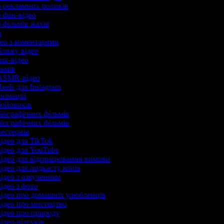
р рекламних роликів
р фан-відео
р фільмів жахів
ер
део з коментарями
убляжу відео
рик-відео
льмів
 ASMR-відео
eels для Instagram
анімацій
бойовиків
біографічних фільмів
біографічних фільмів
вестернів
відео для TikTok
відео для YouTube
відео для відпрацювання вимови
ідео для подкасту копія
відео з озвученням
відео з фото
відео про домашніх улюбленців
відео про мистецтво
відео про природу
ідео-відгуків