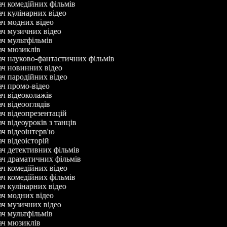
ач комедійних фільмів
ач кулінарних відео
ач модних відео
ач музичних відео
ач мультфільмів
ач мюзиклів
ач науково-фантастичних фільмів
ач новинних відео
ач пародійних відео
ач промо-відео
ач відеоколажів
ач відеооглядів
ач відеопрезентацій
ч відеоуроків з танців
ач відеоінтерв'ю
ач відеоісторій
ач детективних фільмів
ач драматичних фільмів
ач комедійних відео
ач комедійних фільмів
ач кулінарних відео
ач модних відео
ач музичних відео
ач мультфільмів
ач мюзиклів