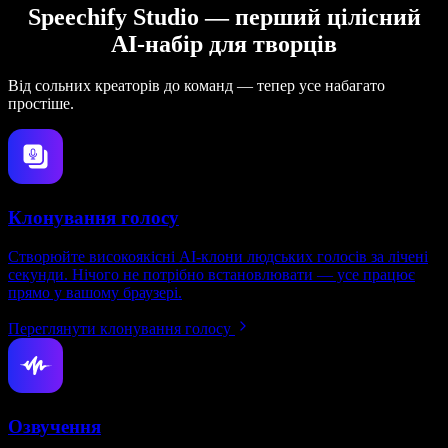
Speechify Studio — перший цілісний
AI-набір для творців
Від сольних креаторів до команд — тепер усе набагато
простіше.
Клонування голосу
Створюйте високоякісні AI-клони людських голосів за лічені
секунди. Нічого не потрібно встановлювати — усе працює
прямо у вашому браузері.
Переглянути клонування голосу
Озвучення