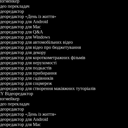
огмейкер
део перекладач
деоредактор
деоредактор «День із життя»
деоредактор для Android
деоредактор для Mac
деоредактор для Q&A
деоредактор для Windows
деоредактор для автомобільних відео
деоредактор для відео про бюджетування
деоредактор для декору
деоредактор для короткометражних фільмів
деоредактор для нерухомості
деоредактор для подкастів
деоредактор для прибирання
деоредактор для садівників
деоредактор для соцмереж
деоредактор для створення макіяжних туторіалів
Y Відеоредактор
огмейкер
део перекладач
деоредактор
деоредактор «День із життя»
деоредактор для Android
деоредактор для Mac