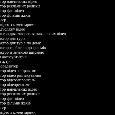
ктор навчальних відео
ктор рекламних роликів
ктор фан-відео
ктор фільмів жахів
исер
р відео з коментарями
р дубляжу відео
дактор для створення навчальних відео
актор для турів
актор для турів по дому
актор трейлерів до фільмів
дактор із зеленою ширмою
ор автосубтитрів
ор аутро
деоредактор
ктор відео з вправами
ктор відео розпакування
ктор відеозапрошень
ктор відеореклами
ктор навчальних відео
ктор рекламних роликів
ктор фан-відео
ктор фільмів жахів
исер
р відео з коментарями