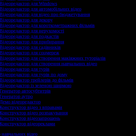
Відеоредактор для Windows
Відеоредактор для автомобільних відео
Відеоредактор для відео про бюджетування
Відеоредактор для декору
Відеоредактор для короткометражних фільмів
Відеоредактор для нерухомості
Відеоредактор для подкастів
Відеоредактор для прибирання
Відеоредактор для садівників
Відеоредактор для соцмереж
Відеоредактор для створення макіяжних туторіалів
Відеоредактор для створення навчальних відео
Відеоредактор для турів
Відеоредактор для турів по дому
Відеоредактор трейлерів до фільмів
Відеоредактор із зеленою ширмою
Генератор автосубтитрів
Генератор аутро
Демо відеоредактор
Конструктор відео з вправами
Конструктор відео розпакування
Конструктор відеозапрошень
Конструктор відеореклами
р навчальних відео