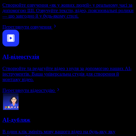
Створюйте озвучення «як у живих людей» у реальному часі за
допомогою ШІ. Озвучуйте тексти, відео, пояснювальні ролики
— що завгодно й у будь-якому стилі.
Переглянути озвучення
AI-відеостудія
Створюйте та редагуйте відео з нуля за допомогою наших AI-
інструментів. Ваша універсальна студія для створення й
монтажу відео.
Переглянути відеостудію
AI-дубляж
В один клік змініть мову вашого відео на будь-яку, яку