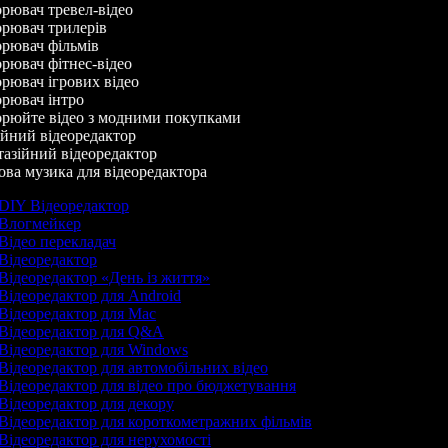
ювач тревел-відео
рювач трилерів
рювач фільмів
ювач фітнес-відео
ювач ігрових відео
рювач інтро
рюйте відео з модними покупками
йний відеоредактор
азійний відеоредактор
а музика для відеоредактора
DIY Відеоредактор
Влогмейкер
Відео перекладач
Відеоредактор
Відеоредактор «День із життя»
Відеоредактор для Android
Відеоредактор для Mac
Відеоредактор для Q&A
Відеоредактор для Windows
Відеоредактор для автомобільних відео
Відеоредактор для відео про бюджетування
Відеоредактор для декору
Відеоредактор для короткометражних фільмів
Відеоредактор для нерухомості