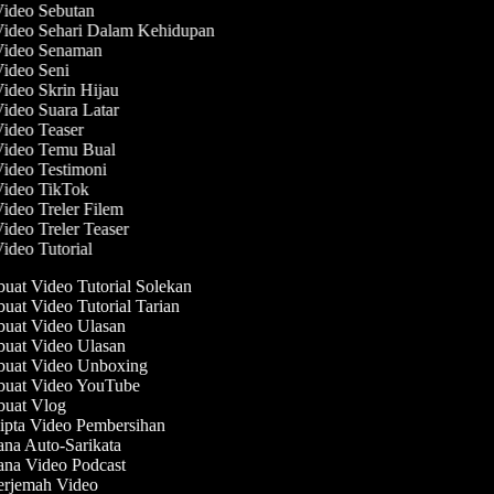
Video Sebutan
Video Sehari Dalam Kehidupan
 Video Senaman
Video Seni
Video Skrin Hijau
Video Suara Latar
Video Teaser
 Video Temu Bual
Video Testimoni
Video TikTok
Video Treler Filem
Video Treler Teaser
Video Tutorial
at Video Tutorial Solekan
at Video Tutorial Tarian
at Video Ulasan
at Video Ulasan
uat Video Unboxing
uat Video YouTube
uat Vlog
pta Video Pembersihan
na Auto-Sarikata
na Video Podcast
rjemah Video