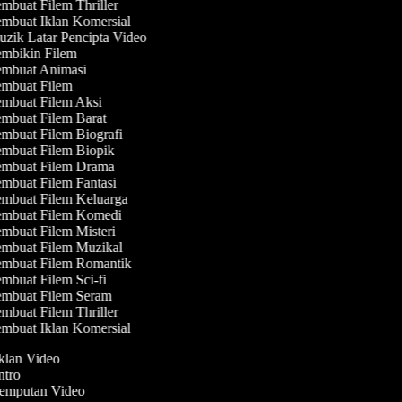
mbuat Filem Thriller
mbuat Iklan Komersial
zik Latar Pencipta Video
mbikin Filem
mbuat Animasi
mbuat Filem
mbuat Filem Aksi
mbuat Filem Barat
mbuat Filem Biografi
mbuat Filem Biopik
mbuat Filem Drama
mbuat Filem Fantasi
mbuat Filem Keluarga
mbuat Filem Komedi
mbuat Filem Misteri
mbuat Filem Muzikal
mbuat Filem Romantik
mbuat Filem Sci-fi
mbuat Filem Seram
mbuat Filem Thriller
mbuat Iklan Komersial
Iklan Video
Intro
Jemputan Video