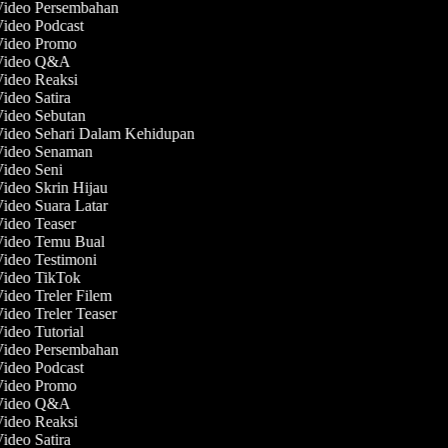
 Video Persembahan
Video Podcast
 Video Promo
 Video Q&A
Video Reaksi
Video Satira
Video Sebutan
Video Sehari Dalam Kehidupan
 Video Senaman
Video Seni
Video Skrin Hijau
Video Suara Latar
Video Teaser
 Video Temu Bual
Video Testimoni
Video TikTok
Video Treler Filem
Video Treler Teaser
Video Tutorial
 Video Persembahan
Video Podcast
 Video Promo
 Video Q&A
Video Reaksi
Video Satira