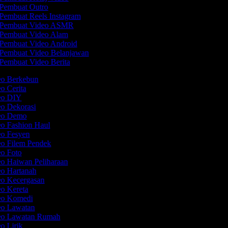
Pembuat Outro
Pembuat Reels Instagram
Pembuat Video ASMR
Pembuat Video Alam
Pembuat Video Android
Pembuat Video Belanjawan
Pembuat Video Berita
eo Berkebun
eo Cerita
deo DIY
eo Dekorasi
deo Demo
eo Fashion Haul
eo Fesyen
eo Filem Pendek
eo Foto
eo Haiwan Peliharaan
eo Hartanah
eo Kecergasan
eo Kereta
deo Komedi
deo Lawatan
deo Lawatan Rumah
eo Lirik