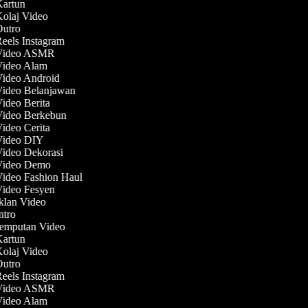
Kartun
Kolaj Video
 Outro
Reels Instagram
 Video ASMR
 Video Alam
Video Android
Video Belanjawan
Video Berita
 Video Berkebun
Video Cerita
 Video DIY
Video Dekorasi
 Video Demo
Video Fashion Haul
Video Fesyen
Iklan Video
Intro
Jemputan Video
Kartun
Kolaj Video
 Outro
Reels Instagram
 Video ASMR
 Video Alam