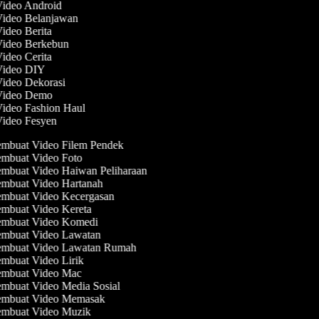
Video Android
Video Belanjawan
Video Berita
 Video Berkebun
Video Cerita
 Video DIY
Video Dekorasi
 Video Demo
Video Fashion Haul
Video Fesyen
mbuat Video Filem Pendek
mbuat Video Foto
mbuat Video Haiwan Peliharaan
mbuat Video Hartanah
mbuat Video Kecergasan
mbuat Video Kereta
mbuat Video Komedi
mbuat Video Lawatan
mbuat Video Lawatan Rumah
mbuat Video Lirik
mbuat Video Mac
mbuat Video Media Sosial
mbuat Video Memasak
mbuat Video Muzik