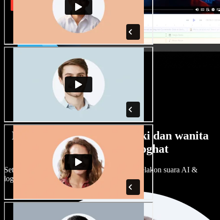
Banyak pilihan suara lelaki dan wanita
dengan pelbagai loghat
Setiap projek boleh jadi unik. Pilih ratusan pelakon suara AI &
loghat, laraskan ikut cita rasa anda.