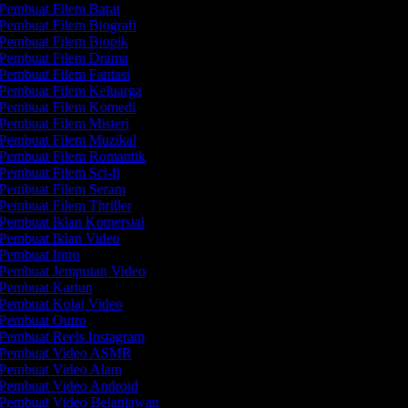
Pembuat Filem Barat
Pembuat Filem Biografi
Pembuat Filem Biopik
Pembuat Filem Drama
Pembuat Filem Fantasi
Pembuat Filem Keluarga
Pembuat Filem Komedi
Pembuat Filem Misteri
Pembuat Filem Muzikal
Pembuat Filem Romantik
Pembuat Filem Sci-fi
Pembuat Filem Seram
Pembuat Filem Thriller
Pembuat Iklan Komersial
Pembuat Iklan Video
Pembuat Intro
Pembuat Jemputan Video
Pembuat Kartun
Pembuat Kolaj Video
Pembuat Outro
Pembuat Reels Instagram
Pembuat Video ASMR
Pembuat Video Alam
Pembuat Video Android
Pembuat Video Belanjawan