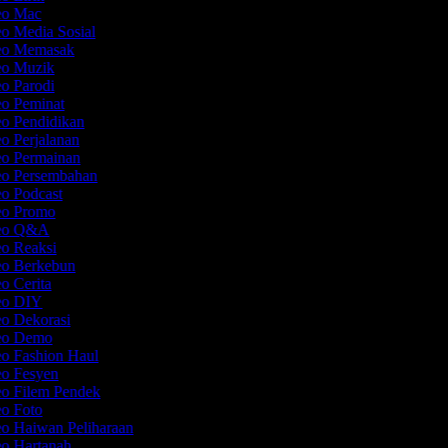
deo Mac
eo Media Sosial
deo Memasak
deo Muzik
eo Parodi
eo Peminat
eo Pendidikan
eo Perjalanan
eo Permainan
eo Persembahan
eo Podcast
deo Promo
deo Q&A
eo Reaksi
eo Berkebun
eo Cerita
deo DIY
eo Dekorasi
deo Demo
eo Fashion Haul
eo Fesyen
eo Filem Pendek
eo Foto
eo Haiwan Peliharaan
eo Hartanah