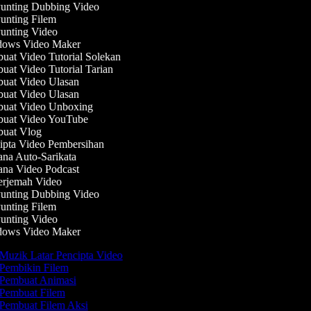
nting Dubbing Video
nting Filem
nting Video
ows Video Maker
at Video Tutorial Solekan
at Video Tutorial Tarian
at Video Ulasan
at Video Ulasan
uat Video Unboxing
uat Video YouTube
uat Vlog
pta Video Pembersihan
na Auto-Sarikata
na Video Podcast
rjemah Video
nting Dubbing Video
nting Filem
nting Video
ows Video Maker
Muzik Latar Pencipta Video
Pembikin Filem
Pembuat Animasi
Pembuat Filem
Pembuat Filem Aksi