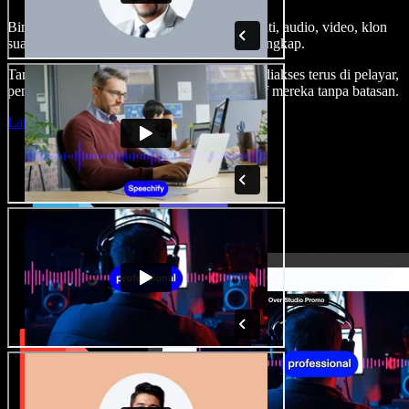
Bina suara latar, tambah imej stok tanpa royalti, audio, video, klon
suara anda, untuk projek audio video yang lengkap.
Tanpa keluk pembelajaran dan semua boleh diakses terus di pelayar,
pencipta boleh realisasikan segala idea kreatif mereka tanpa batasan.
Lancarkan Studio