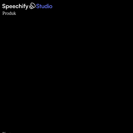
Tulis 5× lebih pantas dengan menaip menggunakan suara
Produk
Ketahui Lebih Lanjut