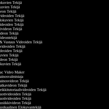
lokuvien Tekijä
kuvien Tekijä
ideon Tekijä
övideoiden Tekijä
lokuvien Tekijä
ideoiden Tekijä
ivideon Tekijä
videon Tekijä
videontekijä
& Vastaus Videoiden Tekijä
videoiden Tekijä
ideoiden Tekijä
kuvien Tekijä
videon Tekijä
okuvien Tekijä
c Video Maker
inosvalmistaja
inosvideon Tekijä
tkavideon Tekijä
ikkitutoriaalivideoiden Tekijä
otivideoiden Tekijä
otivideoiden Tekijä
siikkivideon Tekijä
sikaalinen Elokuvantekijä