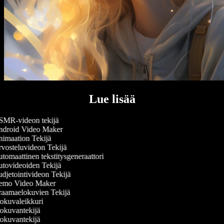
Lue lisää
MR-videon tekijä
droid Video Maker
imaation Tekijä
vosteluvideon Tekijä
omaattinen tekstitysgeneraattori
tovideoiden Tekijä
djetointivideon Tekijä
mo Video Maker
aamaelokuvien Tekijä
okuvaleikkuri
okuvantekijä
okuvantekijä