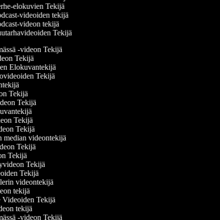
rhe-elokuvien Tekijä
dcast-videoiden tekijä
dcast-videon tekijä
utarhavideoiden Tekijä
ämässä -videon Tekijä
ideon Tekijä
nen Elokuvantekijä
ttovideoiden Tekijä
antekijä
deon Tekijä
videon Tekijä
okuvantekijä
ideon Tekijä
ideon Tekijä
en median videontekijä
videon Tekijä
eon Tekijä
elyvideon Tekijä
deoiden Tekijä
ailerin videontekijä
deon tekijä
se Videoiden Tekijä
ideon tekijä
ämässä -videon Tekijä