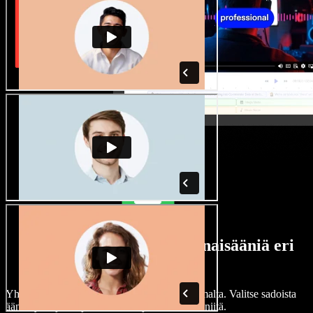
Laaja valikoima mies- ja naisääniä eri
aksenteilla
Yhdenkään projektin ei tarvitse kuulostaa samalta. Valitse sadoista
ääninäyttelijöistä ja aksenteista ja hienosäädä niitä.