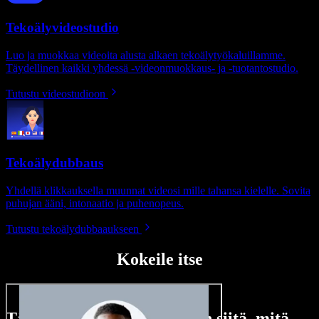
Tekoälyvideostudio
Luo ja muokkaa videoita alusta alkaen tekoälytyökaluillamme.
Täydellinen kaikki yhdessä -videonmuokkaus- ja -tuotantostudio.
Tutustu videostudioon
Tekoälydubbaus
Yhdellä klikkauksella muunnat videosi mille tahansa kielelle. Sovita
puhujan ääni, intonaatio ja puhenopeus.
Tutustu tekoälydubbaaukseen
Kokeile itse
Tässä vain pieni maistiainen siitä, mitä