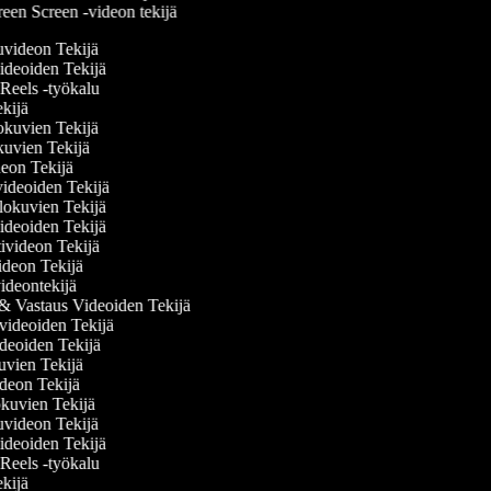
een Screen -videon tekijä
luvideon Tekijä
videoiden Tekijä
m Reels -työkalu
Tekijä
lokuvien Tekijä
kuvien Tekijä
ideon Tekijä
övideoiden Tekijä
lokuvien Tekijä
ideoiden Tekijä
ivideon Tekijä
videon Tekijä
videontekijä
& Vastaus Videoiden Tekijä
videoiden Tekijä
ideoiden Tekijä
kuvien Tekijä
videon Tekijä
okuvien Tekijä
luvideon Tekijä
videoiden Tekijä
m Reels -työkalu
Tekijä