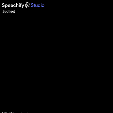
Kirjoita 5× nopeammin puheentunnistuksen avulla
Tuotteet
Lue lisää