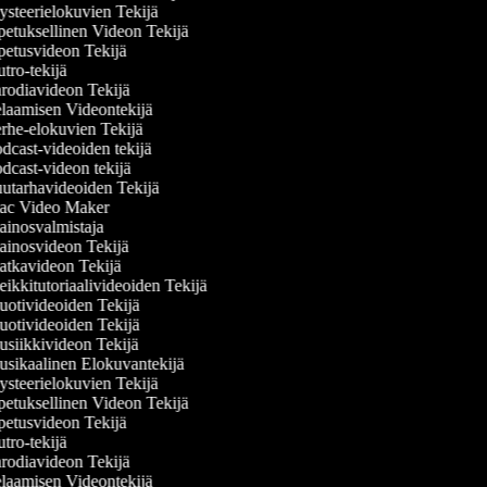
steerielokuvien Tekijä
etuksellinen Videon Tekijä
etusvideon Tekijä
ro-tekijä
rodiavideon Tekijä
laamisen Videontekijä
rhe-elokuvien Tekijä
dcast-videoiden tekijä
dcast-videon tekijä
utarhavideoiden Tekijä
c Video Maker
inosvalmistaja
inosvideon Tekijä
tkavideon Tekijä
ikkitutoriaalivideoiden Tekijä
otivideoiden Tekijä
otivideoiden Tekijä
siikkivideon Tekijä
sikaalinen Elokuvantekijä
steerielokuvien Tekijä
etuksellinen Videon Tekijä
etusvideon Tekijä
ro-tekijä
rodiavideon Tekijä
laamisen Videontekijä