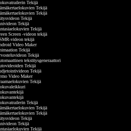
kuvatrailerin Tekijä
ämäkertaelokuvien Tekijä
ämäkertaelokuvien Tekijä
itysvideon Tekijä
nivideon Tekijä
ntasiaelokuvien Tekijä
een Screen -videon tekijä
MR-videon tekijä
droid Video Maker
imaation Tekijä
vosteluvideon Tekijä
omaattinen tekstitysgeneraattori
tovideoiden Tekijä
djetointivideon Tekijä
mo Video Maker
aamaelokuvien Tekijä
okuvaleikkuri
okuvantekijä
okuvantekijä
kuvatrailerin Tekijä
ämäkertaelokuvien Tekijä
ämäkertaelokuvien Tekijä
itysvideon Tekijä
nivideon Tekijä
ntasiaelokuvien Tekijä