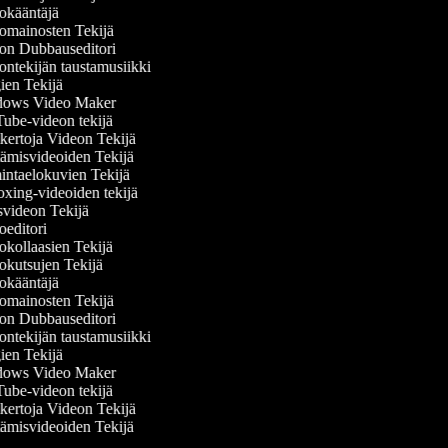
kääntäjä
mainosten Tekijä
n Dubbauseditori
ntekijän taustamusiikki
en Tekijä
ows Video Maker
be-videon tekijä
ertoja Videon Tekijä
misvideoiden Tekijä
ntaelokuvien Tekijä
ing-videoiden tekijä
videon Tekijä
editori
kollaasien Tekijä
kutsujen Tekijä
kääntäjä
mainosten Tekijä
n Dubbauseditori
ntekijän taustamusiikki
en Tekijä
ows Video Maker
be-videon tekijä
ertoja Videon Tekijä
misvideoiden Tekijä