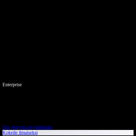
Enterprise
Ota yhteyttä myyntitiimiin
Kokeile ilmaiseksi