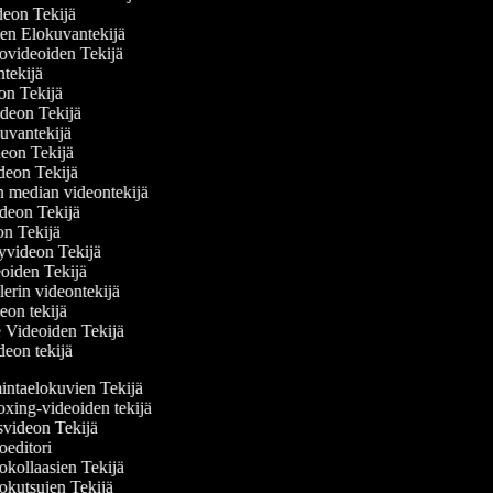
ideon Tekijä
nen Elokuvantekijä
ttovideoiden Tekijä
antekijä
deon Tekijä
videon Tekijä
okuvantekijä
ideon Tekijä
ideon Tekijä
en median videontekijä
videon Tekijä
eon Tekijä
elyvideon Tekijä
deoiden Tekijä
ailerin videontekijä
deon tekijä
se Videoiden Tekijä
ideon tekijä
ntaelokuvien Tekijä
ing-videoiden tekijä
videon Tekijä
editori
kollaasien Tekijä
kutsujen Tekijä