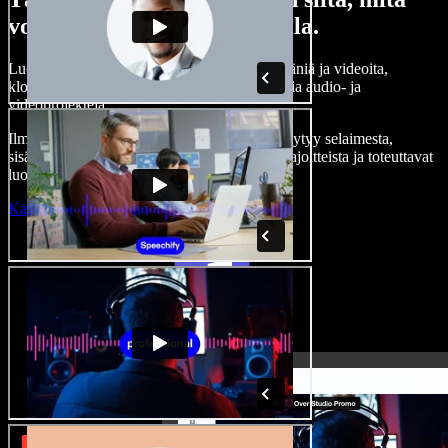
voit tehdä Speechify Studiolla.
Luo kertojaääniä, lisää rojaltivapaita kuvia, ääniä ja videoita,
kloonaa äänesi — ja tee täydellisiä, vaikuttavia audio- ja
videoprojekteja.
Ilman jyrkkää oppimiskäyrää ja kun kaikki löytyy selaimesta,
sisällöntuottajat pääsevät eroon perinteisistä rajoitteista ja toteuttavat
luovat ideansa.
Käynnistä Studio