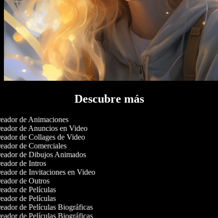
Descubre más
eador de Animaciones
eador de Anuncios en Video
eador de Collages de Video
eador de Comerciales
eador de Dibujos Animados
ador de Intros
eador de Invitaciones en Video
eador de Outros
ador de Películas
ador de Películas
ador de Películas Biográficas
ador de Películas Biográficas