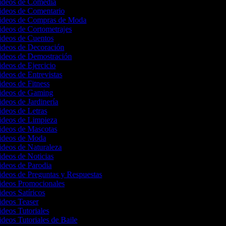
Videos de Comedia
Videos de Comentario
Videos de Compras de Moda
Videos de Cortometrajes
Videos de Cuentos
Videos de Decoración
Videos de Demostración
ideos de Ejercicio
ideos de Entrevistas
ideos de Fitness
Videos de Gaming
ideos de Jardinería
ideos de Letras
Videos de Limpieza
Videos de Mascotas
Videos de Moda
Videos de Naturaleza
ideos de Noticias
Videos de Parodia
ideos de Preguntas y Respuestas
Videos Promocionales
ideos Satíricos
Videos Teaser
ideos Tutoriales
ideos Tutoriales de Baile