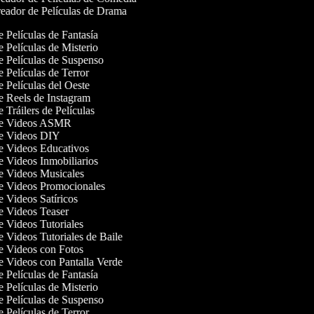
eador de Películas de Drama
e Películas de Fantasía
e Películas de Misterio
de Películas de Suspenso
e Películas de Terror
de Películas del Oeste
de Reels de Instagram
e Tráilers de Películas
 de Videos ASMR
de Videos DIY
de Videos Educativos
de Videos Inmobiliarios
de Videos Musicales
de Videos Promocionales
de Videos Satíricos
de Videos Teaser
de Videos Tutoriales
de Videos Tutoriales de Baile
de Videos con Fotos
de Videos con Pantalla Verde
e Películas de Fantasía
e Películas de Misterio
de Películas de Suspenso
e Películas de Terror