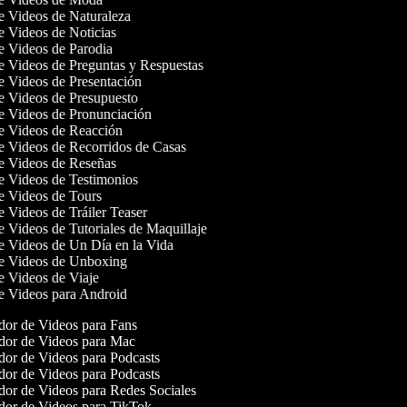
de Videos de Naturaleza
de Videos de Noticias
de Videos de Parodia
de Videos de Preguntas y Respuestas
de Videos de Presentación
de Videos de Presupuesto
de Videos de Pronunciación
de Videos de Reacción
de Videos de Recorridos de Casas
de Videos de Reseñas
de Videos de Testimonios
de Videos de Tours
de Videos de Tráiler Teaser
de Videos de Tutoriales de Maquillaje
de Videos de Un Día en la Vida
de Videos de Unboxing
de Videos de Viaje
de Videos para Android
or de Videos para Fans
or de Videos para Mac
or de Videos para Podcasts
or de Videos para Podcasts
or de Videos para Redes Sociales
or de Videos para TikTok