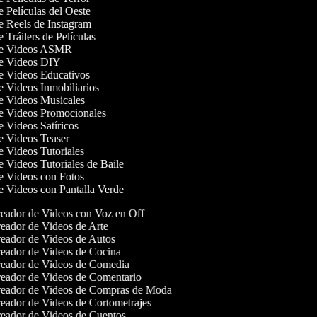
de Películas del Oeste
de Reels de Instagram
e Tráilers de Películas
 de Videos ASMR
de Videos DIY
de Videos Educativos
de Videos Inmobiliarios
de Videos Musicales
de Videos Promocionales
de Videos Satíricos
de Videos Teaser
de Videos Tutoriales
de Videos Tutoriales de Baile
de Videos con Fotos
de Videos con Pantalla Verde
eador de Videos con Voz en Off
eador de Videos de Arte
eador de Videos de Autos
eador de Videos de Cocina
eador de Videos de Comedia
eador de Videos de Comentario
eador de Videos de Compras de Moda
eador de Videos de Cortometrajes
eador de Videos de Cuentos