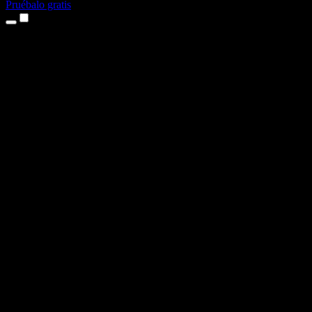
Pruébalo gratis
Productos
Texto a voz
App para iPhone y iPad
App para Android
Extensión para Chrome
Extensión para Edge
Aplicación web
App para Mac
App para Windows
Generador de voz con IA
Locuciones
Doblaje