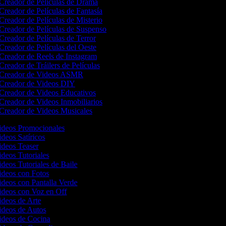
Creador de Películas de Drama
Creador de Películas de Fantasía
Creador de Películas de Misterio
Creador de Películas de Suspenso
Creador de Películas de Terror
Creador de Películas del Oeste
Creador de Reels de Instagram
Creador de Tráilers de Películas
Creador de Videos ASMR
Creador de Videos DIY
Creador de Videos Educativos
Creador de Videos Inmobiliarios
Creador de Videos Musicales
Videos Promocionales
ideos Satíricos
Videos Teaser
ideos Tutoriales
ideos Tutoriales de Baile
Videos con Fotos
ideos con Pantalla Verde
Videos con Voz en Off
ideos de Arte
Videos de Autos
Videos de Cocina