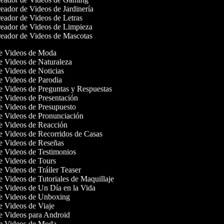
ador de Videos de Jardinería
eador de Videos de Letras
eador de Videos de Limpieza
eador de Videos de Mascotas
de Videos de Moda
de Videos de Naturaleza
de Videos de Noticias
de Videos de Parodia
de Videos de Preguntas y Respuestas
de Videos de Presentación
de Videos de Presupuesto
de Videos de Pronunciación
de Videos de Reacción
de Videos de Recorridos de Casas
de Videos de Reseñas
de Videos de Testimonios
de Videos de Tours
de Videos de Tráiler Teaser
de Videos de Tutoriales de Maquillaje
de Videos de Un Día en la Vida
de Videos de Unboxing
de Videos de Viaje
de Videos para Android
de Videos de Moda