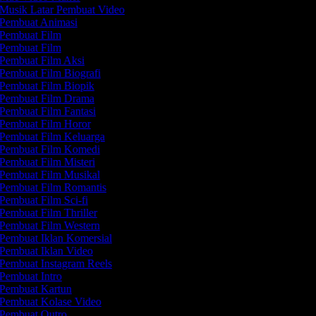
Musik Latar Pembuat Video
Pembuat Animasi
Pembuat Film
Pembuat Film
Pembuat Film Aksi
Pembuat Film Biografi
Pembuat Film Biopik
Pembuat Film Drama
Pembuat Film Fantasi
Pembuat Film Horor
Pembuat Film Keluarga
Pembuat Film Komedi
Pembuat Film Misteri
Pembuat Film Musikal
Pembuat Film Romantis
Pembuat Film Sci-fi
Pembuat Film Thriller
Pembuat Film Western
Pembuat Iklan Komersial
Pembuat Iklan Video
Pembuat Instagram Reels
Pembuat Intro
Pembuat Kartun
Pembuat Kolase Video
Pembuat Outro