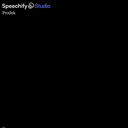
Menulis 5× lebih cepat dengan dikte suara
Produk
Pelajari lebih lanjut