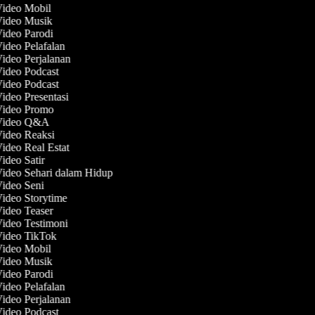
Video Mobil
Video Musik
Video Parodi
Video Pelafalan
Video Perjalanan
Video Podcast
Video Podcast
Video Presentasi
 Video Promo
 Video Q&A
Video Reaksi
Video Real Estat
Video Satir
Video Sehari dalam Hidup
Video Seni
Video Storytime
Video Teaser
Video Testimoni
Video TikTok
Video Mobil
Video Musik
Video Parodi
Video Pelafalan
Video Perjalanan
Video Podcast