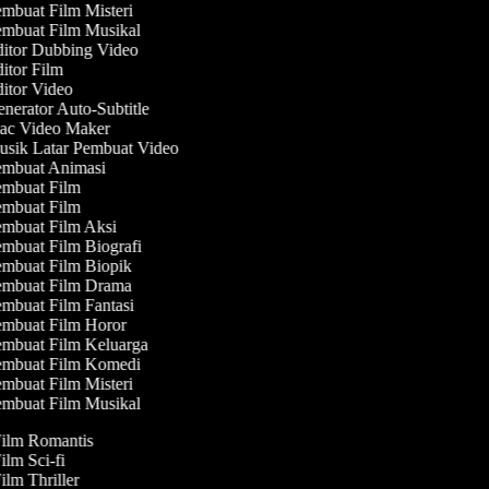
mbuat Film Misteri
mbuat Film Musikal
itor Dubbing Video
itor Film
itor Video
nerator Auto-Subtitle
c Video Maker
sik Latar Pembuat Video
mbuat Animasi
mbuat Film
mbuat Film
mbuat Film Aksi
mbuat Film Biografi
mbuat Film Biopik
mbuat Film Drama
mbuat Film Fantasi
mbuat Film Horor
mbuat Film Keluarga
mbuat Film Komedi
mbuat Film Misteri
mbuat Film Musikal
Film Romantis
Film Sci-fi
Film Thriller