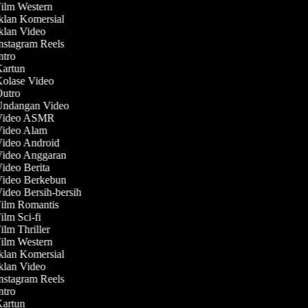
Film Western
Iklan Komersial
Iklan Video
Instagram Reels
Intro
Kartun
Kolase Video
Outro
 Undangan Video
 Video ASMR
 Video Alam
Video Android
Video Anggaran
Video Berita
Video Berkebun
Video Bersih-bersih
Film Romantis
Film Sci-fi
Film Thriller
Film Western
Iklan Komersial
Iklan Video
Instagram Reels
Intro
Kartun