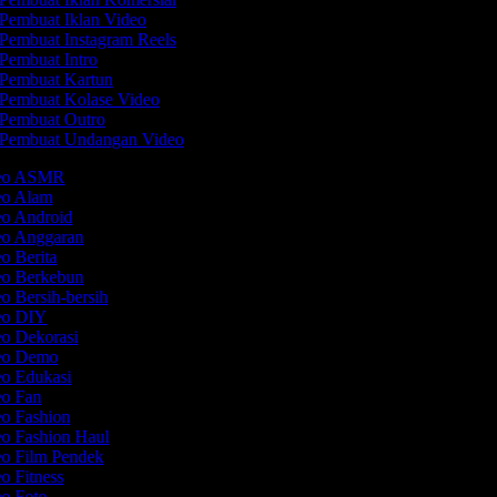
Pembuat Iklan Video
Pembuat Instagram Reels
Pembuat Intro
Pembuat Kartun
Pembuat Kolase Video
Pembuat Outro
Pembuat Undangan Video
deo ASMR
deo Alam
eo Android
eo Anggaran
eo Berita
eo Berkebun
eo Bersih-bersih
deo DIY
eo Dekorasi
deo Demo
eo Edukasi
eo Fan
eo Fashion
eo Fashion Haul
eo Film Pendek
eo Fitness
eo Foto