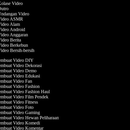
Kolase Video
Outro
 Undangan Video
 Video ASMR
 Video Alam
Video Android
Video Anggaran
Video Berita
Video Berkebun
Video Bersih-bersih
mbuat Video DIY
mbuat Video Dekorasi
mbuat Video Demo
mbuat Video Edukasi
mbuat Video Fan
mbuat Video Fashion
mbuat Video Fashion Haul
mbuat Video Film Pendek
mbuat Video Fitness
mbuat Video Foto
mbuat Video Gaming
mbuat Video Hewan Peliharaan
mbuat Video Komedi
mbuat Video Komentar