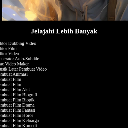
Jelajahi Lebih Banyak
itor Dubbing Video
itor Film
itor Video
nerator Auto-Subtitle
c Video Maker
sik Latar Pembuat Video
mbuat Animasi
mbuat Film
mbuat Film
mbuat Film Aksi
mbuat Film Biografi
mbuat Film Biopik
mbuat Film Drama
mbuat Film Fantasi
mbuat Film Horor
mbuat Film Keluarga
mbuat Film Komedi