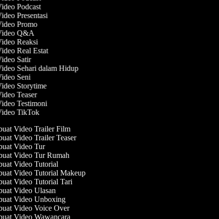
Video Podcast
Video Presentasi
 Video Promo
 Video Q&A
Video Reaksi
Video Real Estat
Video Satir
Video Sehari dalam Hidup
Video Seni
Video Storytime
Video Teaser
Video Testimoni
Video TikTok
at Video Trailer Film
at Video Trailer Teaser
at Video Tur
uat Video Tur Rumah
at Video Tutorial
at Video Tutorial Makeup
at Video Tutorial Tari
at Video Ulasan
uat Video Unboxing
at Video Voice Over
uat Video Wawancara