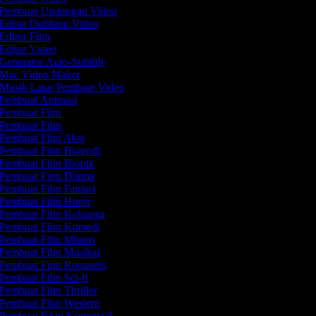
Pembuat Undangan Video
Editor Dubbing Video
Editor Film
Editor Video
Generator Auto-Subtitle
Mac Video Maker
Musik Latar Pembuat Video
Pembuat Animasi
Pembuat Film
Pembuat Film
Pembuat Film Aksi
Pembuat Film Biografi
Pembuat Film Biopik
Pembuat Film Drama
Pembuat Film Fantasi
Pembuat Film Horor
Pembuat Film Keluarga
Pembuat Film Komedi
Pembuat Film Misteri
Pembuat Film Musikal
Pembuat Film Romantis
Pembuat Film Sci-fi
Pembuat Film Thriller
Pembuat Film Western
Pembuat Iklan Komersial