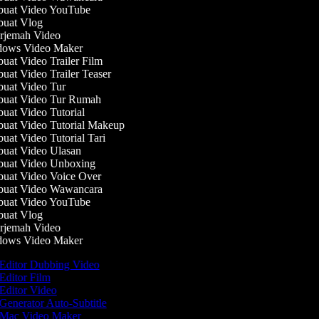
uat Video YouTube
uat Vlog
jemah Video
ows Video Maker
at Video Trailer Film
at Video Trailer Teaser
at Video Tur
uat Video Tur Rumah
at Video Tutorial
at Video Tutorial Makeup
at Video Tutorial Tari
at Video Ulasan
uat Video Unboxing
at Video Voice Over
uat Video Wawancara
uat Video YouTube
uat Vlog
jemah Video
ows Video Maker
Editor Dubbing Video
Editor Film
Editor Video
Generator Auto-Subtitle
Mac Video Maker