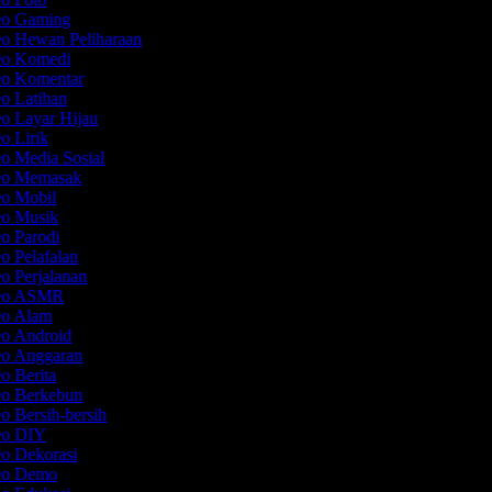
deo Gaming
eo Hewan Peliharaan
deo Komedi
eo Komentar
eo Latihan
eo Layar Hijau
eo Lirik
eo Media Sosial
deo Memasak
eo Mobil
eo Musik
eo Parodi
eo Pelafalan
eo Perjalanan
deo ASMR
deo Alam
eo Android
eo Anggaran
eo Berita
eo Berkebun
eo Bersih-bersih
deo DIY
eo Dekorasi
deo Demo