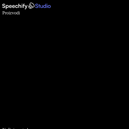
Pišite 5× brže uz glasovno diktiranje
Proizvodi
Saznajte više