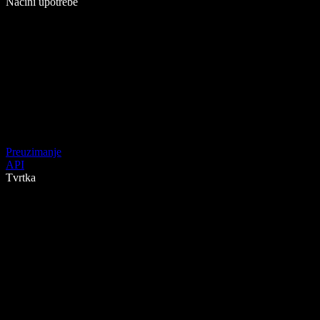
Načini upotrebe
Preuzimanje
API
Tvrtka