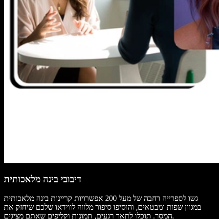
דיבובי בינה מלאכותית
גשו לספרייה רחבה של מעל 200 אפשרויות קריינות בינה מלאכותית
במגוון שפות ומבטאים, והוסיפו סיפור מלווה לווידאו שלכם שיחזק את
המסר. תוכלו לתאר רגעים, תמונות וקליפים שאתם מציגים.