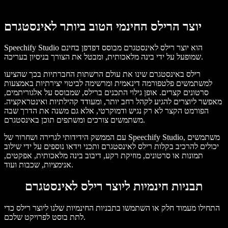
יוצר הרילס החינמי הטוב ביותר לאינסטגרם
Speechify Studio הוא יוצר רילס לאינסטגרם מבוסס דפדפן בחינם
שמופעל על ידי בינה מלאכותית, ומבטל את הצורך בניסיון בעריכה.
רילס באינסטגרם שינו את עולם הרשתות החברתיות בכך שהציעו
למשתמשים פלטפורמה דינאמית ומרשימה לביטוי יצירתיות באמצעות
סרטונים קצרים. אופן גילוי התכנים ברילס, שמבוסס על אלגוריתמים,
מאפשר ליוצרים להגיע לקהל רחב יותר, ומעודד קהילתיות ואינטראקציה.
הפורמט הקצר לא רק נגיש ודמוקרטי, אלא גם משנה את הדרך שבה
משתמשים צורכים ומשתפים תוכן באינסטגרם.
עם הממשק הידידותי לגרירה ושחרור של Speechify Studio, משתמשים
יכולים להרכיב בקלות רילס לאינסטגרם ותכני וידאו נוספים על ידי שילוב
תמונות או סרטונים, מוזיקת רקע, דיבוב בינה מלאכותית, אפקטים,
אנימציות, שכבות ועוד.
תבניות חינמיות ליוצר רילס לאינסטגרם
התחילו מעמוד חלק או השתמשו בתבניות החינמיות שלנו ליוצר רילס כדי
לתת בוסט לפרויקט שלכם.