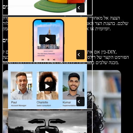
סרטוני מאחורי הקלעים
הצצה אל מאחורי הקלעים ברילס יוצרת חיבור עמוק יותר עם הקהל
שלכם. בהצגת הצד האנושי של העסק – בין אם זה תהליך יצירה, פעילות
יומיומית או אינטראקציה בין חברי הצוות – אפשר לבנות אמון.
סרטוני הדרכה וטיפים
בין אם אתם משתפים מתכונים, טיפים ליופי או פרויקטים ל-DIY,
הפורמט הקצר של רילס אידיאלי להעברת תוכן הדרכתי מהיר, נגיש ובעל
מבנה שלבים ברור – וכך לבסס את עצמכם כסמכות בתחום שלכם.