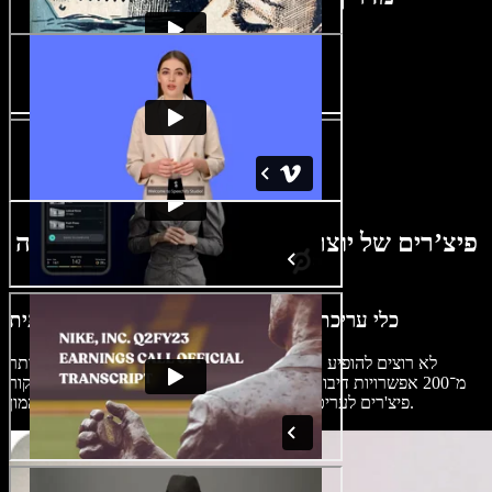
פיצ’רים של יוצר רילס לאינסטגרם מבוסס בינה
מלאכותית
כלי עריכת וידאו מתקדמים על ידי בינה מלאכותית
לא רוצים להופיע ברילס שלכם? הדמויות והדיבובים שלנו, עם יותר
מ־200 אפשרויות דיבור מציאותיות, הם פתרון מושלם. תוכלו גם לחקור
פיצ'רים לעריכת וידאו כמו מעברים, מדבקות, גופנים ועוד המון.