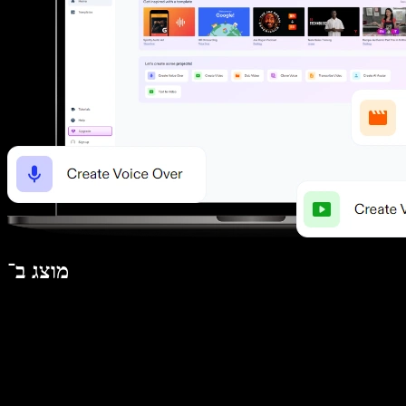
מוצג ב־