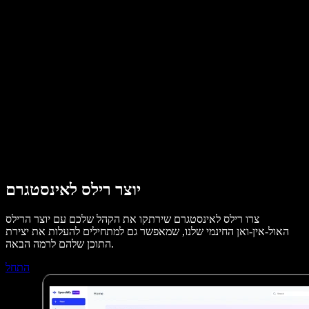
מקרי בוחן ל-B2B
משנה קול עם בינה מלאכותית
ביקורות
אפליקציות להקראת טקסט
בתקשורת
הקרא לי
קורא טקסט בקול
לארגונים
Speechify לארגונים ולחינוך
דברו עם צוות המכירות
Speechify לנגישות במקום העבודה
Speechify ל-DSA
סוכני הקול של SIMBA
Speechify למפתחים
יוצר רילס לאינסטגרם
צרו רילס לאינסטגרם שירתקו את הקהל שלכם עם יוצר הרילס
האול-אין-ואן החינמי שלנו, שמאפשר גם למתחילים להעלות את יצירת
התוכן שלהם לרמה הבאה.
התחל