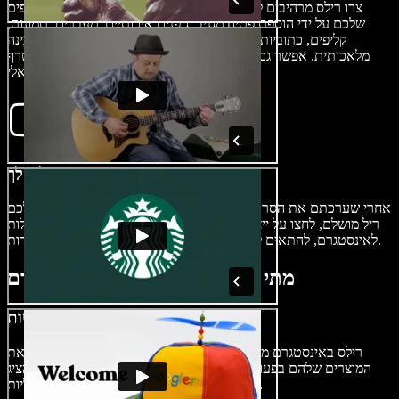
צרו רילס מרהיבים לאינסטגרם שיתפסו את תשומת הלב של הצופים
שלכם על ידי הוספת פתיח מגניב, גופנים איכותיים, מעברים, תמונות,
קליפים, כתוביות ואפקטים קוליים כמו מוזיקת רקע או דיבוב בינה
מלאכותית. אפשר גם לבחור שירים טרנדיים בפלטפורמה או להצטרף
לאתגר ויראלי.
ייצא את הריל שלך
אחרי שערכתם את הסרטון וצפיתם בתצוגה מקדימה כדי לוודא שיש לכם
ריל מושלם, לחצו על ייצוא והורידו את היצירה המוגמרת. תוכלו להעלות
לאינסטגרם, להתאים לטיקטוק או לשתף ברשתות החברתיות האחרות.
מתי להשתמש ברילס של אינסטגרם
סרטוני הדגמת מוצר ורכישות
רילס באינסטגרם מספקים פלטפורמה מרתקת לעסקים להראות את
המוצרים שלהם בפעולה, להדגיש תכונות עיקריות, לספר סיפור, להציג
שימוש אמיתי ולעורר עניין ומכירות פוטנציאליות.