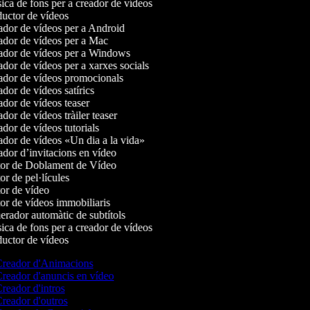
ca de fons per a creador de vídeos
uctor de vídeos
dor de vídeos per a Android
dor de vídeos per a Mac
dor de vídeos per a Windows
dor de vídeos per a xarxes socials
dor de vídeos promocionals
dor de vídeos satírics
dor de vídeos teaser
dor de vídeos tràiler teaser
dor de vídeos tutorials
dor de vídeos «Un dia a la vida»
dor d’invitacions en vídeo
or de Doblament de Vídeo
r de pel·lícules
or de vídeo
or de vídeos immobiliaris
rador automàtic de subtítols
ca de fons per a creador de vídeos
uctor de vídeos
reador d'Animacions
reador d'anuncis en vídeo
reador d'intros
reador d'outros