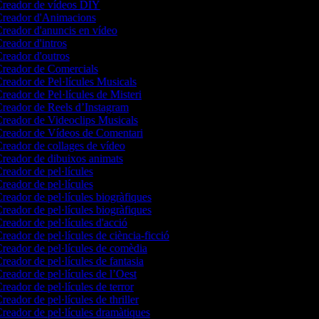
reador de vídeos DIY
reador d'Animacions
reador d'anuncis en vídeo
reador d'intros
reador d'outros
reador de Comercials
reador de Pel·lícules Musicals
reador de Pel·lícules de Misteri
reador de Reels d’Instagram
reador de Videoclips Musicals
reador de Vídeos de Comentari
reador de collages de vídeo
reador de dibuixos animats
reador de pel·lícules
reador de pel·lícules
reador de pel·lícules biogràfiques
reador de pel·lícules biogràfiques
reador de pel·lícules d'acció
reador de pel·lícules de ciència-ficció
reador de pel·lícules de comèdia
reador de pel·lícules de fantasia
reador de pel·lícules de l’Oest
reador de pel·lícules de terror
reador de pel·lícules de thriller
reador de pel·lícules dramàtiques