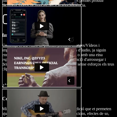
part del teu flux de treball, Speechify Studio et permet produir
fàcilment vídeos de podcast per a la teva audiència.
Importa el teu vídeo
Comença el teu vídeo de podcast prement Imatges/Vídeos i
important-hi el teu contingut de vídeo i fitxers d'àudio, ja siguin
enregistrats amb el teu iPhone, iPad, webcam o amb una eina
específica de gravació de vídeo. Utilitza la funció d'arrossegar i
deixar anar de l'editor de vídeo per organitzar sense esforços els teus
clips de vídeo i d'àudio.
Construeix el teu vídeo de podcast
Millora el teu vídeo de podcast amb eines d'edició que et permeten
ajustar l'àudio i afegir subtítols amb IA, transicions, efectes de so,