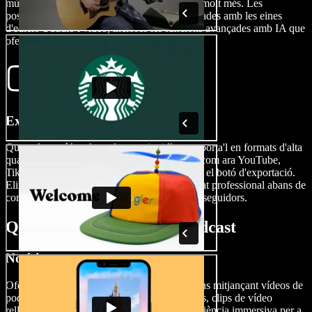
música de fons, tipografies, superposicions i molt més. Les
possibilitats d'edició són pràcticament il·limitades amb les eines
d'edició d'àudio i vídeo, incloses les funcions avançades amb IA que
ofereix Speechify Studio.
Exporta el teu vídeo de podcast
Quan el teu vídeo de podcast estigui llest, exporta'l en formats d'alta
qualitat adequats per a diverses plataformes, com ara YouTube,
TikTok, Reels i altres xarxes socials, prement el botó d'exportació.
Elimina marques d'aigua i assegura't un acabat professional abans de
compartir el teu contingut amb subscriptors i seguidors.
Quan utilitzar vídeos de podcast
Notícies
Ofereix notícies d'última hora o actualitzacions mitjançant vídeos de
podcast visuals i atractius. Utilitza animacions, clips de vídeo
rellevants i àudio d'estudi per crear una experiència immersiva per a