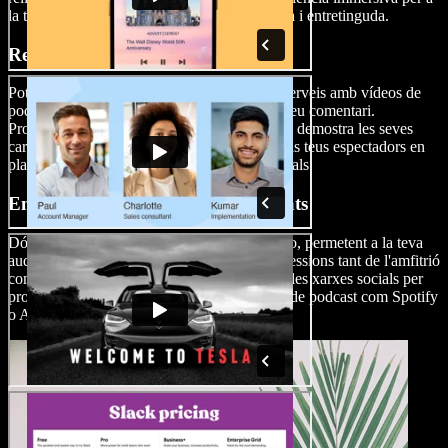
la teva audiència, i així mantenir-la informada i entretinguda.
Ressenyes
Potencia les teves ressenyes de productes o serveis amb vídeos de
podcast, mostrant imatges juntament amb el teu comentari.
Proporciona una visió completa del producte, demostra les seves
característiques i crea contingut atractiu per als teus espectadors en
plataformes com YouTube i altres xarxes socials.
Entrevistes i participacions d'invitats
Dóna vida a les teves entrevistes amb el vídeo, permetent a la teva
audiència connectar amb les emocions i expressions tant de l'amfitrió
com dels convidats. Comparteix fragments a les xarxes socials per
promocionar l'episodi complet a plataformes de podcast com Spotify
o Apple Podcasts.