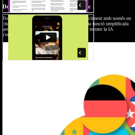
Doblador automàtic amb un sol clic
Tradueix i dobla els teus vídeos de podcast fàcilment amb només un
clic, ampliant l'abast del teu contingut. Aquesta funció simplificada
permet als creadors centrar-se en la creativitat mentre la IA
s'encarrega de la sincronització àudio-vídeo.