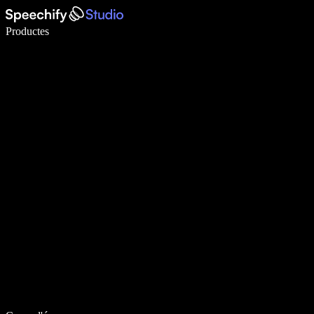
Escriu 5× més ràpid amb la veu
Productes
Més informació