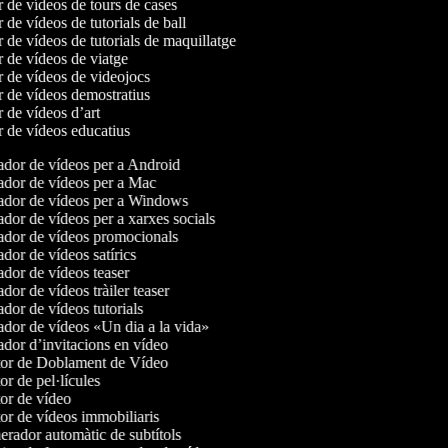
r de vídeos de tours de cases
r de vídeos de tutorials de ball
r de vídeos de tutorials de maquillatge
r de vídeos de viatge
r de vídeos de videojocs
r de vídeos demostratius
r de vídeos d’art
r de vídeos educatius
dor de vídeos per a Android
dor de vídeos per a Mac
dor de vídeos per a Windows
dor de vídeos per a xarxes socials
dor de vídeos promocionals
dor de vídeos satírics
dor de vídeos teaser
dor de vídeos tràiler teaser
dor de vídeos tutorials
dor de vídeos «Un dia a la vida»
dor d’invitacions en vídeo
or de Doblament de Vídeo
r de pel·lícules
or de vídeo
or de vídeos immobiliaris
rador automàtic de subtítols