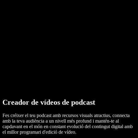
Convertidor de PDF a àudio
Preus
Generador de veu amb IA
Històries d'usuaris
Llegeix Google Docs en veu alta
Casos d'èxit B2B
Canviador de veu amb IA
Ressenyes
Aplicacions que llegeixen textos
Premsa
Llegeix-m'ho
Lector de text a veu
Empresa
Contacta amb vendes
Speechify per a empreses i educació
Speechify per a Access to Work
Speechify per a DSA
Agents de veu SIMBA
Speechify per a desenvolupadors
Creador de vídeos de podcast
Fes créixer el teu podcast amb recursos visuals atractius, connecta
amb la teva audiència a un nivell més profund i mantén-te al
capdavant en el món en constant evolució del contingut digital amb
el millor programari d'edició de vídeo.