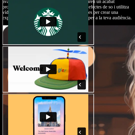
avançades d'edició d'àudio i vídeo que asseguren un acabat
professional. Elimina sorolls de fons, afegeix efectes de so i utilitza
vídeos lliures de drets, música de fons i imatges per crear una
experiència audiovisual amb qualitat d'estudi per a la teva audiència.