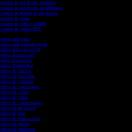
reador de pel·lícules familiars
reador de pel·lícules romàntiques
reador de tràilers de pel·lícules
reador de vlogs
reador de vídeos ASMR
reador de vídeos DIY
 vídeos amb fotos
 vídeos amb pantalla verda
 vídeos amb veu en off
vídeos d'entrevistes
vídeos d'exercicis
 vídeos d'unboxing
 vídeos de TikTok
 vídeos de YouTube
 vídeos de comèdia
 vídeos de contacontes
 vídeos de cotxes
 vídeos de cuina
vídeos de curtmetratges
 vídeos de decoració
vídeos de fans
vídeos de fashion haul
vídeos de fitness
vídeos de jardineria