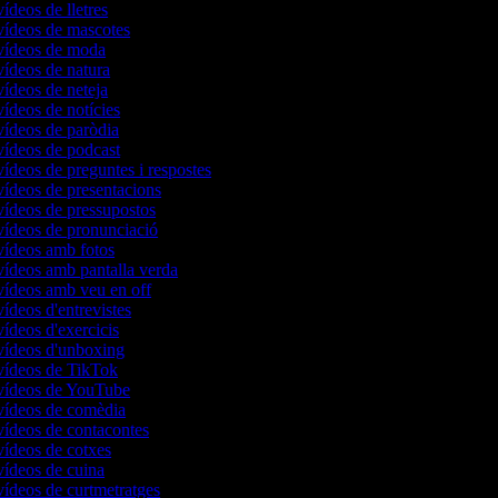
vídeos de lletres
 vídeos de mascotes
 vídeos de moda
vídeos de natura
vídeos de neteja
vídeos de notícies
 vídeos de paròdia
 vídeos de podcast
vídeos de preguntes i respostes
vídeos de presentacions
 vídeos de pressupostos
 vídeos de pronunciació
 vídeos amb fotos
 vídeos amb pantalla verda
 vídeos amb veu en off
vídeos d'entrevistes
vídeos d'exercicis
 vídeos d'unboxing
 vídeos de TikTok
 vídeos de YouTube
 vídeos de comèdia
 vídeos de contacontes
 vídeos de cotxes
 vídeos de cuina
vídeos de curtmetratges