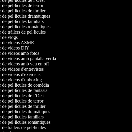
r de pel·lícules de l’Oest
r de pel·lícules de terror
r de pel·lícules de thriller
r de pel·lícules dramàtiques
r de pel·lícules familiars
r de pel·lícules romàntiques
r de tràilers de pel·lícules
or de vlogs
or de vídeos ASMR
or de vídeos DIY
r de vídeos amb fotos
r de vídeos amb pantalla verda
r de vídeos amb veu en off
r de vídeos d'entrevistes
r de vídeos d'exercicis
or de vídeos d'unboxing
r de pel·lícules de comèdia
r de pel·lícules de fantasia
r de pel·lícules de l’Oest
r de pel·lícules de terror
r de pel·lícules de thriller
r de pel·lícules dramàtiques
r de pel·lícules familiars
r de pel·lícules romàntiques
r de tràilers de pel·lícules