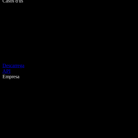
Casos d'ús
Descarrega
API
Empresa