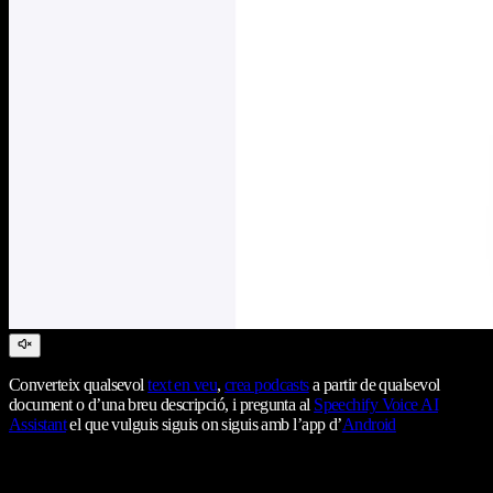
Converteix qualsevol
text en veu
,
crea podcasts
a partir de qualsevol
document o d’una breu descripció, i pregunta al
Speechify Voice AI
Assistant
el que vulguis siguis on siguis amb l’app d’
Android