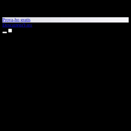
Prova-ho gratis
Descarrega'l ara
Productes
Text a veu
Aplicacions per a iPhone i iPad
Aplicació per a Android
Extensió per al Chrome
Extensió per a l'Edge
Aplicació web
Aplicació per al Mac