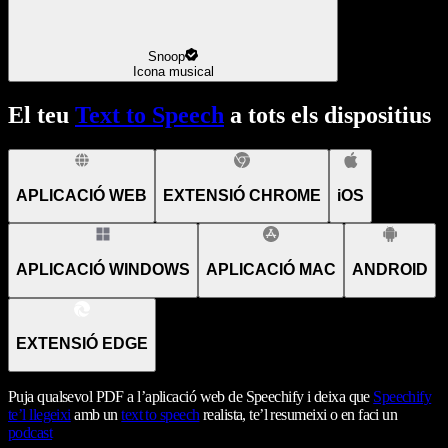
Snoop
Icona musical
El teu
Text to Speech
a tots els dispositius
APLICACIÓ WEB
EXTENSIÓ CHROME
iOS
APLICACIÓ WINDOWS
APLICACIÓ MAC
ANDROID
EXTENSIÓ EDGE
Puja qualsevol PDF a l’aplicació web de Speechify i deixa que
Speechify
te’l llegeixi
amb un
text to speech
realista, te’l resumeixi o en faci un
podcast