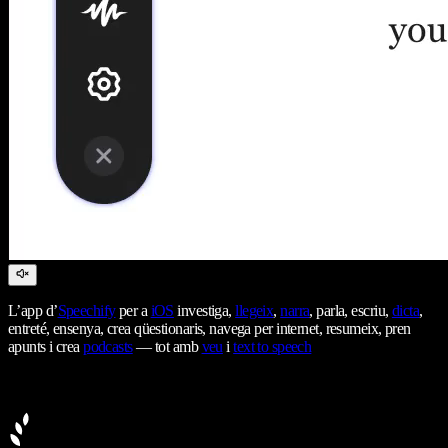
L’app d’
Speechify
per a
iOS
investiga,
llegeix
,
narra
, parla, escriu,
dicta
,
entreté, ensenya, crea qüestionaris, navega per internet, resumeix, pren
apunts i crea
podcasts
— tot amb
veu
i
text to speech