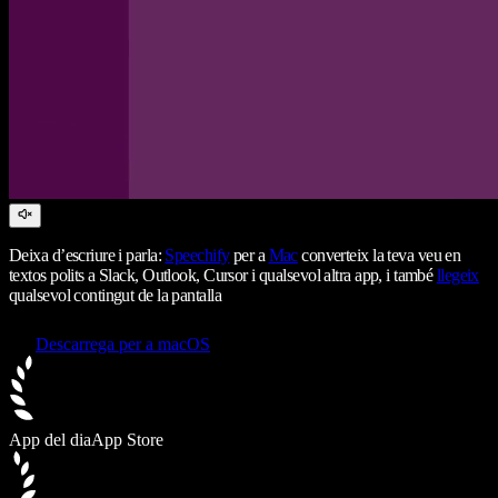
Deixa d’escriure i parla:
Speechify
per a
Mac
converteix la teva veu en
textos polits a Slack, Outlook, Cursor i qualsevol altra app, i també
llegeix
qualsevol contingut de la pantalla
Descarrega per a macOS
App del dia
App Store