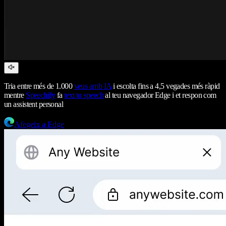
Tria entre més de 1.000
veus amb IA
i escolta fins a 4,5 vegades més ràpid
mentre
Speechify
fa
text to speech
al teu navegador Edge i et respon com
un assistent personal
Afegeix a Edge