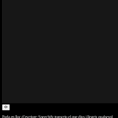
Parla en lloc d’escriure: Speechify transcriu el que dius i llegeix qualsevol