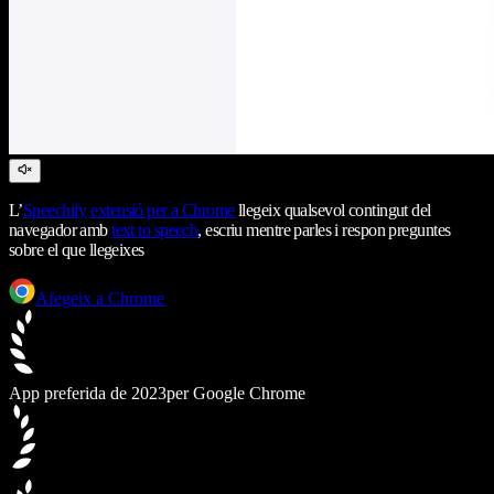
L’
Speechify
extensió per a Chrome
llegeix qualsevol contingut del
navegador amb
text to speech
, escriu mentre parles i respon preguntes
sobre el que llegeixes
Afegeix a Chrome
App preferida de 2023
per Google Chrome