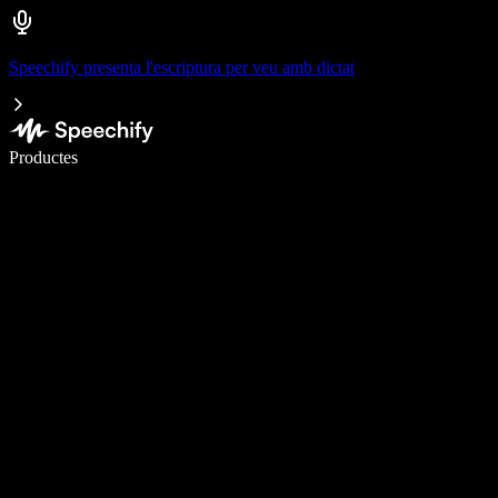
Speechify presenta l'escriptura per veu amb dictat
Escriu 5× més ràpid amb la veu
Productes
Més informació