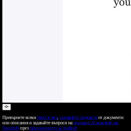
Превърнете всеки
текст в реч
,
създавайте подкасти
от документи
или описания и задавайте въпроси на
гласовия AI асистент на
Speechify
през
приложението за Android