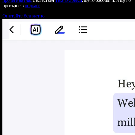
прочете на глас
с естествен
Text-to-Speech
, ще го обобщи или ще го
превърне в
подкаст
Опитайте безплатно