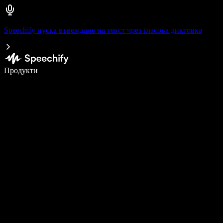
Speechify пуска въвеждане на текст чрез гласова диктовка
Пишете 5× по-бързо с гласово въвеждане
Продукти
Научете повече