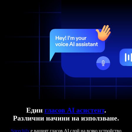
Един
гласов AI асистент
.
Различни начини на използване.
Speechify
е вашият гласов AI слой на всяко устройство