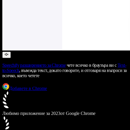
Speechify
разширението за Chrome
чете всичко в браузъра ви с
Text-
to-Speech
, въвежда текст, докато говорите, и отговаря на въпроси за
всичко, което четете
Добавете в Chrome
Любимо приложение за 2023
от Google Chrome