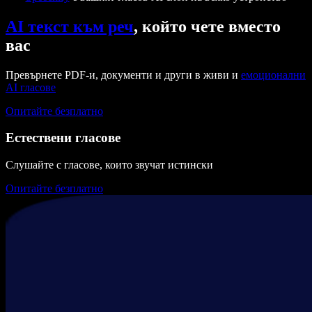
AI текст към реч
, който чете вместо
вас
Превърнете PDF-и, документи и други в живи и
емоционални
AI гласове
Опитайте безплатно
Естествени гласове
Слушайте с гласове, които звучат истински
Опитайте безплатно