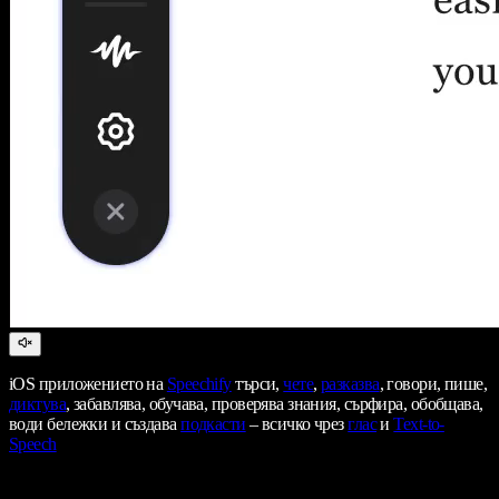
iOS приложението на
Speechify
търси,
чете
,
разказва
, говори, пише,
диктува
, забавлява, обучава, проверява знания, сърфира, обобщава,
води бележки и създава
подкасти
– всичко чрез
глас
и
Text-to-
Speech