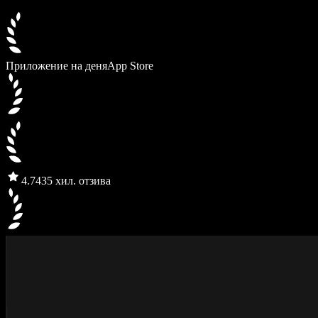
Приложение на деня
App Store
4.7
435 хил. отзива