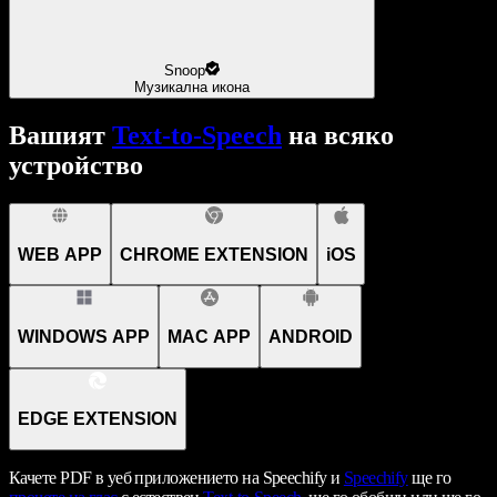
Snoop
Музикална икона
Вашият
Text-to-Speech
на всяко
устройство
WEB APP
CHROME EXTENSION
iOS
WINDOWS APP
MAC APP
ANDROID
EDGE EXTENSION
Качете PDF в уеб приложението на Speechify и
Speechify
ще го