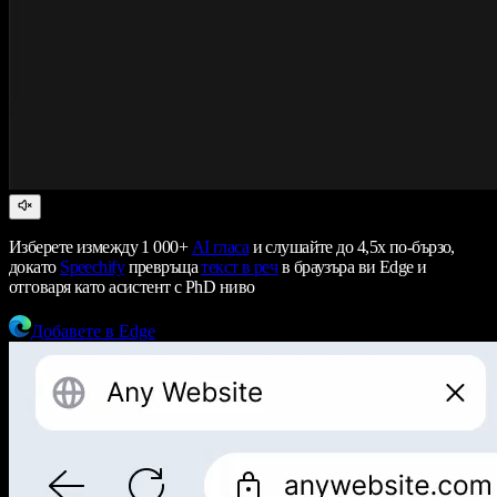
Изберете измежду 1 000+
AI гласа
и слушайте до 4,5x по-бързо,
докато
Speechify
превръща
текст в реч
в браузъра ви Edge и
отговаря като асистент с PhD ниво
Добавете в Edge