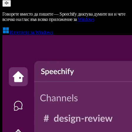
Говорете вместо да пишете — Speechify диктува думите ви и чете
всичко на глас във всяко приложение за
Windows
Изтеглете за Windows