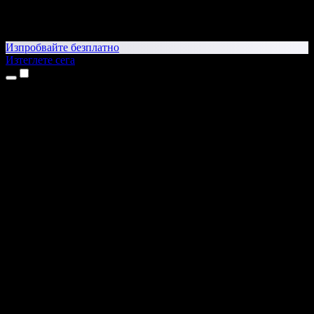
Изпробвайте безплатно
Изтеглете сега
Продукти
Текст в реч
Приложения за iPhone и iPad
Приложение за Android
Разширение за Chrome
Разширение за Edge
Уеб приложение
Приложение за Mac
Приложение за Windows