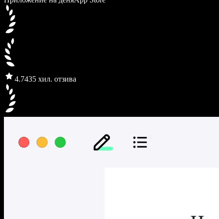
4.7
435 хил. отзива