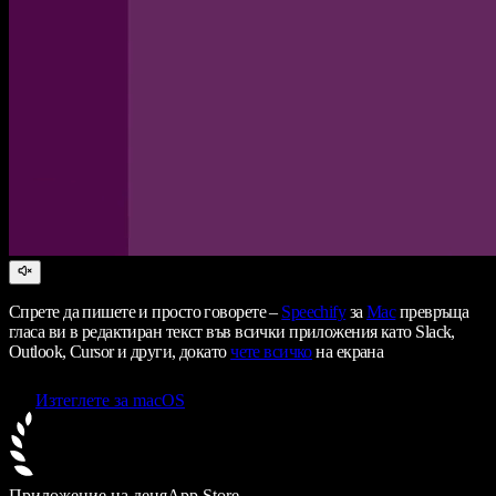
Спрете да пишете и просто говорете –
Speechify
за
Mac
превръща
гласа ви в редактиран текст във всички приложения като Slack,
Outlook, Cursor и други, докато
чете всичко
на екрана
Изтеглете за macOS
Приложение на деня
App Store