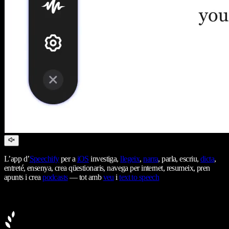
L’app d’
Speechify
per a
iOS
investiga,
llegeix
,
narra
, parla, escriu,
dicta
,
entreté, ensenya, crea qüestionaris, navega per internet, resumeix, pren
apunts i crea
podcasts
— tot amb
veu
i
text to speech