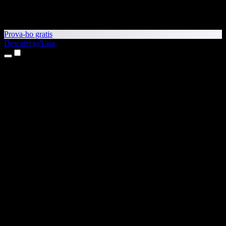
Prova-ho gratis
Descarrega'l ara
Productes
Text a veu
Aplicacions per a iPhone i iPad
Aplicació per a Android
Extensió per al Chrome
Extensió per a l'Edge
Aplicació web
Aplicació per al Mac