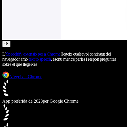
L’
Speechify
extensió per a Chrome
llegeix qualsevol contingut del
navegador amb
text to speech
, escriu mentre parles i respon preguntes
sobre el que llegeixes
Afegeix a Chrome
App preferida de 2023
per Google Chrome