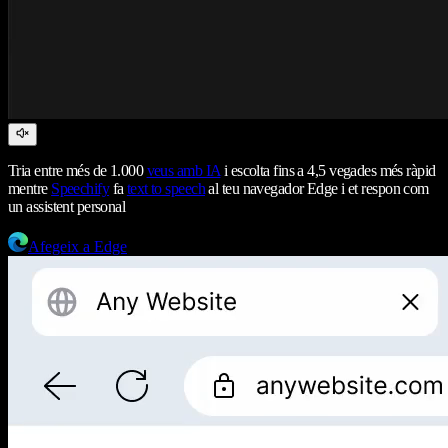
Tria entre més de 1.000
veus amb IA
i escolta fins a 4,5 vegades més ràpid
mentre
Speechify
fa
text to speech
al teu navegador Edge i et respon com
un assistent personal
Afegeix a Edge