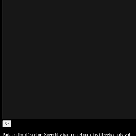
Parla en lloc d’escriure: Speechify transcriu el que dius i llegeix qualsevol