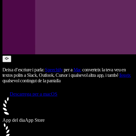
Deixa d’escriure i parla:
Speechify
per a
Mac
converteix la teva veu en
textos polits a Slack, Outlook, Cursor i qualsevol altra app, i també
llegeix
qualsevol contingut de la pantalla
Descarrega per a macOS
App del dia
App Store