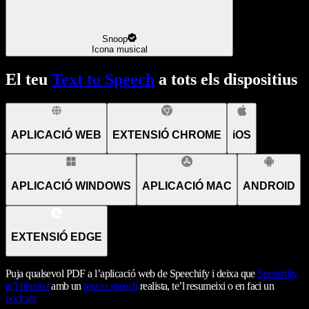
Snoop
Icona musical
El teu
Text to Speech
a tots els dispositius
APLICACIÓ WEB
EXTENSIÓ CHROME
iOS
APLICACIÓ WINDOWS
APLICACIÓ MAC
ANDROID
EXTENSIÓ EDGE
Puja qualsevol PDF a l’aplicació web de Speechify i deixa que
Speechify
te’l llegeixi
amb un
text to speech
realista, te’l resumeixi o en faci un
podcast