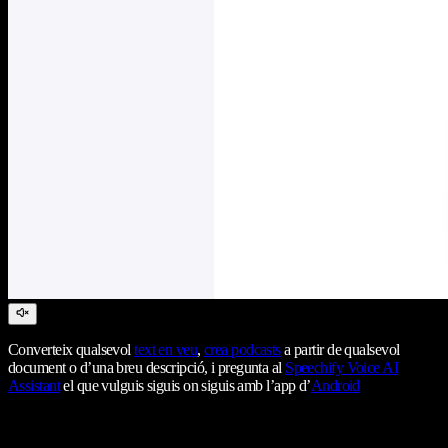
Converteix qualsevol
text en veu
,
crea podcasts
a partir de qualsevol
document o d’una breu descripció, i pregunta al
Speechify Voice AI
Assistant
el que vulguis siguis on siguis amb l’app d’
Android