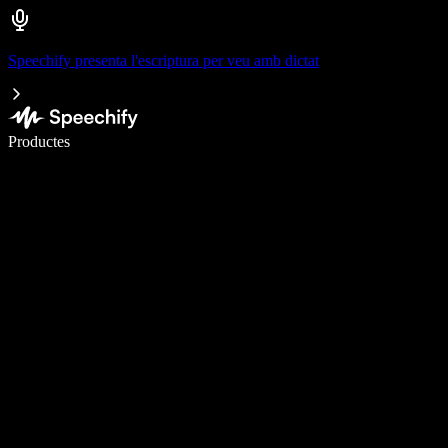
Speechify presenta l'escriptura per veu amb dictat
Escriu 5× més ràpid amb la veu
Productes
Més informació