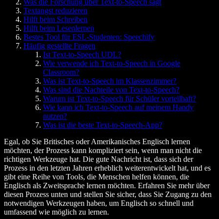
Was die Forschung über Text-to-Speech sagt
Textangst reduzieren
Hilft beim Schreiben
Hilft beim Lesenlernen
Bestes Tool für ESL-Studenten: Speechify
Häufig gestellte Fragen
Ist Text-to-Speech UDL?
Wie verwende ich Text-to-Speech in Google
Classroom?
Was ist Text-to-Speech im Klassenzimmer?
Was sind die Nachteile von Text-to-Speech?
Warum ist Text-to-Speech für Schüler vorteilhaft?
Wie kann ich Text-to-Speech auf meinem Handy
nutzen?
Was ist die beste Text-to-Speech-App?
Egal, ob Sie Britisches oder Amerikanisches Englisch lernen
möchten, der Prozess kann kompliziert sein, wenn man nicht die
richtigen Werkzeuge hat. Die gute Nachricht ist, dass sich der
Prozess in den letzten Jahren erheblich weiterentwickelt hat, und es
gibt eine Reihe von Tools, die Menschen helfen können, die
Englisch als Zweitsprache lernen möchten. Erfahren Sie mehr über
diesen Prozess unten und stellen Sie sicher, dass Sie Zugang zu den
notwendigen Werkzeugen haben, um Englisch so schnell und
umfassend wie möglich zu lernen.