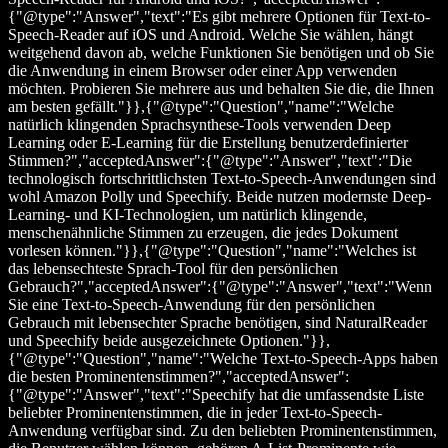
{"@type":"Answer","text":"Es gibt mehrere Optionen für Text-to-
Speech-Reader auf iOS und Android. Welche Sie wählen, hängt
weitgehend davon ab, welche Funktionen Sie benötigen und ob Sie
die Anwendung in einem Browser oder einer App verwenden
möchten. Probieren Sie mehrere aus und behalten Sie die, die Ihnen
am besten gefällt."}},{"@type":"Question","name":"Welche
natürlich klingenden Sprachsynthese-Tools verwenden Deep
Learning oder E-Learning für die Erstellung benutzerdefinierter
Stimmen?","acceptedAnswer":{"@type":"Answer","text":"Die
technologisch fortschrittlichsten Text-to-Speech-Anwendungen sind
wohl Amazon Polly und Speechify. Beide nutzen modernste Deep-
Learning- und KI-Technologien, um natürlich klingende,
menschenähnliche Stimmen zu erzeugen, die jedes Dokument
vorlesen können."}},{"@type":"Question","name":"Welches ist
das lebensechteste Sprach-Tool für den persönlichen
Gebrauch?","acceptedAnswer":{"@type":"Answer","text":"Wenn
Sie eine Text-to-Speech-Anwendung für den persönlichen
Gebrauch mit lebensechter Sprache benötigen, sind NaturalReader
und Speechify beide ausgezeichnete Optionen."}},
{"@type":"Question","name":"Welche Text-to-Speech-Apps haben
die besten Prominentenstimmen?","acceptedAnswer":
{"@type":"Answer","text":"Speechify hat die umfassendste Liste
beliebter Prominentenstimmen, die in jeder Text-to-Speech-
Anwendung verfügbar sind. Zu den beliebten Prominentenstimmen,