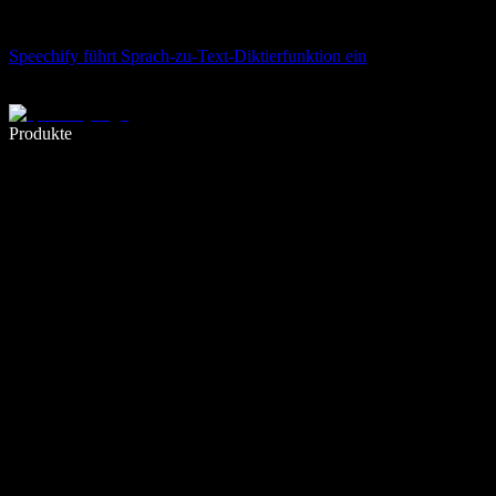
Speechify führt Sprach-zu-Text-Diktierfunktion ein
5× schneller schreiben mit Spracheingabe
Produkte
Mehr erfahren