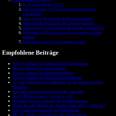
Ist Text-to-Speech UDL?
Wie verwende ich Text-to-Speech in Google
Classroom?
Was ist Text-to-Speech im Klassenzimmer?
Was sind die Nachteile von Text-to-Speech?
Warum ist Text-to-Speech für Schüler vorteilhaft?
Wie kann ich Text-to-Speech auf meinem Handy
nutzen?
Was ist die beste Text-to-Speech-App?
Empfohlene Beiträge
AP U.S. History Lernmaterial & Vorbereitung
Text-to-Speech für Jurastudenten
Text-to-Speech für Medizinstudenten
Top 8 Produkte der künstlichen Intelligenz
13 Top-Alternativen zu Memrise für das Erlernen neuer
Sprachen
Wie man den besten Word-Reader auswählt
Apple Books Kosten - Lohnt es sich?
Nutzung von KI-Tools für das Englischlernen
Hören Sie alle Wörter des Spelling Bee 2022 - Stufe drei
SAT Audio-Lernmaterial & Vorbereitung
MCAT Audio-Lernmaterial und Vorbereitung