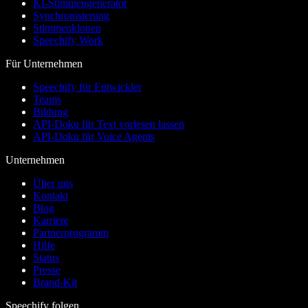
KI-Stimmengenerator
Synchronisierung
Stimmenklonen
Speechify Work
Für Unternehmen
Speechify für Entwickler
Teams
Bildung
API-Doku für Text vorlesen lassen
API-Doku für Voice Agents
Unternehmen
Über uns
Kontakt
Blog
Karriere
Partnerprogramm
Hilfe
Status
Presse
Brand-Kit
Speechify folgen