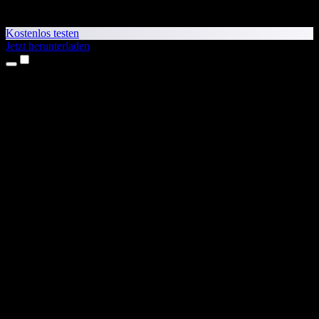
Kostenlos testen
Jetzt herunterladen
Produkte
Texte vorlesen lassen
iPhone- & iPad-Apps
Android-App
Chrome-Erweiterung
Edge-Erweiterung
Web-App
Mac-App
Windows-App
KI-Stimmengenerator
Voice-over
Synchronisierung
Stimmenklonen