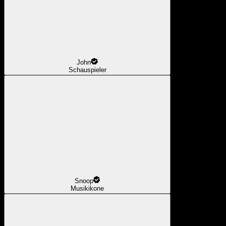
John
Schauspieler
Snoop
Musikikone