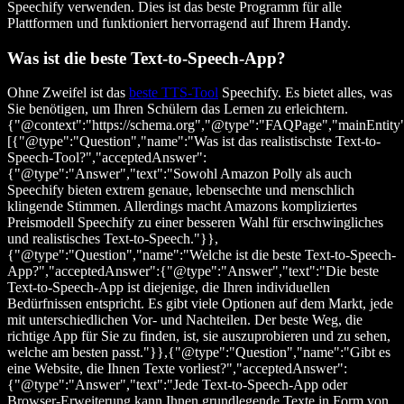
Speechify verwenden. Dies ist das beste Programm für alle
Plattformen und funktioniert hervorragend auf Ihrem Handy.
Was ist die beste Text-to-Speech-App?
Ohne Zweifel ist das
beste TTS-Tool
Speechify. Es bietet alles, was
Sie benötigen, um Ihren Schülern das Lernen zu erleichtern.
{"@context":"https://schema.org","@type":"FAQPage","mainEntity
[{"@type":"Question","name":"Was ist das realistischste Text-to-
Speech-Tool?","acceptedAnswer":
{"@type":"Answer","text":"Sowohl Amazon Polly als auch
Speechify bieten extrem genaue, lebensechte und menschlich
klingende Stimmen. Allerdings macht Amazons kompliziertes
Preismodell Speechify zu einer besseren Wahl für erschwingliches
und realistisches Text-to-Speech."}},
{"@type":"Question","name":"Welche ist die beste Text-to-Speech-
App?","acceptedAnswer":{"@type":"Answer","text":"Die beste
Text-to-Speech-App ist diejenige, die Ihren individuellen
Bedürfnissen entspricht. Es gibt viele Optionen auf dem Markt, jede
mit unterschiedlichen Vor- und Nachteilen. Der beste Weg, die
richtige App für Sie zu finden, ist, sie auszuprobieren und zu sehen,
welche am besten passt."}},{"@type":"Question","name":"Gibt es
eine Website, die Ihnen Texte vorliest?","acceptedAnswer":
{"@type":"Answer","text":"Jede Text-to-Speech-App oder
Browser-Erweiterung kann Ihnen grundlegende Texte in Form von