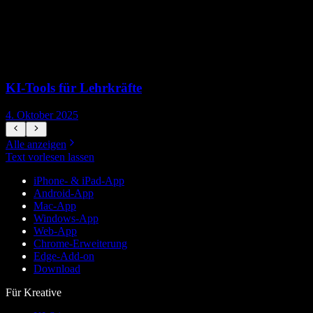
KI‑Tools für Lehrkräfte
4. Oktober 2025
7
Alle anzeigen
Text vorlesen lassen
iPhone- & iPad-App
Android-App
Mac-App
Windows-App
Web-App
Chrome-Erweiterung
Edge-Add-on
Download
Für Kreative