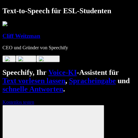
Text-to-Speech für ESL-Studenten
Cliff Weitzman
CEO und Gründer von Speechify
Speechify, Ihr
Voice-KI
-Assistent für
Text vorlesen lassen
,
Spracheingabe
und
schnelle Antworten
.
Kostenlos testen