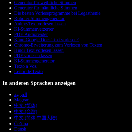
Generator für weibliche Stimmen
Generator für männliche Stimmen
Die besten Vorleseprogramme bei Legasthenie
Roboter-Stimmengenerator
Anime-Text vorlesen lassen
KI-Stimmenverzerrer
PDF-Audioreader
Kann Google Docs Text vorlesen?
Chrome-Erweiterung zum Vorlesen von Texten
Hindi-Text vorlesen lassen
PDF vorlesen lassen
KI-Stimmengenerator
Texto a Voz
Leitor de Texto
In anderen Sprachen anzeigen
العربية
Magyar
中文 (简体)
中文 (台灣)
中文 (简体 中国大陆)
Čeština
Dansk