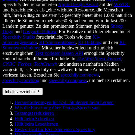
Speechify den renommierten
Apple Design Award
auf der
WWDC
und bezeichnete es als „eine wichtige Ressource, die Menschen
hilft, ihren Alltag zu meistern“. Speechify bietet über 1.000 natürlich
klingende Stimmen in mehr als 60 Sprachen und wird in fast 200
Ländern genutzt. Zu den prominenten Stimmen gehören
Snoop
Dogg
und
Gwyneth Paltrow
. Für Kreative und Unternehmen bietet
Speechify Studio
fortschrittliche Tools wie den
KI-
Stimmengenerator
,
KI-Stimmenklonen
,
KI-Dubbing
und den
KI-
Stimmenveränderer
. Mit seiner hochwertigen und zugleich
erschwinglichen
Text-vorlesen-lassen-API
ermöglicht Speechify
zudem branchenführende Produkte. In
The Wall Street Journal
,
CNBC
,
Forbes
,
TechCrunch
und anderen namhaften Medien
vorgestellt, ist Speechify der weltweit führende Anbieter für Text
vorlesen lassen. Besuchen Sie
speechify.com/news
,
speechify.com/blog
und
speechify.com/press
, um mehr zu erfahren.
Inhaltsverzeichnis
Herausforderungen für ESL-Studenten beim Lernen
Was die Forschung über Text-to-Speech sagt
Textangst reduzieren
Hilft beim Schreiben
Hilft beim Lesenlernen
Bestes Tool für ESL-Studenten: Speechify
Häufig gestellte Fragen