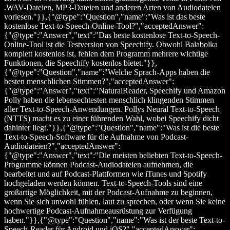
.WAV-Dateien, MP3-Dateien und anderen Arten von Audiodateien
vorlesen."}},{"@type":"Question","name":"Was ist das beste
kostenlose Text-to-Speech-Online-Tool?","acceptedAnswer":
{"@type":"Answer","text":"Das beste kostenlose Text-to-Speech-
Online-Tool ist die Testversion von Speechify. Obwohl Balabolka
komplett kostenlos ist, fehlen dem Programm mehrere wichtige
Funktionen, die Speechify kostenlos bietet."}},
{"@type":"Question","name":"Welche Sprach-Apps haben die
besten menschlichen Stimmen?","acceptedAnswer":
{"@type":"Answer","text":"NaturalReader, Speechify und Amazon
Polly haben die lebensechtesten menschlich klingenden Stimmen
aller Text-to-Speech-Anwendungen. Pollys Neural Text-to-Speech
(NTTS) macht es zu einer führenden Wahl, wobei Speechify dicht
dahinter liegt."}},{"@type":"Question","name":"Was ist die beste
Text-to-Speech-Software für die Aufnahme von Podcast-
Audiodateien?","acceptedAnswer":
{"@type":"Answer","text":"Die meisten beliebten Text-to-Speech-
Programme können Podcast-Audiodateien aufnehmen, die
bearbeitet und auf Podcast-Plattformen wie iTunes und Spotify
hochgeladen werden können. Text-to-Speech-Tools sind eine
großartige Möglichkeit, mit der Podcast-Aufnahme zu beginnen,
wenn Sie sich unwohl fühlen, laut zu sprechen, oder wenn Sie keine
hochwertige Podcast-Aufnahmeausrüstung zur Verfügung
haben."}},{"@type":"Question","name":"Was ist der beste Text-to-
Speech-Reader für Android und iOS?","acceptedAnswer":