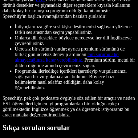
türünü destekler ve piyasadaki diğer seçeneklere kıyasla kullanımı
daha kolay bir konuşma programı olduğu kanıtlanmıştır.
Speechify'ın başlıca avantajlarından bazıları şunlardır:
İhtiyaçlarınıza göre sesi kişiselleştirmenizi sağlayan yüzlerce
farklı ses arasından seçim yapabilirsiniz.
Onlarca dili destekler; böylece neredeyse her dili İngilizceye
çevirebilirsiniz.
Ücretsiz bir sürümü vardır; ayrıca premium sürümünü de
birkaç gün ücretsiz deneyip ardından
tam sürümü alıp
almayacağınıza karar verebilirsiniz.
Premium sürüm, metni bir
dilden diğerine anında çevirmenizi sağlar.
Programda, ilerledikçe içerikleri işaretleyip vurgulamanızı
sağlayan bir vurgulama aracı bulunur. Böylece bazı
kelimelerin nasıl telaffuz edildiğini daha kolay
öğrenebilirsiniz.
Speechify, pek çok podcastte övgüyle söz edilen bir araçtır ve neden
ESL öğrencileri için en iyi programlardan biri olduğu açıkça
görülmektedir. İngilizce öğrenmek ya da öğretmek istiyorsanız bu
aracı mutlaka değerlendirmelisiniz.
Sıkça sorulan sorular