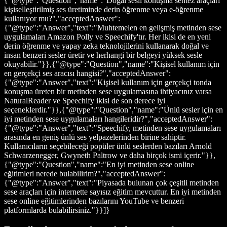
{"@type":"Question","name":"Doğal sesli konuşma sentez araçları
kişiselleştirilmiş ses üretiminde derin öğrenme veya e-öğrenme
kullanıyor mu?","acceptedAnswer":
{"@type":"Answer","text":"Muhtemelen en gelişmiş metinden sese
uygulamaları Amazon Polly ve Speechify'tır. Her ikisi de en yeni
derin öğrenme ve yapay zeka teknolojilerini kullanarak doğal ve
insan benzeri sesler üretir ve herhangi bir belgeyi yüksek sesle
okuyabilir."}},{"@type":"Question","name":"Kişisel kullanım için
en gerçekçi ses aracısı hangisi?","acceptedAnswer":
{"@type":"Answer","text":"Kişisel kullanım için gerçekçi tonda
konuşma üreten bir metinden sese uygulamasına ihtiyacınız varsa
NaturalReader ve Speechify ikisi de son derece iyi
seçeneklerdir."}},{"@type":"Question","name":"Ünlü sesler için en
iyi metinden sese uygulamaları hangileridir?","acceptedAnswer":
{"@type":"Answer","text":"Speechify, metinden sese uygulamaları
arasında en geniş ünlü ses yelpazelerinden birine sahiptir.
Kullanıcıların seçebileceği popüler ünlü seslerden bazıları Arnold
Schwarzenegger, Gwyneth Paltrow ve daha birçok ismi içerir."}},
{"@type":"Question","name":"En iyi metinden sese online
eğitimleri nerede bulabilirim?","acceptedAnswer":
{"@type":"Answer","text":"Piyasada bulunan çok çeşitli metinden
sese araçları için internette sayısız eğitim mevcuttur. En iyi metinden
sese online eğitimlerinden bazılarını YouTube ve benzeri
platformlarda bulabilirsiniz."}}]}