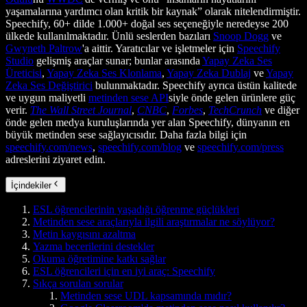
yaşamalarına yardımcı olan kritik bir kaynak” olarak nitelendirmiştir.
Speechify, 60+ dilde 1.000+ doğal ses seçeneğiyle neredeyse 200
ülkede kullanılmaktadır. Ünlü seslerden bazıları
Snoop Dogg
ve
Gwyneth Paltrow
'a aittir. Yaratıcılar ve işletmeler için
Speechify
Studio
gelişmiş araçlar sunar; bunlar arasında
Yapay Zeka Ses
Üreticisi
,
Yapay Zeka Ses Klonlama
,
Yapay Zeka Dublaj
ve
Yapay
Zeka Ses Değiştirici
bulunmaktadır. Speechify ayrıca üstün kalitede
ve uygun maliyetli
metinden sese API
siyle önde gelen ürünlere güç
verir.
The Wall Street Journal
,
CNBC
,
Forbes
,
TechCrunch
ve diğer
önde gelen medya kuruluşlarında yer alan Speechify, dünyanın en
büyük metinden sese sağlayıcısıdır. Daha fazla bilgi için
speechify.com/news
,
speechify.com/blog
ve
speechify.com/press
adreslerini ziyaret edin.
İçindekiler
ESL öğrencilerinin yaşadığı öğrenme güçlükleri
Metinden sese araçlarıyla ilgili araştırmalar ne söylüyor?
Metin kaygısını azaltma
Yazma becerilerini destekler
Okuma öğretimine katkı sağlar
ESL öğrencileri için en iyi araç: Speechify
Sıkça sorulan sorular
Metinden sese UDL kapsamında mıdır?