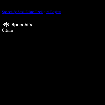
Speechify Sesli Dikte Özelliğini Başlattı
Sesli yazmayla 5 kat daha hızlı yazın
Ürünler
Daha Fazlasını Öğrenin