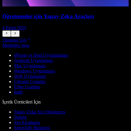
Öğretmenler için Yapay Zeka Araçları
İ
4 Ekim 2025
7
Tümünü Gör
Metinden Sese
iPhone ve iPad Uygulamaları
Android Uygulaması
Mac Uygulaması
Windows Uygulaması
Web Uygulaması
Chrome Uzantısı
Edge Uzantısı
İndir
İçerik Üreticileri İçin
Yapay Zeka Ses Oluşturucu
Dublaj
Ses Klonlama
Speechify Business