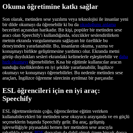
Okuma öğretimine katkı sağlar
Son olarak, metinden sese yazılımı veya teknolojisi ile insanlar yeni
bir dilde okumayı da öğrenebilir ki bu da
okuduğunu anlama
becerileri açısından harikadır. Bir kişi, popüler bir metinden sese
aracı olan Speechify'ı kullandığında, sözcükler seslendirilirken
metnin ekranda vurgulanmasını sağlayan bir özellikle bu
deneyimden yararlanabilir. Bu, insanların okuma, yazma ve
konuşmayı birlikte geliştirmesine yardımcı olur. Ekranda metni
görüp duydukları sesleri ekrandaki kelimelerle eşleştirebilir ve
daha
hızlı okumayı
öğrenebilirler. Kısa bir eğitimle kullanıcılar aracın
sunduğu özelliklerden en iyi şekilde yararlanabilir, İngilizce
okumayı ve konuşmayı öğrenebilirler. Bu nedenle metinden sese
araçları, İngilizce öğrenme sürecinin ayrılmaz bir parçasıdır.
ESL öğrencileri için en iyi araç:
Speechify
ESL öğretmenlerinin çoğu, öğrencilerine eğitim verirken
kullanabilecekleri bir metinden sese okuyucu arayışında ve en güçlü
seçeneklerin başında Speechify gelir. Bu araç, gelişmiş
işlevselliğiyle piyasadaki hemen her metinden sese aracıyla
rahatlıkla yarışır.
PDF
dosyaları da dahil olmak üzere birçok dosya