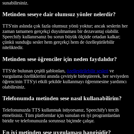
sunabilirsiniz.
Metinden seseye dair olumsuz yönler nelerdir?
TTS'nin aslında çok fazla olumsuz yönü yoktur; ancak seslerin her
zaman tamamen gerçekçi duyulmaması bir dezavantaj olabilir.
Speechify kullanırsanız bu sorun büyük ölçüde ortadan kalkar;
çünkü sunduğu sesler hem gerçekçi hem de özelleştirilebilir
niteliktedir.
Metinden sese öğrenciler için neden faydalıdır?
TTS'de bulunan çeşitli şablonları,
özelleştirilebilir sesleri
ve
vurgulama özelliklerini anında çeviriyle birleştirerek, her seviyeden
öğrencinin TTS'yi etkili şekilde kullanmayı öğrenmesine yardımcı
olabilirsiniz.
Telefonumda metinden sese nasıl kullanabilirim?
Telefonunuzda TTS kullanmak istiyorsanız, Speechify'ı tercih
etmelisiniz. Tüm platformlar için sunulan en iyi programlardan
biridir ve telefonunuzda sorunsuz biçimde çalışır.
En iyi metinden sese uygulaması hangisidir?