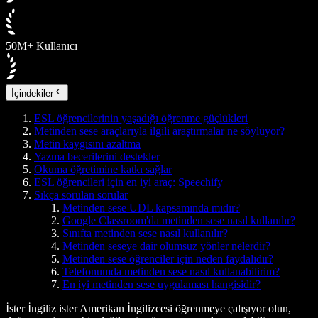
50M+ Kullanıcı
İçindekiler
ESL öğrencilerinin yaşadığı öğrenme güçlükleri
Metinden sese araçlarıyla ilgili araştırmalar ne söylüyor?
Metin kaygısını azaltma
Yazma becerilerini destekler
Okuma öğretimine katkı sağlar
ESL öğrencileri için en iyi araç: Speechify
Sıkça sorulan sorular
Metinden sese UDL kapsamında mıdır?
Google Classroom'da metinden sese nasıl kullanılır?
Sınıfta metinden sese nasıl kullanılır?
Metinden seseye dair olumsuz yönler nelerdir?
Metinden sese öğrenciler için neden faydalıdır?
Telefonumda metinden sese nasıl kullanabilirim?
En iyi metinden sese uygulaması hangisidir?
İster İngiliz ister Amerikan İngilizcesi öğrenmeye çalışıyor olun,