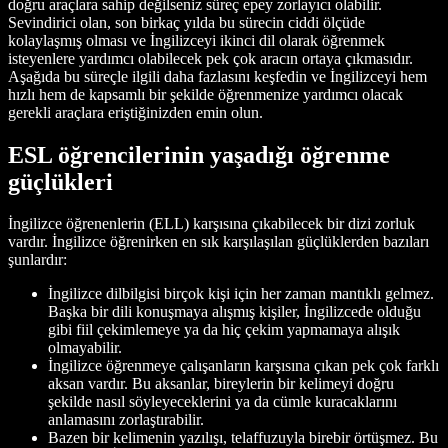
doğru araçlara sahip değilseniz süreç epey zorlayıcı olabilir.
Sevindirici olan, son birkaç yılda bu sürecin ciddi ölçüde
kolaylaşmış olması ve İngilizceyi ikinci dil olarak öğrenmek
isteyenlere yardımcı olabilecek pek çok aracın ortaya çıkmasıdır.
Aşağıda bu süreçle ilgili daha fazlasını keşfedin ve İngilizceyi hem
hızlı hem de kapsamlı bir şekilde öğrenmenize yardımcı olacak
gerekli araçlara eriştiğinizden emin olun.
ESL öğrencilerinin yaşadığı öğrenme
güçlükleri
İngilizce öğrenenlerin (ELL) karşısına çıkabilecek bir dizi zorluk
vardır. İngilizce öğrenirken en sık karşılaşılan güçlüklerden bazıları
şunlardır:
İngilizce dilbilgisi birçok kişi için her zaman mantıklı gelmez.
Başka bir dili konuşmaya alışmış kişiler, İngilizcede olduğu
gibi fiil çekimlemeye ya da hiç çekim yapmamaya alışık
olmayabilir.
İngilizce öğrenmeye çalışanların karşısına çıkan pek çok farklı
aksan vardır. Bu aksanlar, bireylerin bir kelimeyi doğru
şekilde nasıl söyleyeceklerini ya da cümle kuracaklarını
anlamasını zorlaştırabilir.
Bazen bir kelimenin yazılışı, telaffuzuyla birebir örtüşmez. Bu