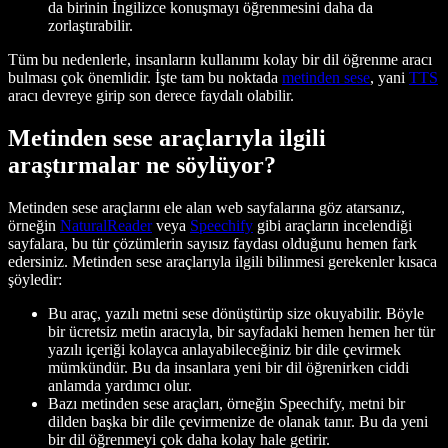
da birinin İngilizce konuşmayı öğrenmesini daha da
zorlaştırabilir.
Tüm bu nedenlerle, insanların kullanımı kolay bir dil öğrenme aracı
bulması çok önemlidir. İşte tam bu noktada
metinden sese
, yani
TTS
aracı devreye girip son derece faydalı olabilir.
Metinden sese araçlarıyla ilgili
araştırmalar ne söylüyor?
Metinden sese araçlarını ele alan web sayfalarına göz atarsanız,
örneğin
NaturalReader
veya
Speechify
gibi araçların incelendiği
sayfalara, bu tür çözümlerin sayısız faydası olduğunu hemen fark
edersiniz. Metinden sese araçlarıyla ilgili bilinmesi gerekenler kısaca
şöyledir:
Bu araç, yazılı metni sese dönüştürüp size okuyabilir. Böyle
bir ücretsiz metin aracıyla, bir sayfadaki hemen hemen her tür
yazılı içeriği kolayca anlayabileceğiniz bir dile çevirmek
mümkündür. Bu da insanlara yeni bir dil öğrenirken ciddi
anlamda yardımcı olur.
Bazı metinden sese araçları, örneğin Speechify, metni bir
dilden başka bir dile çevirmenize de olanak tanır. Bu da yeni
bir dil öğrenmeyi çok daha kolay hale getirir.