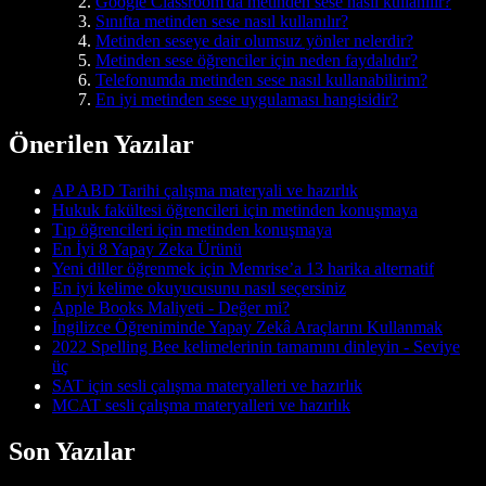
Google Classroom'da metinden sese nasıl kullanılır?
Sınıfta metinden sese nasıl kullanılır?
Metinden seseye dair olumsuz yönler nelerdir?
Metinden sese öğrenciler için neden faydalıdır?
Telefonumda metinden sese nasıl kullanabilirim?
En iyi metinden sese uygulaması hangisidir?
Önerilen Yazılar
AP ABD Tarihi çalışma materyali ve hazırlık
Hukuk fakültesi öğrencileri için metinden konuşmaya
Tıp öğrencileri için metinden konuşmaya
En İyi 8 Yapay Zeka Ürünü
Yeni diller öğrenmek için Memrise’a 13 harika alternatif
En iyi kelime okuyucusunu nasıl seçersiniz
Apple Books Maliyeti - Değer mi?
İngilizce Öğreniminde Yapay Zekâ Araçlarını Kullanmak
2022 Spelling Bee kelimelerinin tamamını dinleyin - Seviye
üç
SAT için sesli çalışma materyalleri ve hazırlık
MCAT sesli çalışma materyalleri ve hazırlık
Son Yazılar