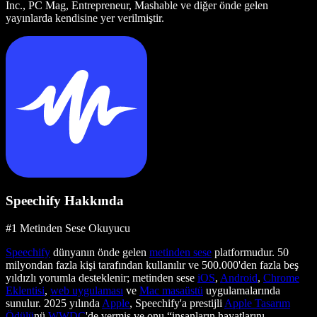
Inc., PC Mag, Entrepreneur, Mashable ve diğer önde gelen
yayınlarda kendisine yer verilmiştir.
Speechify Hakkında
#1 Metinden Sese Okuyucu
Speechify
dünyanın önde gelen
metinden sese
platformudur. 50
milyondan fazla kişi tarafından kullanılır ve 500.000'den fazla beş
yıldızlı yorumla desteklenir; metinden sese
iOS
,
Android
,
Chrome
Eklentisi
,
web uygulaması
ve
Mac masaüstü
uygulamalarında
sunulur. 2025 yılında
Apple
, Speechify'a prestijli
Apple Tasarım
Ödülü
nü
WWDC
'de vermiş ve onu “insanların hayatlarını