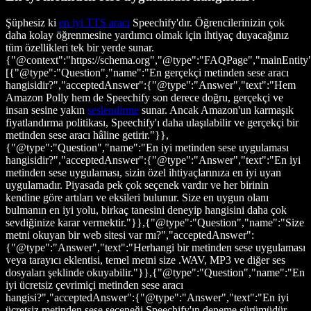
Şüphesiz ki
en iyi TTS aracı
Speechify'dır. Öğrencilerinizin çok
daha kolay öğrenmesine yardımcı olmak için ihtiyaç duyacağınız
tüm özellikleri tek bir yerde sunar.
{"@context":"https://schema.org","@type":"FAQPage","mainEntity
[{"@type":"Question","name":"En gerçekçi metinden sese aracı
hangisidir?","acceptedAnswer":{"@type":"Answer","text":"Hem
Amazon Polly hem de Speechify son derece doğru, gerçekçi ve
insan sesine yakın
seslendirme
sunar. Ancak Amazon'un karmaşık
fiyatlandırma politikası, Speechify'ı daha ulaşılabilir ve gerçekçi bir
metinden sese aracı hâline getirir."}},
{"@type":"Question","name":"En iyi metinden sese uygulaması
hangisidir?","acceptedAnswer":{"@type":"Answer","text":"En iyi
metinden sese uygulaması, sizin özel ihtiyaçlarınıza en iyi uyan
uygulamadır. Piyasada pek çok seçenek vardır ve her birinin
kendine göre artıları ve eksileri bulunur. Size en uygun olanı
bulmanın en iyi yolu, birkaç tanesini deneyip hangisini daha çok
sevdiğinize karar vermektir."}},{"@type":"Question","name":"Size
metni okuyan bir web sitesi var mı?","acceptedAnswer":
{"@type":"Answer","text":"Herhangi bir metinden sese uygulaması
veya tarayıcı eklentisi, temel metni size .WAV, MP3 ve diğer ses
dosyaları şeklinde okuyabilir."}},{"@type":"Question","name":"En
iyi ücretsiz çevrimiçi metinden sese aracı
hangisi?","acceptedAnswer":{"@type":"Answer","text":"En iyi
ücretsiz metinden sese seçeneği Speechify'ın deneme sürümüdür.