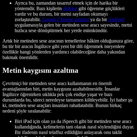
Ayrıca bu, zamandan tasarruf etmek için de harika bir
yöntemdir. Bazı kişilerin
disleksi
gibi öğrenme güçlükleri
vardır ve bu durum, bir metni sayfadan okumayı
zorlaştırabilir.
Google Chrome uzantısı
ya da bir
Android
uygulamasıyla gelen bir metinden sese aracı sayesinde, metni
hızlıca sese dönüştürmek her yerde mümkündür.
Artık bir metinden sese aracının temellerine hâkim olduğunuza göre,
bu tür bir aracın İngilizce gibi yeni bir dili öğrenmek isteyenlere
özellikle hangi yönlerden yardımcı olabileceğine daha yakından
bakmak önemlidir.
Metin kaygısını azaltma
Çevrimiçi bir metinden sese aracı kullanmanın en önemli
avantajlarından biri, metin kaygısını azaltabilmesidir. İnsanlar
İngilizce öğrenirken sıklıkla pek çok endişe yaşar ve bazı
durumlarda bu, süreci neredeyse tamamen kilitleyebilir. İyi haber şu
ki, metinden sese araçları insanları rahatlatabilir. Bunun birkaç
nedeni şöyle sıralanabilir:
Biri iPad için olan ya da iSpeech gibi bir metinden sese aracı
kullandığında, kelimelerin tam olarak nasıl söylendiğini duyar.
Bir ifadenin nasıl telaffuz edildiğini anlayarak onu taklit