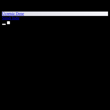
Ücretsiz Dene
Şimdi İndir
Ürünler
Metinden Sese
iPhone ve iPad Uygulamaları
Android Uygulaması
Chrome Uzantısı
Edge Uzantısı
Web Uygulaması
Mac Uygulaması
Windows Uygulaması