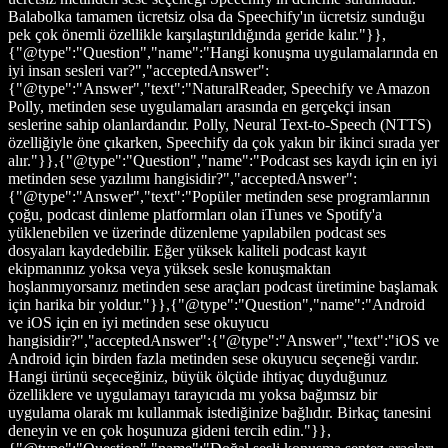
Balabolka tamamen ücretsiz olsa da Speechify'ın ücretsiz sunduğu
pek çok önemli özellikle karşılaştırıldığında geride kalır."}},
{"@type":"Question","name":"Hangi konuşma uygulamalarında en
iyi insan sesleri var?","acceptedAnswer":
{"@type":"Answer","text":"NaturalReader, Speechify ve Amazon
Polly, metinden sese uygulamaları arasında en gerçekçi insan
seslerine sahip olanlardandır. Polly, Neural Text-to-Speech (NTTS)
özelliğiyle öne çıkarken, Speechify da çok yakın bir ikinci sırada yer
alır."}},{"@type":"Question","name":"Podcast ses kaydı için en iyi
metinden sese yazılımı hangisidir?","acceptedAnswer":
{"@type":"Answer","text":"Popüler metinden sese programlarının
çoğu, podcast dinleme platformları olan iTunes ve Spotify'a
yüklenebilen ve üzerinde düzenleme yapılabilen podcast ses
dosyaları kaydedebilir. Eğer yüksek kaliteli podcast kayıt
ekipmanınız yoksa veya yüksek sesle konuşmaktan
hoşlanmıyorsanız metinden sese araçları podcast üretimine başlamak
için harika bir yoldur."}},{"@type":"Question","name":"Android
ve iOS için en iyi metinden sese okuyucu
hangisidir?","acceptedAnswer":{"@type":"Answer","text":"iOS ve
Android için birden fazla metinden sese okuyucu seçeneği vardır.
Hangi ürünü seçeceğiniz, büyük ölçüde ihtiyaç duyduğunuz
özelliklere ve uygulamayı tarayıcıda mı yoksa bağımsız bir
uygulama olarak mı kullanmak istediğinize bağlıdır. Birkaç tanesini
deneyin ve en çok hoşunuza gideni tercih edin."}},