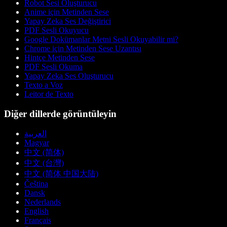
Robot Sesi Oluşturucu
Anime için Metinden Sese
Yapay Zeka Ses Değiştirici
PDF Sesli Okuyucu
Google Dokümanlar Metni Sesli Okuyabilir mi?
Chrome için Metinden Sese Uzantısı
Hintçe Metinden Sese
PDF Sesli Okuma
Yapay Zeka Ses Oluşturucu
Texto a Voz
Leitor de Texto
Diğer dillerde görüntüleyin
العربية
Magyar
中文 (简体)
中文 (台灣)
中文 (简体 中国大陆)
Čeština
Dansk
Nederlands
English
Français