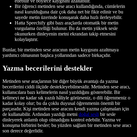
edebilir ve böylece kaygısını azaltabilir.
Bir öğrenci metinden sese aracı kullandığında, cümlelerin
nasıl kurulduğuna dair çok daha net bir fikir edinir ve bu
sayede metin üzerinde konuşarak daha hızlı ilerleyebilir.
Hatta Speechify gibi bazı araçlarda otomatik bir metin
vurgulama özelliği bulunur. Bu da metin yüksek sesle
okunurken dinleyenin metni ekrandan takip etmesini
kolaylaştırır.
Bunlar, bir metinden sese aracının metin kaygısını azaltmaya
yardımcı olmasının başlıca yollarından sadece birkaçıdır.
Yazma becerilerini destekler
Metinden sese araçlarının bir diğer büyük avantajı da yazma
becerilerini ciddi ölçüde destekleyebilmesidir. Metinden sese aracı,
kullanıcılara bazı kelimelerin nasıl yazıldığını gösterebilir. Bir
kelimeyi ne kadar sık yazılı hâliyle görürseniz, o dili öğrenmeniz o
kadar kolay olur; bu da çoklu duyusal öğrenmenin önemli bir
parçasıdır. Kişi metinden sese aracını kendi yazma çalışmaları için
de kullanabilir. Ardından yazdığı metni
doğal sesli
bir sesle
dinleyerek anlamlı olup olmadığını kontrol edebilir. Yazma ve
konuşma birbirini besler; bu yüzden sağlam bir metinden sese aracı
son derece değerlidir.