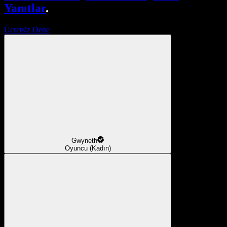
Yanıtlar
.
Ücretsiz Dene
Gwyneth
Oyuncu (Kadın)