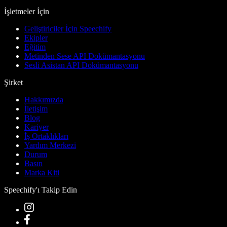
İşletmeler İçin
Geliştiriciler İçin Speechify
Ekipler
Eğitim
Metinden Sese API Dokümantasyonu
Sesli Asistan API Dokümantasyonu
Şirket
Hakkımızda
İletişim
Blog
Kariyer
İş Ortaklıkları
Yardım Merkezi
Durum
Basın
Marka Kiti
Speechify'ı Takip Edin