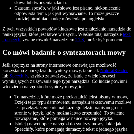
słowa lub tworzenia zdania.
Czasami sposób, w jaki słowo jest pisane, niekoniecznie
odpowiada temu, jak jest wymawiane. To może jeszcze
bardziej utrudniać naukę mówienia po angielsku.
Z tych wszystkich powodów kluczowe jest znalezienie narzędzia do
nauki języka, które jest łatwe w użyciu. Właśnie tutaj narzędzie
text-
to-speech
, zwane również narzędziem
TTS
, może być pomocne.
Co mówi badanie o syntezatorach mowy
Jeśli spojrzysz na strony internetowe omawiające możliwość
korzystania z narzędzia do syntezy mowy, takie jak
NaturalReader
lub
Speechify
, szybko zauważysz, że istnieje wiele korzyści
wynikających z używania tego typu narzędzia. Co ludzie powinni
wiedzieć o narzędziu do syntezy mowy, to:
To narzędzie, które może przekształcić tekst pisany w mowę.
Dzięki tego typu darmowemu narzędziu tekstowemu możliwe
jest przekształcenie niemal każdego tekstu napisanego na
stronie w język, który można łatwo zrozumieć. To świetne
rozwiązanie, które pomaga w nauce nowego języka.
Istnieją nawet opcje narzędzi do syntezy mowy, takie jak
Speechify, które pomagają tłumaczyć tekst z jednego języka