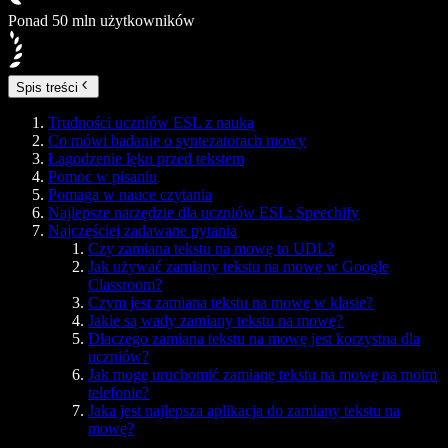
Ponad 50 mln użytkowników
Spis treści
Trudności uczniów ESL z nauką
Co mówi badanie o syntezatorach mowy
Łagodzenie lęku przed tekstem
Pomoc w pisaniu
Pomaga w nauce czytania
Najlepsze narzędzie dla uczniów ESL: Speechify
Najczęściej zadawane pytania
Czy zamiana tekstu na mowę to UDL?
Jak używać zamiany tekstu na mowę w Google
Classroom?
Czym jest zamiana tekstu na mowę w klasie?
Jakie są wady zamiany tekstu na mowę?
Dlaczego zamiana tekstu na mowę jest korzystna dla
uczniów?
Jak mogę uruchomić zamianę tekstu na mowę na moim
telefonie?
Jaka jest najlepsza aplikacja do zamiany tekstu na
mowę?