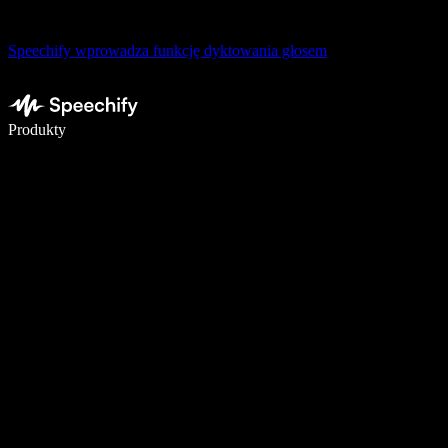
Speechify wprowadza funkcję dyktowania głosem
Pisz 5× szybciej dzięki dyktowaniu głosowemu
Produkty
Dowiedz się więcej