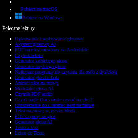
Pobierz na macOS
Pobierz na Windows
Polecane lektury
Dyktowanie i wpisywanie głosowe
Asystent głosowy AI
PDF na tekst mówiony na Androidzie
Czytnik tekstu
Generator kobiecego głosu
Generator męskiego głosu
Najlepsze programy do czytania dla osób z dysleksją
Generator głosu robota
Anime: tekst na mowę
Modulator głosu AI
Czytnik PDF audio
Czy Google Docs może czytać na głos?
Rozszerzenie do Chrome: tekst na mowę
Tekst na mowę w języku hindi
PDF czytany na głos
Generator głosu AI
Texto a Voz
Leitor de Texto