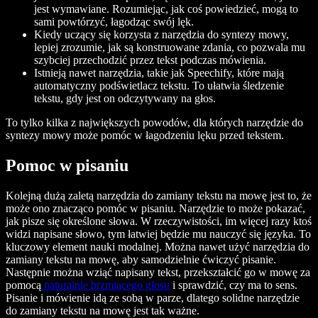
jest wymawiane. Rozumiejąc, jak coś powiedzieć, mogą to
sami powtórzyć, łagodząc swój lęk.
Kiedy uczący się korzysta z narzędzia do syntezy mowy,
lepiej zrozumie, jak są konstruowane zdania, co pozwala mu
szybciej przechodzić przez tekst podczas mówienia.
Istnieją nawet narzędzia, takie jak Speechify, które mają
automatyczny podświetlacz tekstu. To ułatwia śledzenie
tekstu, gdy jest on odczytywany na głos.
To tylko kilka z największych powodów, dla których narzędzie do
syntezy mowy może pomóc w łagodzeniu lęku przed tekstem.
Pomoc w pisaniu
Kolejną dużą zaletą narzędzia do zamiany tekstu na mowę jest to, że
może ono znacząco pomóc w pisaniu. Narzędzie to może pokazać,
jak pisze się określone słowa. W rzeczywistości, im więcej razy ktoś
widzi napisane słowo, tym łatwiej będzie mu nauczyć się języka. To
kluczowy element nauki modalnej. Można nawet użyć narzędzia do
zamiany tekstu na mowę, aby samodzielnie ćwiczyć pisanie.
Następnie można wziąć napisany tekst, przekształcić go w mowę za
pomocą
naturalnie brzmiącego głosu
i sprawdzić, czy ma to sens.
Pisanie i mówienie idą ze sobą w parze, dlatego solidne narzędzie
do zamiany tekstu na mowę jest tak ważne.