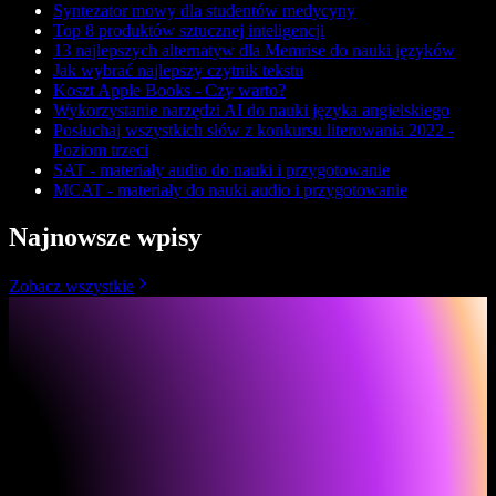
Syntezator mowy dla studentów medycyny
Top 8 produktów sztucznej inteligencji
13 najlepszych alternatyw dla Memrise do nauki języków
Jak wybrać najlepszy czytnik tekstu
Koszt Apple Books - Czy warto?
Wykorzystanie narzędzi AI do nauki języka angielskiego
Posłuchaj wszystkich słów z konkursu literowania 2022 -
Poziom trzeci
SAT - materiały audio do nauki i przygotowanie
MCAT - materiały do nauki audio i przygotowanie
Najnowsze wpisy
Zobacz wszystkie