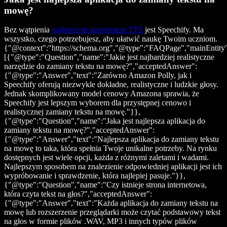
mowę?
Bez wątpienia
najlepszym narzędziem TTS
jest Speechify. Ma
wszystko, czego potrzebujesz, aby ułatwić naukę Twoim uczniom.
{"@context":"https://schema.org","@type":"FAQPage","mainEntity
[{"@type":"Question","name":"Jakie jest najbardziej realistyczne
narzędzie do zamiany tekstu na mowę?","acceptedAnswer":
{"@type":"Answer","text":"Zarówno Amazon Polly, jak i
Speechify oferują niezwykle dokładne, realistyczne i ludzkie głosy.
Jednak skomplikowany model cenowy Amazona sprawia, że
Speechify jest lepszym wyborem dla przystępnej cenowo i
realistycznej zamiany tekstu na mowę."}},
{"@type":"Question","name":"Jaka jest najlepsza aplikacja do
zamiany tekstu na mowę?","acceptedAnswer":
{"@type":"Answer","text":"Najlepsza aplikacja do zamiany tekstu
na mowę to taka, która spełnia Twoje unikalne potrzeby. Na rynku
dostępnych jest wiele opcji, każda z różnymi zaletami i wadami.
Najlepszym sposobem na znalezienie odpowiedniej aplikacji jest ich
wypróbowanie i sprawdzenie, która najlepiej pasuje."}},
{"@type":"Question","name":"Czy istnieje strona internetowa,
która czyta tekst na głos?","acceptedAnswer":
{"@type":"Answer","text":"Każda aplikacja do zamiany tekstu na
mowę lub rozszerzenie przeglądarki może czytać podstawowy tekst
na głos w formie plików .WAV, MP3 i innych typów plików