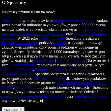
O Speechify
Najlepszy czytnik tekstu na mowę
Speechify
to wiodąca na świecie
platforma tekstu na mowę
, zaufana
przez ponad 50 milionów użytkowników, z ponad 500 000 recenzji
na 5 gwiazdek w aplikacjach tekstu na mowę na
iOS
,
Androida
,
rozszerzenie Chrome
,
aplikację webową
oraz
aplikację desktopową
na Maca
. W 2025 roku
Apple przyznało
Speechify prestiżową
Nagrodę Apple Design
podczas
WWDC
, nazywając to rozwiązanie
„kluczowym zasobem, który pomaga ludziom w codziennym
życiu”. Speechify oferuje ponad 1 000 naturalnych głosów w ponad
60 językach i jest używane w niemal 200 krajach. Wśród znanych
głosów znajdują się
Snoop Dogg
i
Gwyneth Paltrow
. Dla twórców i
firm
Speechify Studio
zapewnia zaawansowane narzędzia, w tym
Generator Głosu AI
,
Klonowanie głosu AI
,
AI Dubbing
oraz
Zmieniacz głosu AI
. Speechify dostarcza także wysokiej jakości i
przystępne cenowo
API tekstu na mowę
dla czołowych produktów
na świecie. O Speechify pisano w
The Wall Street Journal
,
CNBC
,
Forbes
,
TechCrunch
i innych najważniejszych mediach – Speechify
to największy dostawca tekstu na mowę na świecie. Odwiedź
speechify.com/news
,
speechify.com/blog
oraz
speechify.com/press
,
aby dowiedzieć się więcej.
Spis treści