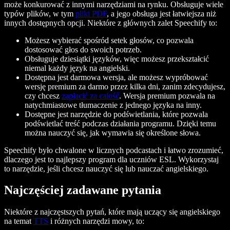
może konkurować z innymi narzędziami na rynku. Obsługuje wiele
typów plików, w tym
pliki PDF
, a jego obsługa jest łatwiejsza niż
innych dostępnych opcji. Niektóre z głównych zalet Speechify to:
Możesz wybierać spośród setek głosów, co pozwala
dostosować głos do swoich potrzeb.
Obsługuje dziesiątki języków, więc możesz przekształcić
niemal każdy język na angielski.
Dostępna jest darmowa wersja, ale możesz wypróbować
wersję premium za darmo przez kilka dni, zanim zdecydujesz,
czy chcesz
zapłacić za całość
. Wersja premium pozwala na
natychmiastowe tłumaczenie z jednego języka na inny.
Dostępne jest narzędzie do podświetlania, które pozwala
podświetlać treść podczas działania programu. Dzięki temu
można nauczyć się, jak wymawia się określone słowa.
Speechify było chwalone w licznych podcastach i łatwo zrozumieć,
dlaczego jest to najlepszy program dla uczniów ESL. Wykorzystaj
to narzędzie, jeśli chcesz nauczyć się lub nauczać angielskiego.
Najczęściej zadawane pytania
Niektóre z najczęstszych pytań, które mają uczący się angielskiego
na temat
TTS
i różnych narzędzi mowy, to: