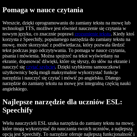
Pomaga w nauce czytania
Wreszcie, dzięki oprogramowaniu do zamiany tekstu na mowę lub
technologii TTS, możliwe jest również nauczenie się czytania w
nowym języku, co znacznie poprawi
zrozumienie tekstu
. Kiedy ktoś
korzysta z Speechify, popularnego narzędzia do zamiany tekstu na
mowę, może skorzystać z podświetlacza, który pozwala śledzić
tekst podczas jego odczytywania. To pomaga w nauce czytania,
pisania i mówienia. Można spojrzeć na tekst wyświetlany na
ekranie, dopasować dźwięki, które się słyszy, do słów na ekranie i
nauczyć się
czytać szybciej
. Dzięki szybkiemu samouczkowi
użytkownicy będą mogli maksymalnie wykorzystać funkcje
narzędzia i nauczyć się czytać i mówić po angielsku. Dlatego
narzędzie do zamiany tekstu na mowę jest integralną częścią nauki
angielskiego.
Najlepsze narzędzie dla uczniów ESL:
Speechify
Wielu nauczycieli ESL szuka narzędzia do zamiany tekstu na mowę,
które mogą wykorzystać do nauczania swoich uczniów, a najlepszą
opcją jest Speechify. To narzędzie oferuje najlepszą funkcjonalność i