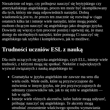
Niezależnie od tego, czy próbujesz nauczyć się brytyjskiego czy
amerykańskiego angielskiego, proces ten może być skomplikowany
dla tych, którzy nie mają odpowiednich narzędzi. Dobrą
wiadomością jest to, że proces ten znacznie się rozwinął w ciągu
ostatnich kilku lat i istnieje wiele narzędzi, które mogą pomóc
osobom chcącym nauczyć się angielskiego jako drugiego języka.
Dowiedz się więcej o tym procesie poniżej i upewnij się, że masz
dostęp do niezbędnych narzędzi, które pomogą Ci nauczyć się
angielskiego tak szybko i kompleksowo, jak to możliwe.
Trudności uczniów ESL z nauką
Dla osób uczących się języka angielskiego, czyli ELL, istnieje wiele
trudności, z którymi mogą się spotkać. Niektóre z największych
wyzwań związanych z nauką angielskiego to:
Gramatyka w języku angielskim nie zawsze ma sens dla
wielu osób. Wiele osób, które są przyzwyczajone do
mówienia w innym języku, nie jest przyzwyczajonych do
odmiany czasowników tak, jak to się robi w angielskim —
lub w ogóle.
Istnieje wiele różnych akcentów, które ludzie mogą usłyszeć,
próbując nauczyć się angielskiego. Te akcenty mogą
utrudniać zrozumienie właściwego sposobu wymawiania