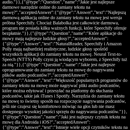
audio."}},{"@type":"Question","name":"Jakie jest najlepsze
darmowe narzędzie online do zamiany tekstu na
mowę?","acceptedAnswer":{"@type":"Answer","text":"Najlepszą
darmową aplikacją online do zamiany tekstu na mowę jest wersja
próbna Speechify. Chociaż Balabolka jest całkowicie darmowa,
program nie posiada kilku ważnych funkcji, które Speechify oferuje
bezpłatnie."}},{"@type":"Question","name":"Które aplikacje do
mowy mają najlepsze ludzkie głosy?","acceptedAnswer":
{"@type":"Answer","text":"NaturalReader, Speechify i Amazon
Polly mają najbardziej realistyczne, ludzkie głosy spośród
wszystkich aplikacji do zamiany tekstu na mowę. Neural Text-to-
Speech (NTTS) Polly czyni ją wiodącym wyborem, z Speechify tuż
za nią."}},{"@type":"Question","name":"Jakie jest najlepsze
oprogramowanie do zamiany tekstu na mowę do nagrywania
plików audio podcastów?","acceptedAnswer":
{"@type":"Answer","text":"Większość popularnych programów do
zamiany tekstu na mowę może nagrywać pliki audio podcastów,
które można edytować i przesyłać na platformy do słuchania
podcastów, takie jak iTunes i Spotify. Narzędzia do zamiany tekstu
na mowę to świetny sposób na rozpoczęcie nagrywania podcastów,
jeśli nie czujesz się komfortowo mówiąc na głos lub nie masz
dostępnego wysokiej jakości sprzętu do nagrywania podcastów."}},
{"@type":"Question","name":"Jaki jest najlepszy czytnik tekstu na
mowę dla Androida i iOS?","acceptedAnswer":
{"@type":"Answer","text":"Istnieje wiele opcji czytników tekstu na