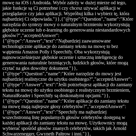
mowę na iOS i Androida. Wybór zależy w dużej mierze od tego,
jakie funkcje są Ci potrzebne i czy chcesz używać aplikacji w
przeglądarce czy jako aplikacji. Wypróbuj kilka i wybierz tę, która
najbardziej Ci odpowiada."}},{"@type":"Question","name":"Które
narzędzia do syntezy mowy o naturalnym brzmieniu wykorzystują
głębokie uczenie lub e-learning do generowania niestandardowych
głosów?","acceptedAnswer":
{"@type":"Answer","text":"Najbardziej zaawansowane
technologicznie aplikacje do zamiany tekstu na mowę to bez
wątpienia Amazon Polly i Speechify. Oba wykorzystują
najnowocześniejsze głębokie uczenie i sztuczną inteligencję do
generowania naturalnie brzmiących, ludzkich głosów, które mogą
czytać na głos dowolny dokument."}},
{"@type":"Question","name":"Które narzędzie do mowy jest
najbardziej realistyczne do użytku osobistego?","acceptedAnswer":
{"@type":"Answer","text":"Jeśli potrzebujesz aplikacji do zamiany
tekstu na mowę do użytku osobistego z realistycznym brzmieniem,
NaturalReader i Speechify są doskonałymi opcjami."}},
{"@type":"Question","name":"Które aplikacje do zamiany tekstu
na mowę mają najlepsze głosy celebrytów?","acceptedAnswer":
{"@type":"Answer","text":"Speechify ma najbardziej
wszechstronną listę popularnych głosów celebrytów dostępną w
każdej aplikacji do zamiany tekstu na mowę. Użytkownicy mogą
wybierać spośród głosów znanych celebrytów, takich jak Arnold
Schwarzenegger, Gwyneth Paltrow i inni."}},