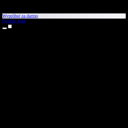
Wypróbuj za darmo
Pobierz teraz
Produkty
Tekst na mowę
Aplikacje na iPhone’a i iPada
Aplikacja na Androida
Rozszerzenie do Chrome
Rozszerzenie do Edge
Aplikacja webowa
Aplikacja na Maca
Aplikacja na Windows