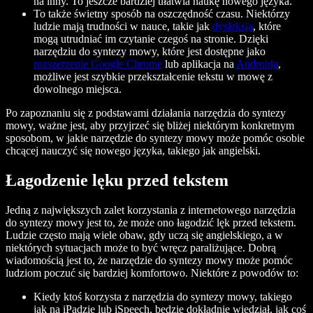
na inny. To jeszcze bardziej ułatwia naukę nowego języka.
To także świetny sposób na oszczędność czasu. Niektórzy
ludzie mają trudności w nauce, takie jak
dysleksja
, które
mogą utrudniać im czytanie czegoś na stronie. Dzięki
narzędziu do syntezy mowy, które jest dostępne jako
rozszerzenie Google Chrome
lub aplikacja na
Androida
,
możliwe jest szybkie przekształcenie tekstu w mowę z
dowolnego miejsca.
Po zapoznaniu się z podstawami działania narzędzia do syntezy
mowy, ważne jest, aby przyjrzeć się bliżej niektórym konkretnym
sposobom, w jakie narzędzie do syntezy mowy może pomóc osobie
chcącej nauczyć się nowego języka, takiego jak angielski.
Łagodzenie lęku przed tekstem
Jedną z największych zalet korzystania z internetowego narzędzia
do syntezy mowy jest to, że może ono łagodzić lęk przed tekstem.
Ludzie często mają wiele obaw, gdy uczą się angielskiego, a w
niektórych sytuacjach może to być wręcz paraliżujące. Dobrą
wiadomością jest to, że narzędzie do syntezy mowy może pomóc
ludziom poczuć się bardziej komfortowo. Niektóre z powodów to:
Kiedy ktoś korzysta z narzędzia do syntezy mowy, takiego
jak na iPadzie lub iSpeech, będzie dokładnie wiedział, jak coś