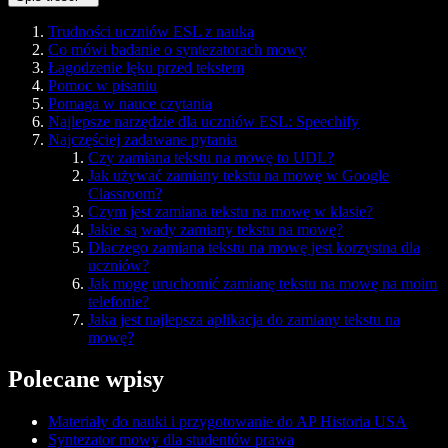
Trudności uczniów ESL z nauką
Co mówi badanie o syntezatorach mowy
Łagodzenie lęku przed tekstem
Pomoc w pisaniu
Pomaga w nauce czytania
Najlepsze narzędzie dla uczniów ESL: Speechify
Najczęściej zadawane pytania
Czy zamiana tekstu na mowę to UDL?
Jak używać zamiany tekstu na mowę w Google
Classroom?
Czym jest zamiana tekstu na mowę w klasie?
Jakie są wady zamiany tekstu na mowę?
Dlaczego zamiana tekstu na mowę jest korzystna dla
uczniów?
Jak mogę uruchomić zamianę tekstu na mowę na moim
telefonie?
Jaka jest najlepsza aplikacja do zamiany tekstu na
mowę?
Polecane wpisy
Materiały do nauki i przygotowanie do AP Historia USA
Syntezator mowy dla studentów prawa