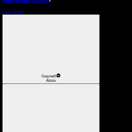
Coba gratis
Gwyneth
Aktris