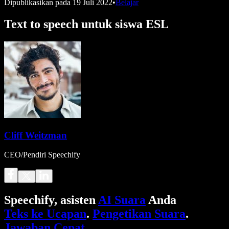
Dipublikasikan pada
19 Juli 2022
•
Belajar
Text to speech untuk siswa ESL
Cliff Weitzman
CEO/Pendiri Speechify
Speechify, asisten
AI Suara
Anda
Teks ke Ucapan
.
Pengetikan Suara
.
Jawaban Cepat
.