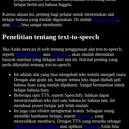
belajar berbicara bahasa Inggris.
Karena alasan ini, penting bagi pelajar untuk menemukan alat
belajar bahasa yang mudah digunakan. Di sinilah
text-to-speech
,
atau
TTS
, bisa sangat membantu.
Penelitian tentang text-to-speech
Jika Anda mencari di web tentang penggunaan alat text-to-speech,
seperti
NaturalReader
atau
Speechify
, akan mudah ditemukan
banyak manfaat yang didapat dari alat ini. Hal-hal penting yang
perlu diketahui tentang text-to-speech:
Ini adalah alat yang bisa mengubah teks tertulis menjadi suara.
Dengan alat gratis ini, hampir semua teks dapat diubah jadi
bahasa lisan yang mudah dipahami. Sangat bermanfaat untuk
belajar bahasa baru.
Beberapa opsi TTS, seperti Speechify, bahkan dapat
menerjemahkan teks dari satu bahasa ke bahasa lain. Ini
membuat proses belajar jadi lebih mudah.
Ini juga cara efisien menghemat waktu. Sebagian orang
memiliki hambatan belajar, seperti
disleksia
, yang
menyulitkan membaca. Dengan TTS yang tersedia sebagai
ekstensi Google Chrome
atau aplikasi
Android
, Anda bisa