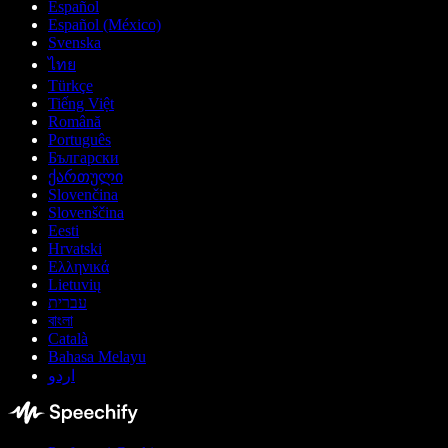
Español
Español (México)
Svenska
ไทย
Türkçe
Tiếng Việt
Română
Português
Български
ქართული
Slovenčina
Slovenščina
Eesti
Hrvatski
Ελληνικά
Lietuvių
עברית
বাংলা
Català
Bahasa Melayu
اردو