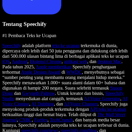
Tentang Speechify
#1 Pembaca Teks ke Ucapan
Speechify
adalah platform
teks ke ucapan
terkemuka di dunia,
dipercaya oleh lebih dari 50 juta pengguna dan didukung oleh lebih
dari 500.000 ulasan bintang lima di berbagai aplikasi teks ke ucapan
iOS
,
Android
,
Ekstensi Chrome
,
aplikasi web
, dan
desktop Mac
.
Pada tahun 2025,
Apple memberikan
Speechify penghargaan
terhormat
Apple Design Award
di
WWDC
, menyebutnya sebagai
“sumber penting yang membantu orang menjalani hidup mereka.”
Speechify menawarkan 1.000+ suara alami dalam 60+ bahasa dan
digunakan di hampir 200 negara. Suara selebriti termasuk
Snoop
Dogg
dan
Gwyneth Paltrow
. Untuk kreator dan bisnis,
Speechify
Studio
menyediakan alat canggih, termasuk
AI Voice Generator
,
AI
Voice Cloning
,
AI Dubbing
, dan
AI Voice Changer
. Speechify juga
menyokong produk-produk terkemuka dengan
API teks ke ucapan
berkualitas tinggi dan hemat biaya. Telah diliput di
The Wall Street
Journal
,
CNBC
,
Forbes
,
TechCrunch
, dan banyak media besar
lainnya, Speechify adalah penyedia teks ke ucapan terbesar di dunia.
Kunjungi
speechify.com/news
,
speechify.com/blog
, dan