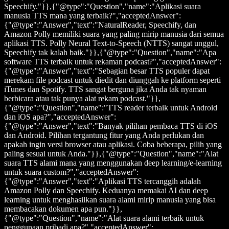
Speechify."}},{"@type":"Question","name":"Aplikasi suara
manusia TTS mana yang terbaik?","acceptedAnswer":
{"@type":"Answer","text":"NaturalReader, Speechify, dan
Amazon Polly memiliki suara yang paling mirip manusia dari semua
aplikasi TTS. Polly Neural Text-to-Speech (NTTS) sangat unggul,
Speechify tak kalah baik."}},{"@type":"Question","name":"Apa
software TTS terbaik untuk rekaman podcast?","acceptedAnswer":
{"@type":"Answer","text":"Sebagian besar TTS populer dapat
merekam file podcast untuk diedit dan diunggah ke platform seperti
iTunes dan Spotify. TTS sangat berguna jika Anda tak nyaman
berbicara atau tak punya alat rekam podcast."}},
{"@type":"Question","name":"TTS reader terbaik untuk Android
dan iOS apa?","acceptedAnswer":
{"@type":"Answer","text":"Banyak pilihan pembaca TTS di iOS
dan Android. Pilihan tergantung fitur yang Anda perlukan dan
apakah ingin versi browser atau aplikasi. Coba beberapa, pilih yang
paling sesuai untuk Anda."}},{"@type":"Question","name":"Alat
suara TTS alami mana yang menggunakan deep learning/e-learning
untuk suara custom?","acceptedAnswer":
{"@type":"Answer","text":"Aplikasi TTS tercanggih adalah
Amazon Polly dan Speechify. Keduanya memakai AI dan deep
learning untuk menghasilkan suara alami mirip manusia yang bisa
membacakan dokumen apa pun."}},
{"@type":"Question","name":"Alat suara alami terbaik untuk
penggunaan pribadi apa?","acceptedAnswer":