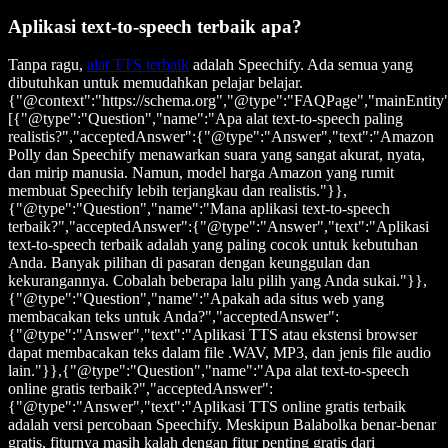
Aplikasi text-to-speech terbaik apa?
Tanpa ragu,
alat TTS terbaik
adalah Speechify. Ada semua yang
dibutuhkan untuk memudahkan pelajar belajar.
{"@context":"https://schema.org","@type":"FAQPage","mainEntity
[{"@type":"Question","name":"Apa alat text-to-speech paling
realistis?","acceptedAnswer":{"@type":"Answer","text":"Amazon
Polly dan Speechify menawarkan suara yang sangat akurat, nyata,
dan mirip manusia. Namun, model harga Amazon yang rumit
membuat Speechify lebih terjangkau dan realistis."}},
{"@type":"Question","name":"Mana aplikasi text-to-speech
terbaik?","acceptedAnswer":{"@type":"Answer","text":"Aplikasi
text-to-speech terbaik adalah yang paling cocok untuk kebutuhan
Anda. Banyak pilihan di pasaran dengan keunggulan dan
kekurangannya. Cobalah beberapa lalu pilih yang Anda sukai."}},
{"@type":"Question","name":"Apakah ada situs web yang
membacakan teks untuk Anda?","acceptedAnswer":
{"@type":"Answer","text":"Aplikasi TTS atau ekstensi browser
dapat membacakan teks dalam file .WAV, MP3, dan jenis file audio
lain."}},{"@type":"Question","name":"Apa alat text-to-speech
online gratis terbaik?","acceptedAnswer":
{"@type":"Answer","text":"Aplikasi TTS online gratis terbaik
adalah versi percobaan Speechify. Meskipun Balabolka benar-benar
gratis, fiturnya masih kalah dengan fitur penting gratis dari