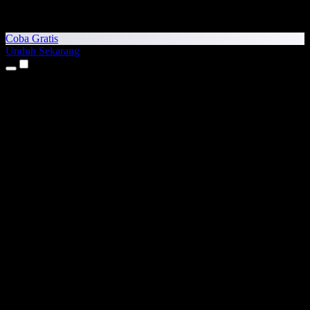
Coba Gratis
Unduh Sekarang
Produk
Teks ke Suara
Aplikasi iPhone & iPad
Aplikasi Android
Ekstensi Chrome
Ekstensi Edge
Aplikasi Web
Aplikasi Mac
Aplikasi Windows