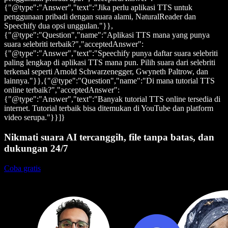
{"@type":"Answer","text":"Jika perlu aplikasi TTS untuk
penggunaan pribadi dengan suara alami, NaturalReader dan
Speechify dua opsi unggulan."}},
{"@type":"Question","name":"Aplikasi TTS mana yang punya
suara selebriti terbaik?","acceptedAnswer":
{"@type":"Answer","text":"Speechify punya daftar suara selebriti
paling lengkap di aplikasi TTS mana pun. Pilih suara dari selebriti
terkenal seperti Arnold Schwarzenegger, Gwyneth Paltrow, dan
lainnya."}},{"@type":"Question","name":"Di mana tutorial TTS
online terbaik?","acceptedAnswer":
{"@type":"Answer","text":"Banyak tutorial TTS online tersedia di
internet. Tutorial terbaik bisa ditemukan di YouTube dan platform
video serupa."}}]}
Nikmati suara AI tercanggih, file tanpa batas, dan
dukungan 24/7
Coba gratis