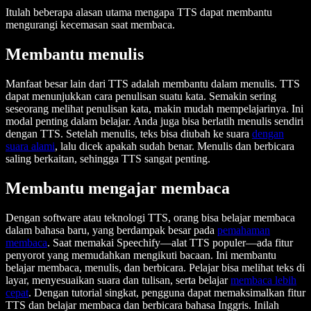
Itulah beberapa alasan utama mengapa TTS dapat membantu
mengurangi kecemasan saat membaca.
Membantu menulis
Manfaat besar lain dari TTS adalah membantu dalam menulis. TTS
dapat menunjukkan cara penulisan suatu kata. Semakin sering
seseorang melihat penulisan kata, makin mudah mempelajarinya. Ini
modal penting dalam belajar. Anda juga bisa berlatih menulis sendiri
dengan TTS. Setelah menulis, teks bisa diubah ke suara
dengan
suara alami
, lalu dicek apakah sudah benar. Menulis dan berbicara
saling berkaitan, sehingga TTS sangat penting.
Membantu mengajar membaca
Dengan software atau teknologi TTS, orang bisa belajar membaca
dalam bahasa baru, yang berdampak besar pada
pemahaman
membaca
. Saat memakai Speechify—alat TTS populer—ada fitur
penyorot yang memudahkan mengikuti bacaan. Ini membantu
belajar membaca, menulis, dan berbicara. Pelajar bisa melihat teks di
layar, menyesuaikan suara dan tulisan, serta belajar
membaca lebih
cepat
. Dengan tutorial singkat, pengguna dapat memaksimalkan fitur
TTS dan belajar membaca dan berbicara bahasa Inggris. Inilah