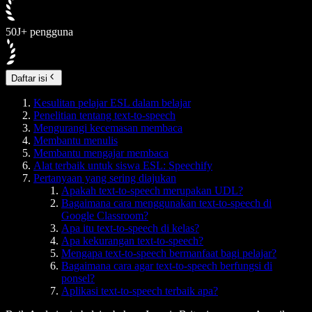
50J+ pengguna
Daftar isi
Kesulitan pelajar ESL dalam belajar
Penelitian tentang text-to-speech
Mengurangi kecemasan membaca
Membantu menulis
Membantu mengajar membaca
Alat terbaik untuk siswa ESL: Speechify
Pertanyaan yang sering diajukan
Apakah text-to-speech merupakan UDL?
Bagaimana cara menggunakan text-to-speech di
Google Classroom?
Apa itu text-to-speech di kelas?
Apa kekurangan text-to-speech?
Mengapa text-to-speech bermanfaat bagi pelajar?
Bagaimana cara agar text-to-speech berfungsi di
ponsel?
Aplikasi text-to-speech terbaik apa?