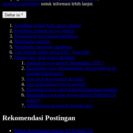
speechify.com/press
untuk informasi lebih lanjut.
Daftar isi
Kesulitan pelajar ESL dalam belajar
Penelitian tentang text-to-speech
Mengurangi kecemasan membaca
Membantu menulis
Membantu mengajar membaca
Alat terbaik untuk siswa ESL: Speechify
Pertanyaan yang sering diajukan
Apakah text-to-speech merupakan UDL?
Bagaimana cara menggunakan text-to-speech di
Google Classroom?
Apa itu text-to-speech di kelas?
Apa kekurangan text-to-speech?
Mengapa text-to-speech bermanfaat bagi pelajar?
Bagaimana cara agar text-to-speech berfungsi di
ponsel?
Aplikasi text-to-speech terbaik apa?
Rekomendasi Postingan
Materi & persiapan belajar AP Sejarah AS