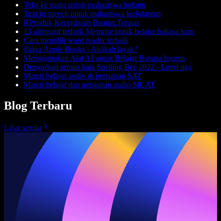
Teks ke suara untuk mahasiswa hukum
Text to speech untuk mahasiswa kedokteran
8 Produk Kecerdasan Buatan Teratas
13 alternatif terbaik Memrise untuk belajar bahasa baru
Cara memilih word reader terbaik
Biaya Apple Books - Apakah layak?
Menggunakan Alat AI untuk Belajar Bahasa Inggris
Dengarkan semua kata Spelling Bee 2022 - Level tiga
Materi belajar audio & persiapan SAT
Materi belajar dan persiapan audio MCAT
Blog Terbaru
Lihat semua