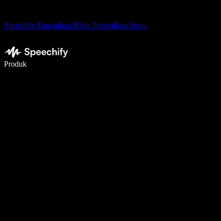
Speechify Luncurkan Dikte Pengetikan Suara
Menulis 5× lebih cepat dengan dikte suara
Produk
Pelajari lebih lanjut