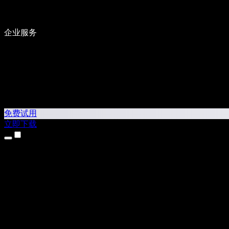
企业服务
免费试用
立即下载
产品
文字转语音
iPhone 和 iPad 应用
Android 应用
Chrome 扩展