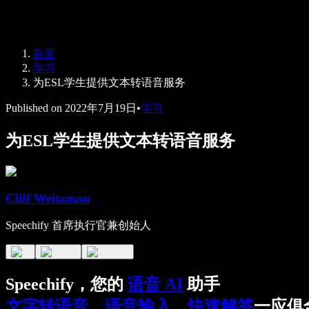
Speechify 企业版与教育版
Speechify 无障碍工作支持
Speechify DSA 支持
SIMBA 语音助手
首页
Speechify 开发者服务
学习
为ESL学生提供文本转语音服务
Published on
2022年7月19日
•
学习
为ESL学生提供文本转语音服务
Cliff Weitzman
Speechify 首席执行官兼创始人
Speechify，您的
语音 AI
助手
文字转语音
，
语音输入
，
快速解答
一应俱