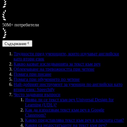
50M+ потребители
Съдържание
Трудности пред учениците, които изучават английски
като втори език
Какво казват изследванията за текст към реч
Облекчаване на тревожността при четене
Помага при писане
Помага при обучението по четене
Най-добрият инструмент за ученици по английски като
втори език: Speechify
Често задавани въпроси
Явява ли се текст към реч Universal Design for
Learning (UDL)?
Как да използвам текст към реч в Google
Classroom?
Какво представлява текст към реч в класната стая?
Какви са недостатъците на текст към реч?