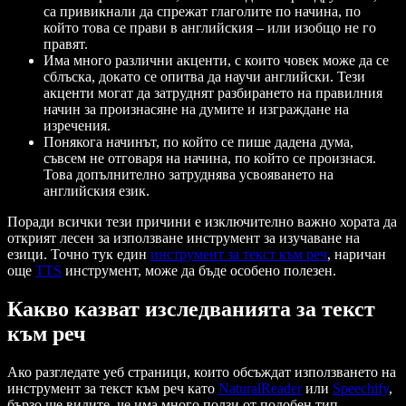
са привикнали да спрежат глаголите по начина, по
който това се прави в английския – или изобщо не го
правят.
Има много различни акценти, с които човек може да се
сблъска, докато се опитва да научи английски. Тези
акценти могат да затруднят разбирането на правилния
начин за произнасяне на думите и изграждане на
изречения.
Понякога начинът, по който се пише дадена дума,
съвсем не отговаря на начина, по който се произнася.
Това допълнително затруднява усвояването на
английския език.
Поради всички тези причини е изключително важно хората да
открият лесен за използване инструмент за изучаване на
езици. Точно тук един
инструмент за текст към реч
, наричан
още
TTS
инструмент, може да бъде особено полезен.
Какво казват изследванията за текст
към реч
Ако разгледате уеб страници, които обсъждат използването на
инструмент за текст към реч като
NaturalReader
или
Speechify
,
бързо ще видите, че има много ползи от подобен тип