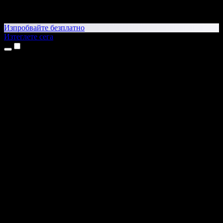
Изпробвайте безплатно
Изтеглете сега
Продукти
Текст в реч
Приложения за iPhone и iPad
Приложение за Android
Разширение за Chrome
Разширение за Edge
Уеб приложение
Приложение за Mac
Приложение за Windows