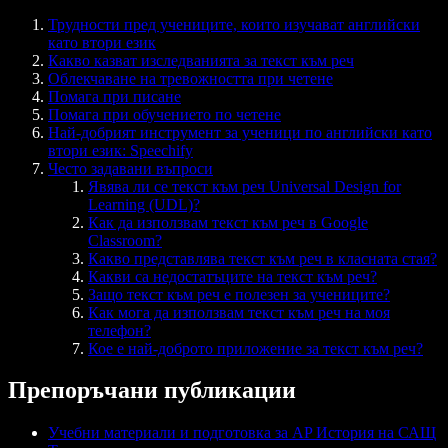
Трудности пред учениците, които изучават английски
като втори език
Какво казват изследванията за текст към реч
Облекчаване на тревожността при четене
Помага при писане
Помага при обучението по четене
Най-добрият инструмент за ученици по английски като
втори език: Speechify
Често задавани въпроси
Явява ли се текст към реч Universal Design for
Learning (UDL)?
Как да използвам текст към реч в Google
Classroom?
Какво представлява текст към реч в класната стая?
Какви са недостатъците на текст към реч?
Защо текст към реч е полезен за учениците?
Как мога да използвам текст към реч на моя
телефон?
Кое е най-доброто приложение за текст към реч?
Препоръчани публикации
Учебни материали и подготовка за AP История на САЩ