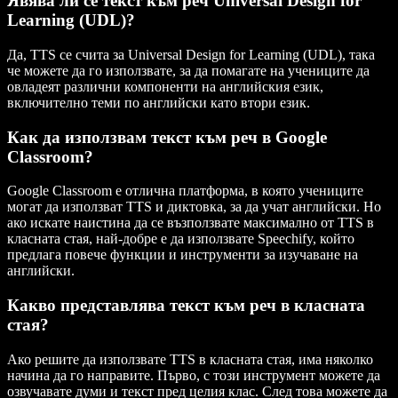
Явява ли се текст към реч Universal Design for
Learning (UDL)?
Да, TTS се счита за Universal Design for Learning (UDL), така
че можете да го използвате, за да помагате на учениците да
овладеят различни компоненти на английския език,
включително теми по английски като втори език.
Как да използвам текст към реч в Google
Classroom?
Google Classroom е отлична платформа, в която учениците
могат да използват TTS и диктовка, за да учат английски. Но
ако искате наистина да се възползвате максимално от TTS в
класната стая, най-добре е да използвате Speechify, който
предлага повече функции и инструменти за изучаване на
английски.
Какво представлява текст към реч в класната
стая?
Ако решите да използвате TTS в класната стая, има няколко
начина да го направите. Първо, с този инструмент можете да
озвучавате думи и текст пред целия клас. След това можете да