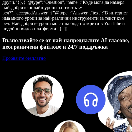
други."}},{"@type":"Question","name":"Къде мога да намеря
най-добрите онлайн уроци за текст към
реч?","acceptedAnswer":{"@type":"Answer","text":"В интернет
има много уроци за най-различни инструменти за текст към
реч. Най-добрите уроци могат да бъдат открити в YouTube и
подобни видео платформи."}}]}
Възползвайте се от най-напредналите AI гласове,
неограничени файлове и 24/7 поддръжка
Пробвайте безплатно