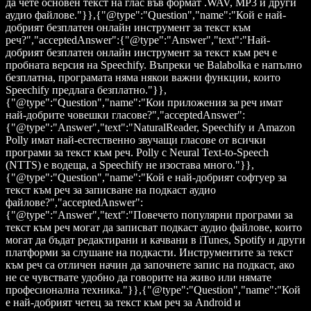
да чете основен текст на глас във формат .WAV, MP3 и други
аудио файлове."}},{"@type":"Question","name":"Кой е най-
добрият безплатен онлайн инструмент за текст към
реч?","acceptedAnswer":{"@type":"Answer","text":"Най-
добрият безплатен онлайн инструмент за текст към реч е
пробната версия на Speechify. Въпреки че Balabolka е напълно
безплатна, програмата няма някои важни функции, които
Speechify предлага безплатно."}},
{"@type":"Question","name":"Кои приложения за реч имат
най-добрите човешки гласове?","acceptedAnswer":
{"@type":"Answer","text":"NaturalReader, Speechify и Amazon
Polly имат най-естественно звучащи гласове от всички
програми за текст към реч. Polly с Neural Text-to-Speech
(NTTS) е водеща, а Speechify не изостава много."}},
{"@type":"Question","name":"Кой е най-добрият софтуер за
текст към реч за записване на подкаст аудио
файлове?","acceptedAnswer":
{"@type":"Answer","text":"Повечето популярни програми за
текст към реч могат да записват подкаст аудио файлове, които
могат да бъдат редактирани и качвани в iTunes, Spotify и други
платформи за слушане на подкасти. Инструментите за текст
към реч са отличен начин да започнете запис на подкаст, ако
не се чувствате удобно да говорите на живо или нямате
професионална техника."}},{"@type":"Question","name":"Кой
е най-добрият четец за текст към реч за Android и