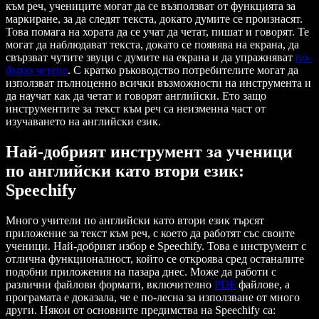
към реч, учениците могат да се възползват от функцията за
маркиране, за да следят текста, докато думите се произнасят.
Това помага на хората да се учат да четат, пишат и говорят. Те
могат да наблюдават текста, докато се появява на екрана, да
свързват чутите звуци с думите на екрана и да упражняват
по-
бързо четене
. С кратко ръководство потребителите могат да
използват пълноценно всички възможности на инструмента и
да научат как да четат и говорят английски. Ето защо
инструментите за текст към реч са неизменна част от
изучаването на английски език.
Най-добрият инструмент за ученици
по английски като втори език:
Speechify
Много учители по английски като втори език търсят
приложение за текст към реч, с което да работят със своите
ученици. Най-добрият избор е Speechify. Това е инструмент с
отлична функционалност, който се откроява сред останалите
подобни приложения на пазара днес. Може да работи с
различни файлови формати, включително
PDF
файлове, а
програмата е доказала, че е по-лесна за използване от много
други. Някои от основните предимства на Speechify са: