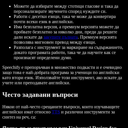
Можете да избирате между стотици гласове и така да
персонализирате звученето според нуждите си.
Работи с десетки езици, така че може да конвертира
почти всеки език в английски.
Има безплатна версия, а премиум версията можете да
пробвате безплатно за няколко дни, преди да решите
дали искате да
закупите пълната
. Премиум версията
позволява мигновен превод между езици.
Разполага с инструмент за маркиране на съдържанието,
докато програмата работи, така че да научите как се
произнасят определени думи.
Speechify е препоръчван в множество подкасти и е очевидно
защо това е най-добрата програма за ученици по английски
като втори език. Използвайте този инструмент, ако искате да
учите или преподавате английски.
Често задавани въпроси
Някои от най-често срещаните въпроси, които изучаващите
английски имат относно
TTS
и различни инструменти за
синтез на реч, са: