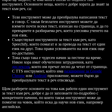
инструмент. Основните неща, които е добре хората да знаят за
текст към реч, са:
Този инструмент може да преобразува написания текст
в говор. С такъв безплатен инструмент можете да
вземете почти всеки текст, изписан на страница, и да го
превърнете в разбираема реч, което улеснява ученето на
нов език.
Съществуват инструменти за текст към реч, като
Speechify, които помагат и за превода на текст от един
език на друг. Това прави усвояването на нов език още
по-достъпно.
Това също така е чудесен начин за пестене на време.
Някои хора имат обучителни затруднения, като
дислексия
, които им пречат лесно да четат от страница.
С TTS инструмент, който има
разширение за Google
Chrome
или
Android
приложение, можете бързо да
преобразувате текст в реч отвсякъде.
Щом разберете основите на това как работи един инструмент
за текст към реч, добре е да се запознаете по-подробно с
конкретните начини, по които такъв инструмент може да
помогне на човек, който иска да научи нов език, например
английски.