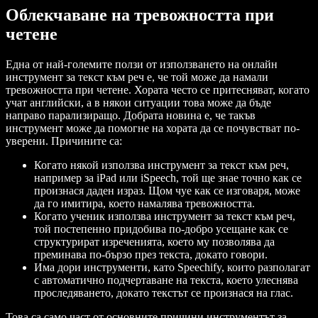
Облекчаване на тревожността при
четене
Една от най-големите ползи от използването на онлайн
инструмент за текст към реч е, че той може да намали
тревожността при четене. Хората често се притесняват, когато
учат английски, а в някои ситуации това може да бъде
направо парализиращо. Добрата новина е, че такъв
инструмент може да помогне на хората да се почувстват по-
уверени. Причините са:
Когато някой използва инструмент за текст към реч,
например за iPad или iSpeech, той ще знае точно как се
произнася даден израз. Щом чуе как се изговаря, може
да го имитира, което намалява тревожността.
Когато ученик използва инструмент за текст към реч,
той постепенно придобива по-добро усещане как се
структурират изреченията, което му позволява да
преминава по-бързо през текста, докато говори.
Има дори инструменти, като Speechify, които разполагат
с автоматично подчертаване на текста, което улеснява
проследяването, докато текстът се произнася на глас.
Това са само част от основните причини инструментът за