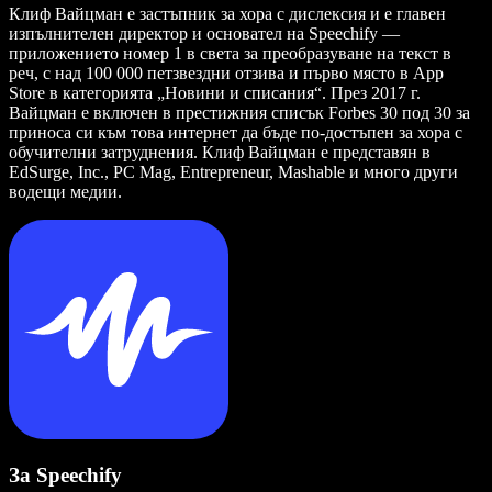
Клиф Вайцман е застъпник за хора с дислексия и е главен
изпълнителен директор и основател на Speechify —
приложението номер 1 в света за преобразуване на текст в
реч, с над 100 000 петзвездни отзива и първо място в App
Store в категорията „Новини и списания“. През 2017 г.
Вайцман е включен в престижния списък Forbes 30 под 30 за
приноса си към това интернет да бъде по-достъпен за хора с
обучителни затруднения. Клиф Вайцман е представян в
EdSurge, Inc., PC Mag, Entrepreneur, Mashable и много други
водещи медии.
За Speechify