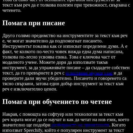
текст към реч да е толкова полезен при тревожност, свързана с
четенето.
Помага при писане
Друго голямо предимство на инструментите за текст към реч
е, че могат значително да подпомогнат писането.
Инструментът показва как се изписват определени думи. А е
факт, че колкото по-често човек вижда една дума написана,
толкова по-лесно усвоява езика. Това е ключова част от
модалното учене. Можете дори да използвате такъв
инструмент, за да упражнявате писане – да създадете собствен
текст, да го превърнете в реч с
естествено звучащ глас
и да
проверите дали звучи убедително. Писането и говоренето са
тясно свързани, затова един добър инструмент за текст към
реч е изключително ценен.
Помага при обучението по четене
Накрая, с помощта на софтуер или технология за текст към
реч хората могат да се научат и как да четат на нов език, което
значително ще подобри
разбирането на прочетеното
. Когато
използват Speechify, който е популярен инструмент за текст