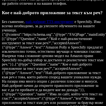
ще работи отлично и на вашия телефон.
Кое е най-доброто приложение за текст към реч?
Без съмнение,
най-добрият TTS инструмент
е Speechify. Има
всичко необходимо, за да улесните обучението на вашите
ученици.
{"@context":"https://schema.org","@type":"FAQPage","mainEntity
[{"@type":"Question","name":"Кой е най-реалистичният
инструмент за текст към реч?","acceptedAnswer":
{"@type":"Answer","text":"Amazon Polly и Speechify предлагат
изключително точни, естествено звучащи и човешки гласове.
Въпреки това сложният ценови модел на Amazon прави
Speechify по-добър избор за достъпен и реалистичен текст към
реч."}},{"@type":"Question","name":"Кое е най-доброто
приложение за текст към реч?","acceptedAnswer":
{"@type":"Answer","text":"Най-доброто приложение за текст
към реч е това, което работи според вашите уникални нужди.
На пазара има много опции с различни плюсове и минуси.
Най-добрият начин да откриете правилното приложение за
вас е да ги пробвате и да видите кое ви допада."}},
{"@type":"Question","name":"Има ли сайт, който чете текст на
глас?","acceptedAnswer":{"@type":"Answer","text":"Всяко
приложение за текст към реч или разширение за браузър може