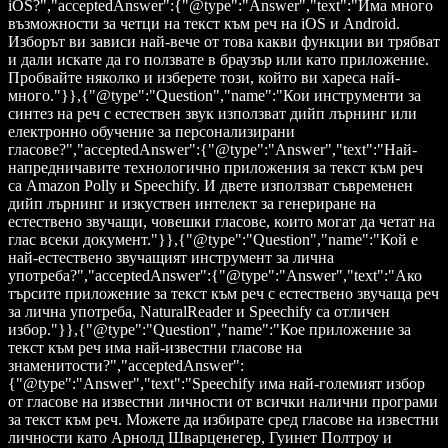
iOS?","acceptedAnswer":{"@type":"Answer","text":"Има много
възможности за четци на текст към реч на iOS и Android.
Изборът ви зависи най-вече от това какви функции ви трябват
и дали искате да го ползвате в браузър или като приложение.
Пробвайте няколко и изберете този, който ви хареса най-
много."}},{"@type":"Question","name":"Кои инструменти за
синтез на реч с естествен звук използват дийп лърнинг или
електронно обучение за персонализирани
гласове?","acceptedAnswer":{"@type":"Answer","text":"Най-
напредничавите технологично приложения за текст към реч
са Amazon Polly и Speechify. И двете използват съвременен
дийп лърнинг и изкуствен интелект за генериране на
естествено звучащи, човешки гласове, които могат да четат на
глас всеки документ."}},{"@type":"Question","name":"Кой е
най-естествено звучащият инструмент за лична
употреба?","acceptedAnswer":{"@type":"Answer","text":"Ако
търсите приложение за текст към реч с естествено звучаща реч
за лична употреба, NaturalReader и Speechify са отличен
избор."}},{"@type":"Question","name":"Кое приложение за
текст към реч има най-известни гласове на
знаменитости?","acceptedAnswer":
{"@type":"Answer","text":"Speechify има най-големият избор
от гласове на известни личности от всички налични програми
за текст към реч. Можете да избирате сред гласове на известни
личности като Арнолд Шварценегер, Гуинет Полтроу и