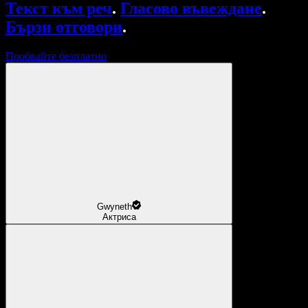
Текст към реч
.
Гласово въвеждане
.
Бързи отговори
.
Пробвайте безплатно
Gwyneth
Актриса