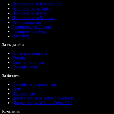
Приложение за iPhone и iPad
Приложение за Android
Приложение за Mac
Приложение за Windows
Уеб приложение
Разширение за Chrome
Разширение за Edge
Изтегляне
За създатели
AI генератор на глас
Дублаж
Клониране на глас
Speechify Work
За бизнеса
Speechify за разработчици
Екипи
Образование
Документация за Text to Speech API
Документация за Voice Agents API
Компания