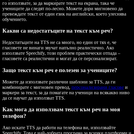
го използвате, за да маркирате текст на екрана, така че
учениците да следят по-лесно. Можете дори мигновено да
превеждате текст от един език на английски, което улеснява
обучението.
Какви са недостатъците на текст към реч?
Недостатъците на TTS не са много, но един от тях е, че
гласовете не винаги звучат напълно реалистично. Ако
използвате Speechify, този проблем практически отпада –
гласовете са реалистични и могат да се персонализират.
Защо текст към реч е полезен за учениците?
Можете да използвате различни шаблони за TTS, да ги
комбинирате с мигновен превод,
персонализирани гласове
и
маркери за текст, за да помагате на ученици на всякакво ниво
да се научат да използват TTS.
Как мога да използвам текст към реч на моя
телефон?
Ако искате TTS да работи на телефона ви, използвайте
Speechify. Това е най-добрата програма за всички платформи и