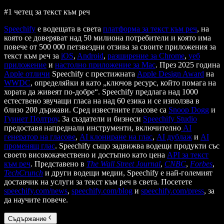
#1 четец за текст към реч
Speechify
е водещата в света
платформа за текст към реч
, на
която се доверяват над 50 милиона потребители и която има
повече от 500 000 петзвездни отзива за своите приложения за
текст към реч за
iOS
,
Android
,
разширение за Chrome
,
уеб
приложение
и
настолно приложение за Mac
. През 2025 година
Apple отличи
Speechify с престижната
Apple Design Award
на
WWDC
, определяйки я като „ключов ресурс, който помага на
хората да живеят по-добре“. Speechify предлага над 1000
естествено звучащи гласа на над 60 езика и се използва в
близо 200 държави. Сред известните гласове са
Snoop Dogg
и
Гуинет Полтроу
. За създатели и бизнеси
Speechify Studio
предоставя напреднали инструменти, включително
AI
генератор на гласове
,
AI клониране на глас
,
AI дублаж
и
AI
променящ глас
. Speechify също задвижва водещи продукти със
своето висококачествено и достъпно като цена
API за текст
към реч
. Представено в
The Wall Street Journal
,
CNBC
,
Forbes
,
TechCrunch
и други водещи медии, Speechify е най-големият
доставчик на услуги за текст към реч в света. Посетете
speechify.com/news
,
speechify.com/blog
и
speechify.com/press
, за
да научите повече.
Съдържание