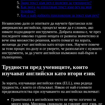
Защо текст към реч е полезен за учениците?
Как мога да използвам текст към реч на моя
телефон?
Кое е най-доброто приложение за текст към реч?
Независимо дали се опитвате да научите британски или
американски английски, процесът може да е сложен, ако
нямате подходящите инструменти. Добрата новина е, че през
последните няколко години нещата се развиха значително и
вече има множество решения, които помагат на хората,
желаещи да учат английски като втори език. Научете повече
за този процес по-долу и се уверете, че разполагате с нужните
инструменти, за да учите английски възможно най-бързо и
пълноценно.
Трудности пред учениците, които
изучават английски като втори език
За хората, изучаващи английски език (ELL), има редица
трудности, с които се сблъскват. Някои от най-големите
предизвикателства при изучаването на английски включват:
Граматиката в английския често не звучи логично за
много хора. Мнозина, свикнали да говорят друг език, не