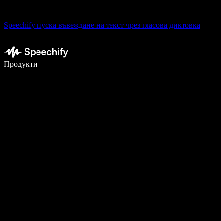
Speechify пуска въвеждане на текст чрез гласова диктовка
Пишете 5× по-бързо с гласово въвеждане
Продукти
Научете повече