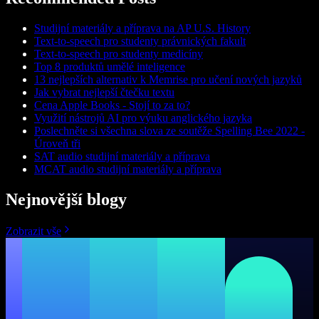
Studijní materiály a příprava na AP U.S. History
Text-to-speech pro studenty právnických fakult
Text-to-speech pro studenty medicíny
Top 8 produktů umělé inteligence
13 nejlepších alternativ k Memrise pro učení nových jazyků
Jak vybrat nejlepší čtečku textu
Cena Apple Books - Stojí to za to?
Využití nástrojů AI pro výuku anglického jazyka
Poslechněte si všechna slova ze soutěže Spelling Bee 2022 -
Úroveň tři
SAT audio studijní materiály a příprava
MCAT audio studijní materiály a příprava
Nejnovější blogy
Zobrazit vše