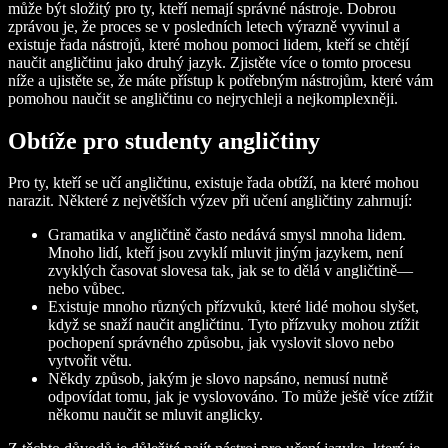
může být složitý pro ty, kteří nemají správné nástroje. Dobrou
zprávou je, že proces se v posledních letech výrazně vyvinul a
existuje řada nástrojů, které mohou pomoci lidem, kteří se chtějí
naučit angličtinu jako druhý jazyk. Zjistěte více o tomto procesu
níže a ujistěte se, že máte přístup k potřebným nástrojům, které vám
pomohou naučit se angličtinu co nejrychleji a nejkomplexněji.
Obtíže pro studenty angličtiny
Pro ty, kteří se učí angličtinu, existuje řada obtíží, na které mohou
narazit. Některé z největších výzev při učení angličtiny zahrnují:
Gramatika v angličtině často nedává smysl mnoha lidem.
Mnoho lidí, kteří jsou zvyklí mluvit jiným jazykem, není
zvyklých časovat slovesa tak, jak se to dělá v angličtině—
nebo vůbec.
Existuje mnoho různých přízvuků, které lidé mohou slyšet,
když se snaží naučit angličtinu. Tyto přízvuky mohou ztížit
pochopení správného způsobu, jak vyslovit slovo nebo
vytvořit větu.
Někdy způsob, jakým je slovo napsáno, nemusí nutně
odpovídat tomu, jak je vyslovováno. To může ještě více ztížit
někomu naučit se mluvit anglicky.