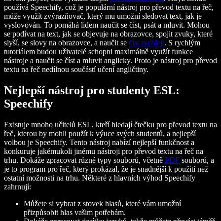
používá Speechify, což je populární nástroj pro převod textu na řeč,
může využít zvýrazňovač, který mu umožní sledovat text, jak je
vyslovován. To pomáhá lidem naučit se číst, psát a mluvit. Mohou
se podívat na text, jak se objevuje na obrazovce, spojit zvuky, které
slyší, se slovy na obrazovce, a naučit se
číst rychleji
. S rychlým
tutoriálem budou uživatelé schopni maximálně využít funkce
nástroje a naučit se číst a mluvit anglicky. Proto je nástroj pro převod
textu na řeč nedílnou součástí učení angličtiny.
Nejlepší nástroj pro studenty ESL:
Speechify
Existuje mnoho učitelů ESL, kteří hledají čtečku pro převod textu na
řeč, kterou by mohli použít k výuce svých studentů, a nejlepší
volbou je Speechify. Tento nástroj nabízí nejlepší funkčnost a
konkuruje jakémukoli jinému nástroji pro převod textu na řeč na
trhu. Dokáže zpracovat různé typy souborů, včetně
PDF
souborů, a
je to program pro řeč, který prokázal, že je snadnější k použití než
ostatní možnosti na trhu. Některé z hlavních výhod Speechify
zahrnují:
Můžete si vybrat z stovek hlasů, které vám umožní
přizpůsobit hlas vašim potřebám.