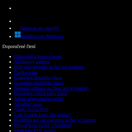
Stáhnout pro macOS
Stáhnout pro Windows
Doporučené čtení
Diktování a hlasové psaní
AI hlasový asistent
PDF převod textu na řeč pro Android
Čtečka textu
Generátor ženského hlasu
Generátor mužského hlasu
Nejlepší aplikace na čtení pro dyslektiky
Generátor robotického hlasu
Anime převod textu na řeč
AI měnič hlasu
Audio čtečka PDF
Umí Google Docs číst nahlas?
Rozšíření pro převod textu na řeč v Chromu
Převod textu na řeč v hindštině
Předčítání PDF nahlas