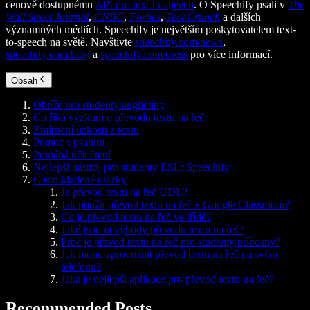
cenově dostupnému
API pro text-to-speech
. O Speechify psali v
The
Wall Street Journal
,
CNBC
,
Forbes
,
TechCrunch
a dalších
významných médiích. Speechify je největším poskytovatelem text-
to-speech na světě. Navštivte
speechify.com/news
,
speechify.com/blog
a
speechify.com/press
pro více informací.
Obsah
Obtíže pro studenty angličtiny
Co říká výzkum o převodu textu na řeč
Zmírnění úzkosti z textu
Pomoc s psaním
Pomáhá učit čtení
Nejlepší nástroj pro studenty ESL: Speechify
Často kladené otázky
Je převod textu na řeč UDL?
Jak použít převod textu na řeč v Google Classroom?
Co je převod textu na řeč ve třídě?
Jaké jsou nevýhody převodu textu na řeč?
Proč je převod textu na řeč pro studenty přínosný?
Jak mohu zprovoznit převod textu na řeč na svém
telefonu?
Jaká je nejlepší aplikace pro převod textu na řeč?
Recommended Posts