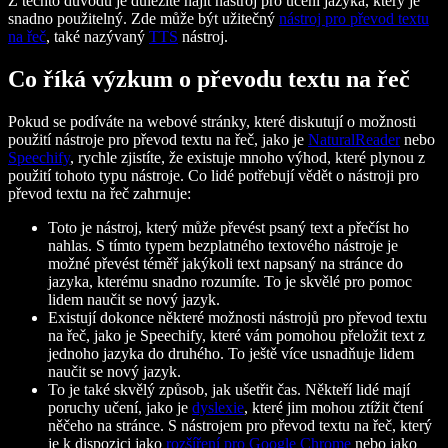
Z těchto důvodů je důležité najít nástroj pro učení jazyka, který je
snadno použitelný. Zde může být užitečný
nástroj pro převod textu
na řeč
, také nazývaný
TTS
nástroj.
Co říká výzkum o převodu textu na řeč
Pokud se podíváte na webové stránky, které diskutují o možnosti
použití nástroje pro převod textu na řeč, jako je
NaturalReader
nebo
Speechify
, rychle zjistíte, že existuje mnoho výhod, které plynou z
použití tohoto typu nástroje. Co lidé potřebují vědět o nástroji pro
převod textu na řeč zahrnuje:
Toto je nástroj, který může převést psaný text a přečíst ho
nahlas. S tímto typem bezplatného textového nástroje je
možné převést téměř jakýkoli text napsaný na stránce do
jazyka, kterému snadno rozumíte. To je skvělé pro pomoc
lidem naučit se nový jazyk.
Existují dokonce některé možnosti nástrojů pro převod textu
na řeč, jako je Speechify, které vám pomohou přeložit text z
jednoho jazyka do druhého. To ještě více usnadňuje lidem
naučit se nový jazyk.
To je také skvělý způsob, jak ušetřit čas. Někteří lidé mají
poruchy učení, jako je
dyslexie
, které jim mohou ztížit čtení
něčeho na stránce. S nástrojem pro převod textu na řeč, který
je k dispozici jako
rozšíření pro Google Chrome
nebo jako