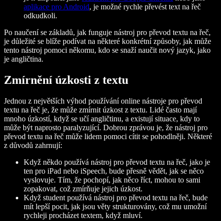
aplikace pro Android
, je možné rychle převést text na řeč
odkudkoli.
Po naučení se základů, jak funguje nástroj pro převod textu na řeč,
je důležité se blíže podívat na některé konkrétní způsoby, jak může
tento nástroj pomoci někomu, kdo se snaží naučit nový jazyk, jako
je angličtina.
Zmírnění úzkosti z textu
Jednou z největších výhod používání online nástroje pro převod
textu na řeč je, že může zmírnit úzkost z textu. Lidé často mají
mnoho úzkostí, když se učí angličtinu, a existují situace, kdy to
může být naprosto paralyzující. Dobrou zprávou je, že nástroj pro
převod textu na řeč může lidem pomoci cítit se pohodlněji. Některé
z důvodů zahrnují:
Když někdo používá nástroj pro převod textu na řeč, jako je
ten pro iPad nebo iSpeech, bude přesně vědět, jak se něco
vyslovuje. Tím, že pochopí, jak něco říct, mohou to sami
zopakovat, což zmírňuje jejich úzkost.
Když student používá nástroj pro převod textu na řeč, bude
mít lepší pocit, jak jsou věty strukturovány, což mu umožní
rychleji procházet textem, když mluví.