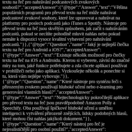
textu na řeč pro nahrávání podcastových zvukových
souborů?","acceptedAnswer":{"@type":"Answer","text":"Většina
populárních programů pro převod textu na řeč může nahrávat
podcastové zvukové soubory, které lze upravovat a nahrávat na
platformy pro poslech podcastů jako iTunes a Spotify. Nástroje pro
převod textu na řeč jsou skvělým způsobem, jak začít s nahráváním
podcastů, pokud se necítíte pohodlně mluvit nahlas nebo pokud
nemáte k dispozici vysoce kvalitní vybavení pro nahrávání
podcastů."}},{"@type":"Question","name":"Jaký je nejlepší čtečka
textu na řeč pro Android a iOS?","acceptedAnswer":
{"@type":"Answer","text":"Existuje několik možností pro čtečky
textu na řeč na iOS a Androidu. Kterou si vyberete, závisí do značné
míry na tom, jaké funkce potřebujete a zda chcete aplikaci používat
v prohlížeči nebo jako aplikaci. Vyzkoušejte několik a ponechte si
tu, která vám nejlépe vyhovuje."}},
{"@type":"Question","name":"Které nástroje pro syntézu řeči s
přirozeným zvukem používají hluboké učení nebo e-learning pro
generování vlastních hlasů?","acceptedAnswer":
{"@type":"Answer","text":"Nejtechnologicky pokročilejší aplikace
pro převod textu na řeč jsou pravděpodobně Amazon Polly a
Speechify. Oba používají špičkové hluboké učení a umělou
inteligenci k vytváření přirozeně znějících, lidsky podobných hlasů,
které mohou číst nahlas jakýkoli dokument."}},
{"@type":"Question","name":"Který nástroj pro řeč je
nejrealističtější pro osobní použití?","acceptedAnswer":