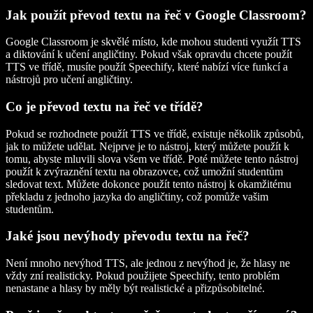
Jak použít převod textu na řeč v Google Classroom?
Google Classroom je skvělé místo, kde mohou studenti využít TTS
a diktování k učení angličtiny. Pokud však opravdu chcete použít
TTS ve třídě, musíte použít Speechify, které nabízí více funkcí a
nástrojů pro učení angličtiny.
Co je převod textu na řeč ve třídě?
Pokud se rozhodnete použít TTS ve třídě, existuje několik způsobů,
jak to můžete udělat. Nejprve je to nástroj, který můžete použít k
tomu, abyste mluvili slova všem ve třídě. Poté můžete tento nástroj
použít k zvýraznění textu na obrazovce, což umožní studentům
sledovat text. Můžete dokonce použít tento nástroj k okamžitému
překladu z jednoho jazyka do angličtiny, což pomůže vašim
studentům.
Jaké jsou nevýhody převodu textu na řeč?
Není mnoho nevýhod TTS, ale jednou z nevýhod je, že hlasy ne
vždy zní realisticky. Pokud použijete Speechify, tento problém
nenastane a hlasy by měly být realistické a přizpůsobitelné.