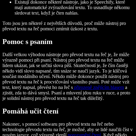
Existují dokonce některé nástroje, jako je Speechify, které
mají automatické zvýrazňování textu. To usnadňuje někomu
sledovat text, když je čten nahlas.
Toto jsou jen některé z největších důvodů, proč může nástroj pro
převod textu na řeč pomoci zmírnit úzkost z textu.
Pomoc s psaním
Další velkou výhodou nástroje pro převod textu na řeč je, že může
výrazně pomoci při psaní. Nástroj pro převod textu na řeč může
lidem ukázat, jak se určitá slova píší. Skutečností je, že čím častěji
někdo vidí slovo napsané, tím snáze se naučí jazyk. To je klíčová
součást modálního učení. Někdo může dokonce použít nástroj pro
převod textu na řeč k procvičování vlastního psaní. Poté může vzít
text, který napsal, převést ho na řeč s
přirozeně znějícím hlasem
a
zjistit, zda to dává smysl. Psaní a mluvení jdou ruku v ruce, a proto
je solidní nástroj pro převod textu na řeč tak důležitý.
Pomáhá učit čtení
Nakonec, s pomocí softwaru pro převod textu na řeč nebo
technologie převodu textu na řeč, je možné, aby se lidé naučili číst v
novém jazyce, což výrazně zlepší
porozumění čtení
. Když někdo