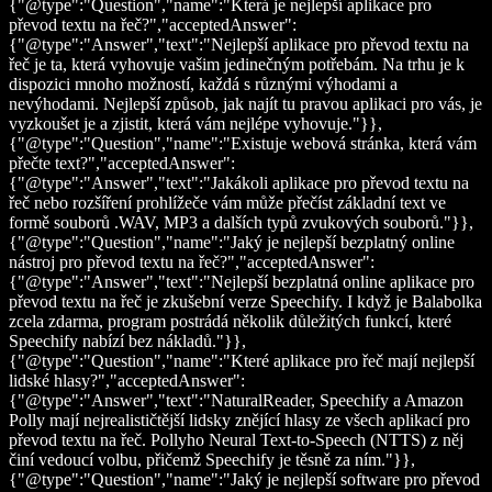
{"@type":"Question","name":"Která je nejlepší aplikace pro
převod textu na řeč?","acceptedAnswer":
{"@type":"Answer","text":"Nejlepší aplikace pro převod textu na
řeč je ta, která vyhovuje vašim jedinečným potřebám. Na trhu je k
dispozici mnoho možností, každá s různými výhodami a
nevýhodami. Nejlepší způsob, jak najít tu pravou aplikaci pro vás, je
vyzkoušet je a zjistit, která vám nejlépe vyhovuje."}},
{"@type":"Question","name":"Existuje webová stránka, která vám
přečte text?","acceptedAnswer":
{"@type":"Answer","text":"Jakákoli aplikace pro převod textu na
řeč nebo rozšíření prohlížeče vám může přečíst základní text ve
formě souborů .WAV, MP3 a dalších typů zvukových souborů."}},
{"@type":"Question","name":"Jaký je nejlepší bezplatný online
nástroj pro převod textu na řeč?","acceptedAnswer":
{"@type":"Answer","text":"Nejlepší bezplatná online aplikace pro
převod textu na řeč je zkušební verze Speechify. I když je Balabolka
zcela zdarma, program postrádá několik důležitých funkcí, které
Speechify nabízí bez nákladů."}},
{"@type":"Question","name":"Které aplikace pro řeč mají nejlepší
lidské hlasy?","acceptedAnswer":
{"@type":"Answer","text":"NaturalReader, Speechify a Amazon
Polly mají nejrealističtější lidsky znějící hlasy ze všech aplikací pro
převod textu na řeč. Pollyho Neural Text-to-Speech (NTTS) z něj
činí vedoucí volbu, přičemž Speechify je těsně za ním."}},
{"@type":"Question","name":"Jaký je nejlepší software pro převod