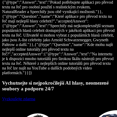
{"@type":"Answer","text":"Pokud potřebujete aplikaci pro převod
textu na řeč pro osobní použití s realistickým zvukem,
NaturalReader a Speechify jsou obě vynikající možnosti."}},
{"@type":"Question","name":"Které aplikace pro převod textu na
řeč mají nejlepší hlasy celebrit?","acceptedAnswer":
{"@type":"Answer","text":"Speechify má nejkomplexnější seznam
populárních hlasů celebrit dostupných v jakékoli aplikaci pro převod
textu na řeč. Uživatelé si mohou vybrat z populárních hlasů celebrit,
jako jsou A-list celebrity jako Arnold Schwarzenegger, Gwyneth
Paltrow a další."}},{"@type":"Question","name":"Kde mohu najít
nejlepší online tutoriály pro převod textu na
řeč?","acceptedAnswer":{"@type":"Answer","text":"Na internetu
je k dispozici mnoho tutoriálů pro širokou škálu nástrojů pro převod
textu na řeč. Některé z nejlepších online tutoriálů pro převod textu
na řeč lze najít na YouTube a dalších podobných video
platformách."}}]}
Vychutnejte si nejpokročilejší AI hlasy, neomezené
soubory a podporu 24/7
Vyzkoušejte zdarma