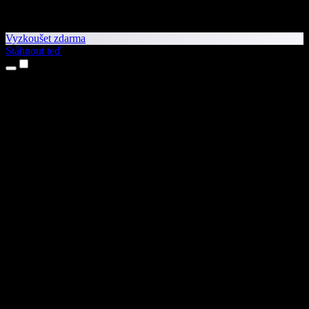
Vyzkoušet zdarma
Stáhnout teď
Produkty
Převod textu na řeč
Aplikace pro iPhone a iPad
Aplikace pro Android
Rozšíření pro Chrome
Rozšíření pro Edge
Webová aplikace
Aplikace pro Mac
Aplikace pro Windows