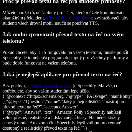
Proč je převod textu na řeč pro studenty přínosný?
Můžete použít různé šablony pro TTS, které můžete kombinovat s
okamžitým překladem,
přizpůsobitelnými hlasy
a zvýrazňovači, aby
studenti všech úrovní mohli naučit se používat TTS.
Jak mohu zprovoznit převod textu na řeč na svém
telefonu?
Pokud chcete, aby TTS fungovalo na vašem telefonu, musíte použít
Speechify. Je to nejlepší program dostupný pro všechny platformy a
bude dobře fungovat na vašem telefonu.
Jaká je nejlepší aplikace pro převod textu na řeč?
Bez pochyb,
nejlepší nástroj pro TTS
je Speechify. Má vše, co
potřebujete, aby se vašim studentům lépe učilo.
{"@context":"https://schema.org","@type":"FAQPage","mainEntity
[{"@type":"Question","name":"Jaký je nejrealističtější nástroj pro
převod textu na řeč?","acceptedAnswer":
{"@type":"Answer","text":"Amazon Polly i Speechify nabízejí
velmi přesné, realistické a lidsky znějící hlasy. Nicméně, složitý
cenový model Amazonu činí Speechify lepší volbou pro cenově
dostupný a realistický převod textu na řeč."}},