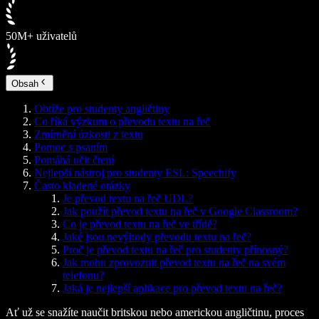
50M+ uživatelů
Obsah
Obtíže pro studenty angličtiny
Co říká výzkum o převodu textu na řeč
Zmírnění úzkosti z textu
Pomoc s psaním
Pomáhá učit čtení
Nejlepší nástroj pro studenty ESL: Speechify
Často kladené otázky
Je převod textu na řeč UDL?
Jak použít převod textu na řeč v Google Classroom?
Co je převod textu na řeč ve třídě?
Jaké jsou nevýhody převodu textu na řeč?
Proč je převod textu na řeč pro studenty přínosný?
Jak mohu zprovoznit převod textu na řeč na svém
telefonu?
Jaká je nejlepší aplikace pro převod textu na řeč?
Ať už se snažíte naučit britskou nebo americkou angličtinu, proces