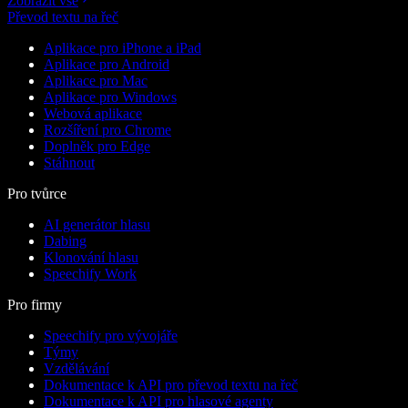
Zobrazit vše
Převod textu na řeč
Aplikace pro iPhone a iPad
Aplikace pro Android
Aplikace pro Mac
Aplikace pro Windows
Webová aplikace
Rozšíření pro Chrome
Doplněk pro Edge
Stáhnout
Pro tvůrce
AI generátor hlasu
Dabing
Klonování hlasu
Speechify Work
Pro firmy
Speechify pro vývojáře
Týmy
Vzdělávání
Dokumentace k API pro převod textu na řeč
Dokumentace k API pro hlasové agenty