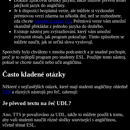
Dokáže zpracovat desítky jazyků, takže můžete převést téměř
jakýkoli jazyk do angličtiny.
Je k dispozici bezplatná verze, ale můžete si vyzkoušet
prémiovou verzi zdarma na několik dní, než se rozhodnete,
zda chcete
zaplatit za celou věc
. Prémiová verze vám umožní
okamžitě překládat z jednoho jazyka do druhého.
Existuje nástroj pro zvýrazňování, který vám umožní
zvýraznit obsah, jak program pokračuje. Tímto způsobem se
můžete naučit, jak se určitá slova vyslovují.
Speechify bylo chváleno v mnoha podcastech a je snadné pochopit,
proč je to nejlepší program pro studenty ESL. Použijte tento nástroj,
pokud se chcete naučit nebo učit angličtinu.
Často kladené otázky
Některé z nejčastějších otázek, které mají studenti angličtiny ohledně
TTS
a různých nástrojů pro řeč, zahrnují:
Je převod textu na řeč UDL?
Ano, TTS je považováno za UDL, takže to můžete použít k tomu,
aby vaši studenti naučili různé složky související s angličtinou,
včetně témat ESL.