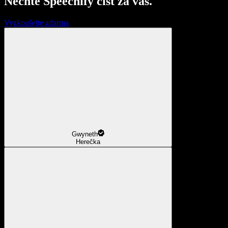
Nechte Speechify číst za vás.
Vyzkoušejte zdarma
Gwyneth
Herečka