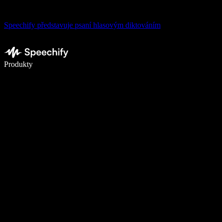
Speechify představuje psaní hlasovým diktováním
Pište 5× rychleji pomocí hlasového diktování
Produkty
Zjistit více