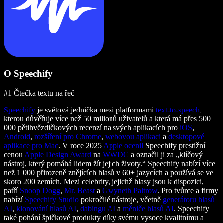
O Speechify
#1 Čtečka textu na řeč
Speechify
je světová jednička mezi platformami
text-to-speech
,
kterou důvěřuje více než 50 milionů uživatelů a která má přes 500
000 pětihvězdičkových recenzí na svých aplikacích pro
iOS
,
Android
,
rozšíření pro Chrome
,
webovou aplikaci
a
desktopové
aplikace pro Mac
. V roce 2025
Apple ocenil
Speechify prestižní
cenou
Apple Design Award
na
WWDC
a označil ji za „klíčový
nástroj, který pomáhá lidem žít jejich životy.“ Speechify nabízí více
než 1 000 přirozeně znějících hlasů v 60+ jazycích a používá se ve
skoro 200 zemích. Mezi celebrity, jejichž hlasy jsou k dispozici,
patří
Snoop Dogg
,
Mr. Beast
a
Gwyneth Paltrow
. Pro tvůrce a firmy
nabízí
Speechify Studio
pokročilé nástroje, včetně
generátoru hlasů
AI
,
klonování hlasů AI
,
dabingu AI
a
měniče hlasů AI
. Speechify
také pohání špičkové produkty díky svému vysoce kvalitnímu a