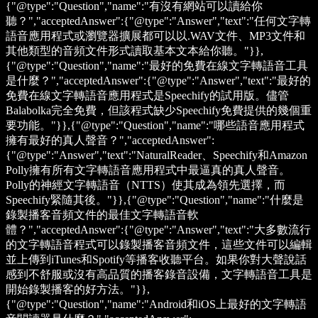
{"@type":"Question","name":"有沒有網站可以讀給你
聽？","acceptedAnswer":{"@type":"Answer","text":"任何文字轉
語音應用程式或瀏覽器擴展都可以以.WAV文件、MP3文件和
其他類型的音頻文件形式讀取基本文本給你聽。"}},
{"@type":"Question","name":"最好的免費在線文字轉語音工具
是什麼？","acceptedAnswer":{"@type":"Answer","text":"最好的
免費在線文字轉語音應用程式是Speechify的試用版。儘管
Balabolka完全免費，但該程式缺少Speechify免費提供的幾個重
要功能。"}},{"@type":"Question","name":"哪些語音應用程式
擁有最好的真人聲音？","acceptedAnswer":
{"@type":"Answer","text":"NaturalReader、Speechify和Amazon
Polly擁有所有文字轉語音應用程式中最逼真的真人聲音。
Polly的神經文字轉語音（NTTS）使其成為領先選擇，而
Speechify緊隨其後。"}},{"@type":"Question","name":"什麼是
錄製播客音頻文件的最佳文字轉語音軟
體？","acceptedAnswer":{"@type":"Answer","text":"大多數流行
的文字轉語音程式可以錄製播客音頻文件，這些文件可以編輯
並上傳到iTunes和Spotify等播客收聽平台。如果你對大聲說話
感到不舒服或沒有高品質的播客錄音設備，文字轉語音工具是
開始錄製播客的好方法。"}},
{"@type":"Question","name":"Android和iOS上最好的文字轉語