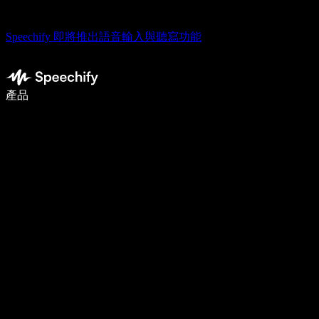
Speechify 即將推出語音輸入與聽寫功能
使用語音輸入，寫作速度提升 5 倍
產品
了解更多