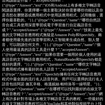
音閱讀器是什麼？","acceptedAnswer":
{"@type":"Answer","text":"iOS和Android上有多種文字轉語音
閱讀器選擇。你選擇哪一個主要取決於你需要哪些功能以及你
是否想在瀏覽器或應用程式中使用該應用程式。試用幾個，選
擇你最喜歡的。"}},{"@type":"Question","name":"哪些自然語
音合成工具使用深度學習或電子學習進行自定義語音生
成？","acceptedAnswer":{"@type":"Answer","text":"技術上最先
進的文字轉語音應用程式無疑是Amazon Polly和Speechify。兩
者都使用最先進的深度學習和人工智能來生成自然、類人聲
音，可以朗讀任何文件。"}},{"@type":"Question","name":"個
人使用最逼真的語音工具是什麼？","acceptedAnswer":
{"@type":"Answer","text":"如果你需要一個用於個人使用的逼
真語音的文字轉語音應用程式，NaturalReader和Speechify都是
很好的選擇。"}},{"@type":"Question","name":"哪些文字轉語
音應用程式擁有最好的名人語音？","acceptedAnswer":
{"@type":"Answer","text":"Speechify擁有任何文字轉語音應用
程式中最全面的流行名人語音列表。用戶可以選擇的流行名人
語音包括阿諾·施瓦辛格、格溫妮絲·帕特洛等一線明星。"}},
{"@type":"Question","name":"在哪裡可以找到最好的在線文字
轉語音教程？","acceptedAnswer":{"@type":"Answer","text":"網
上有許多針對市場上各種文字轉語音工具的教程。一些最好的
在線文字轉語音教程可以在YouTube和其他類似視頻平台上找