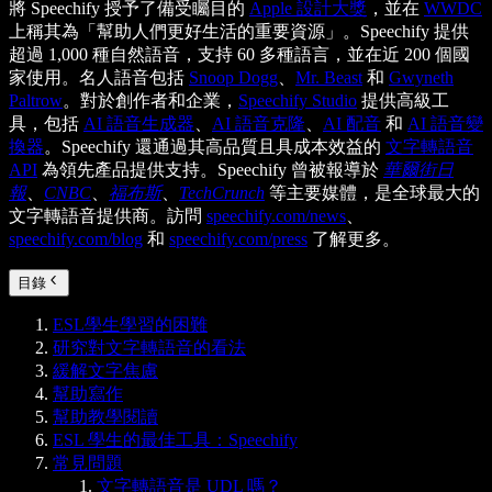
將 Speechify 授予了備受矚目的
Apple 設計大獎
，並在
WWDC
上稱其為「幫助人們更好生活的重要資源」。Speechify 提供
超過 1,000 種自然語音，支持 60 多種語言，並在近 200 個國
家使用。名人語音包括
Snoop Dogg
、
Mr. Beast
和
Gwyneth
Paltrow
。對於創作者和企業，
Speechify Studio
提供高級工
具，包括
AI 語音生成器
、
AI 語音克隆
、
AI 配音
和
AI 語音變
換器
。Speechify 還通過其高品質且具成本效益的
文字轉語音
API
為領先產品提供支持。Speechify 曾被報導於
華爾街日
報
、
CNBC
、
福布斯
、
TechCrunch
等主要媒體，是全球最大的
文字轉語音提供商。訪問
speechify.com/news
、
speechify.com/blog
和
speechify.com/press
了解更多。
目錄
ESL學生學習的困難
研究對文字轉語音的看法
緩解文字焦慮
幫助寫作
幫助教學閱讀
ESL 學生的最佳工具：Speechify
常見問題
文字轉語音是 UDL 嗎？