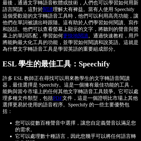
最後，通過文字轉語音軟體或技術，人們也可以學習如何用新
語言閱讀，這對於
閱讀
理解大有裨益。當有人使用 Speechify
這個受歡迎的文字轉語音工具時，他們可以利用高亮功能，讓
他們在單詞被讀出時跟隨。這有助於人們學習如何閱讀、寫作
和說話。他們可以查看螢幕上顯示的文字，將聽到的聲音與螢
幕上的單詞匹配，學習如何
更快地閱讀
。通過快速教程，用戶
將能夠最大化工具的功能，並學習如何閱讀和說英語。這就是
為什麼文字轉語音工具是學習英語的重要組成部分。
ESL 學生的最佳工具：Speechify
許多 ESL 教師正在尋找可以用來教學生的文字轉語音閱讀
器，最佳選擇是 Speechify。這是一個擁有最佳功能的工具，
能夠與當今市場上的任何其他文字轉語音工具競爭。它可以處
理多種文件類型，包括
PDF
文件，這是一個證明比市場上其他
選擇更易於使用的語音程序。Speechify 的一些主要優勢包
括：
您可以從數百種聲音中選擇，讓您自定義聲音以滿足您
的需求。
它可以處理數十種語言，因此您幾乎可以將任何語言轉