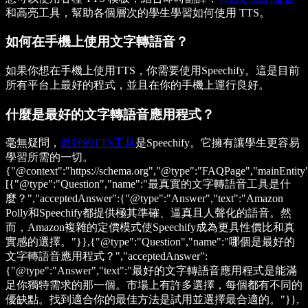
和高亮工具，幫助各個層次的學生學習如何使用 TTS。
如何在手機上使用文字轉語音？
如果你想在手機上使用TTS，你需要使用Speechify。這是目前
所有平台上最好的程式，並且在你的手機上運行良好。
什麼是最好的文字轉語音應用程式？
毫無疑問，
最好的TTS工具
是Speechify。它擁有讓學生更容易
學習所需的一切。
{"@context":"https://schema.org","@type":"FAQPage","mainEntity
[{"@type":"Question","name":"最真實的文字轉語音工具是什
麼？","acceptedAnswer":{"@type":"Answer","text":"Amazon
Polly和Speechify都提供極其準確、逼真且人聲化的語音。然
而，Amazon複雜的定價模式使Speechify成為更具性價比和真
實感的選擇。"}},{"@type":"Question","name":"哪個是最好的
文字轉語音應用程式？","acceptedAnswer":
{"@type":"Answer","text":"最好的文字轉語音應用程式是能滿
足你獨特需求的那一個。市場上有許多選擇，每個都有不同的
優缺點。找到適合你的最佳方法是試用並選擇最合適的。"}},