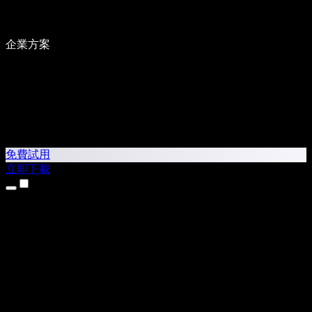
企業方案
免費試用
立即下載
產品
文字轉語音
iPhone 和 iPad App
Android App