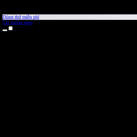
Dùng thử miễn phí
Tải xuống ngay
Sản phẩm
Chuyển văn bản thành giọng nói
Ứng dụng cho iPhone & iPad
Ứng dụng Android
Tiện ích cho Chrome
Tiện ích cho Edge
Ứng dụng web
Ứng dụng cho Mac
Ứng dụng cho Windows