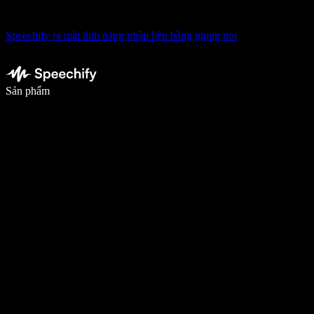
Speechify ra mắt tính năng nhập liệu bằng giọng nói
Viết nhanh gấp 5 lần với tính năng nhập bằng giọng nói
Sản phẩm
Tìm hiểu thêm