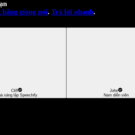
ạn
 bằng giọng nói
.
Trả lời nhanh
.
Cliff
John
à sáng lập Speechify
Nam diễn viên