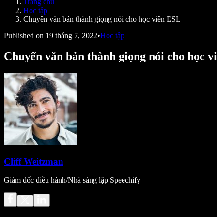
Trang chủ
Speechify cho nhà phát triển
Học tập
Chuyển văn bản thành giọng nói cho học viên ESL
Published on
19 tháng 7, 2022
•
Học tập
Chuyển văn bản thành giọng nói cho học v
Cliff Weitzman
Giám đốc điều hành/Nhà sáng lập Speechify